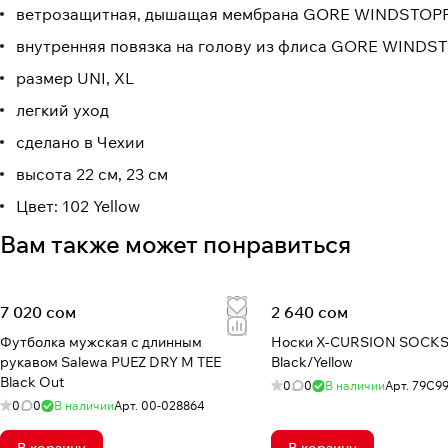
ветрозащитная, дышащая мембрана GORE WINDSTOP
внутренняя повязка на голову из флиса GORE WINDS
размер UNI, XL
легкий уход
сделано в Чехии
высота 22 см, 23 см
Цвет: 102 Yellow
Вам также может понравиться
7 020 сом
2 640 сом
Футболка мужская с длинным
Носки X-CURSION SOCK
рукавом Salewa PUEZ DRY M TEE
Black/Yellow
Black Out
0
0
В наличии
Арт.
79C9
0
0
В наличии
Арт.
00-028864