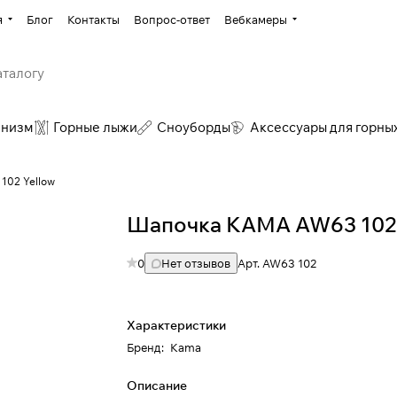
я
Блог
Контакты
Вопрос-ответ
Вебкамеры
инизм
Горные лыжи
Сноуборды
Аксессуары для горны
102 Yellow
Шапочка КАМА AW63 102 
0
Нет отзывов
Арт.
AW63 102
Характеристики
Бренд
:
Kama
Описание