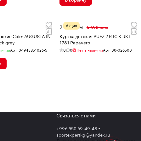
у
В корзину
Акция
2 733 сом
6 690 сом
нские Cairn AUGUSTA IN
Куртка детская PUEZ 2 RTC K JKT-
ck grey
1781 Papavero
личии
Арт.
04943851026-5
0
0
Нет в наличии
Арт.
00-026500
у
Связаться с нами
+996 550 69-49-48
sportexpertkg@yandex.ru