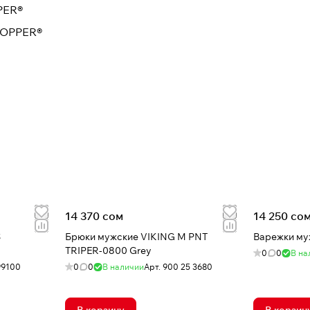
PER®
TOPPER®
14 370 сом
14 250 со
S
Брюки мужские VIKING M PNT
Варежки муж
TRIPER-0800 Grey
0
0
В на
99100
0
0
В наличии
Арт.
900 25 3680