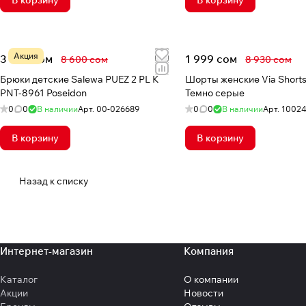
В корзину
В корзину
Акция
3 844 сом
1 999 сом
8 600 сом
8 930 сом
Брюки детские Salewa PUEZ 2 PL K
Шорты женские Via Shorts
PNT-8961 Poseidon
Темно серые
0
0
В наличии
Арт.
00-026689
0
0
В наличии
Арт.
1002
В корзину
В корзину
Назад к списку
Интернет-магазин
Компания
Каталог
О компании
Акции
Новости