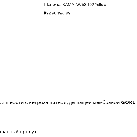
Шапочка КАМА AW63 102 Yellow
Все описание
вой шерсти с ветрозащитной, дышащей мембраной
GORE
опасный продукт