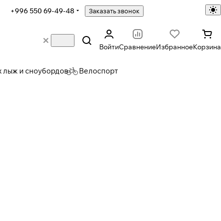
+996 550 69-49-48
Заказать звонок
Войти
Сравнение
Избранное
Корзина
х лыж и сноубордов
Велоспорт
орды
Одежда
а
1265 товаров