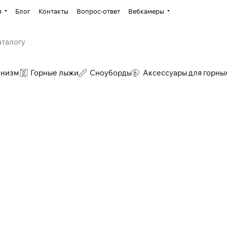
я
Блог
Контакты
Вопрос-ответ
Вебкамеры
инизм
Горные лыжи
Сноуборды
Аксессуары для горны
Горные лыжи
Сноуб
Обувь
241 товар
53 товар
333 товара