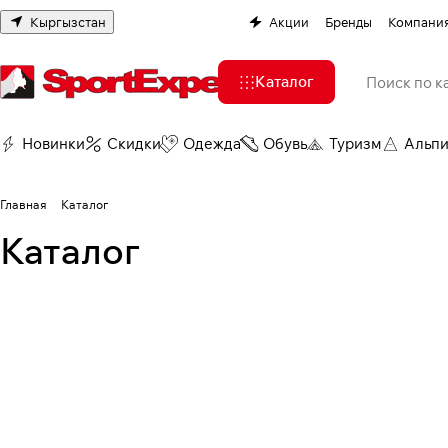
Кыргызстан
Акции
Бренды
Компани
Каталог
Новинки
Скидки
Одежда
Обувь
Туризм
Альп
Главная
Каталог
Аксессуары для горных
Каталог
лыж и сноубордов
Альпинизм
Туризм
Велоспорт
294 товара
310 товаров
358 товаров
475 товаров