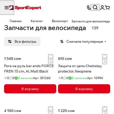
Главная
Каталог
Велоспорт
Запчасти для велосипеда
Запчасти для велосипеда
139
Все фильтры
Сначала популярные
1 540 сом
610 сом
Рога на руль bar ends FORCE
Защита от цепи Chainstay
FREN 15 cm, Al, Matt Black
protector, Neoprene
0
0
В наличии
Арт.
351260
0
0
В наличии
Арт.
10994
В корзину
В корзину
4 100 сом
1 220 сом