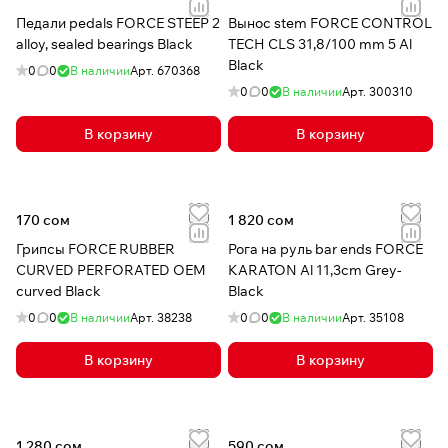
Педали pedals FORCE STEEP 2
Вынос stem FORCE CONTROL
alloy, sealed bearings Black
TECH CLS 31,8/100 mm 5 Al
Black
0
0
В наличии
Арт.
670368
0
0
В наличии
Арт.
300310
В корзину
В корзину
170 сом
1 820 сом
Грипсы FORCE RUBBER
Рога на руль bar ends FORCE
CURVED PERFORATED OEM
KARATON Al 11,3cm Grey-
curved Black
Black
0
0
В наличии
Арт.
38238
0
0
В наличии
Арт.
35108
В корзину
В корзину
1 280 сом
590 сом