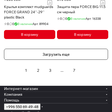
Крылья комплект mudguards
Защита пера FORCE BIG 11.5
FORCE GRAND 24''-29''
см черный
plastic Black
0
0
В наличии
Арт.
16338
0
0
В наличии
Арт.
89904
В корзину
В корзину
Загрузить еще
1
2
3
...
7
Интернет-магазин
Компания
Помощь
+996 550 69-49-48