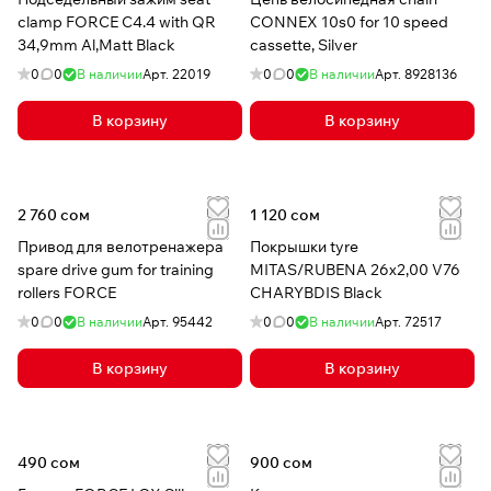
clamp FORCE C4.4 with QR
CONNEX 10s0 for 10 speed
34,9mm Al,Matt Black
cassette, Silver
0
0
В наличии
Арт.
22019
0
0
В наличии
Арт.
8928136
В корзину
В корзину
2 760 сом
1 120 сом
Привод для велотренажера
Покрышки tyre
spare drive gum for training
MITAS/RUBENA 26x2,00 V76
rollers FORCE
CHARYBDIS Black
0
0
В наличии
Арт.
95442
0
0
В наличии
Арт.
72517
В корзину
В корзину
490 сом
900 сом