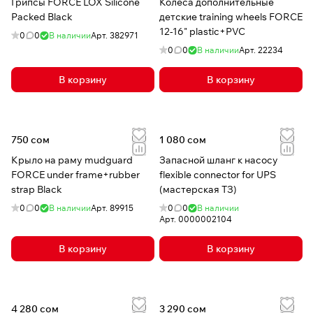
Грипсы FORCE LOX Silicone
Колеса дополнительные
Packed Black
детские training wheels FORCE
12-16" plastic+PVC
0
0
В наличии
Арт.
382971
0
0
В наличии
Арт.
22234
В корзину
В корзину
750 сом
1 080 сом
Крыло на раму mudguard
Запасной шланг к насосу
FORCE under frame+rubber
flexible connector for UPS
strap Black
(мастерская ТЗ)
0
0
В наличии
Арт.
89915
0
0
В наличии
Арт.
0000002104
В корзину
В корзину
4 280 сом
3 290 сом