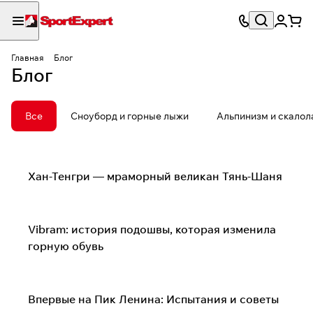
Главная
Блог
Блог
Все
Сноуборд и горные лыжи
Альпинизм и скалол
Альпинизм и скалолазание
Хан-Тенгри — мраморный великан Тянь-Шаня
Альпинизм и скалолазание
Vibram: история подошвы, которая изменила
горную обувь
Альпинизм и скалолазание
Впервые на Пик Ленина: Испытания и советы