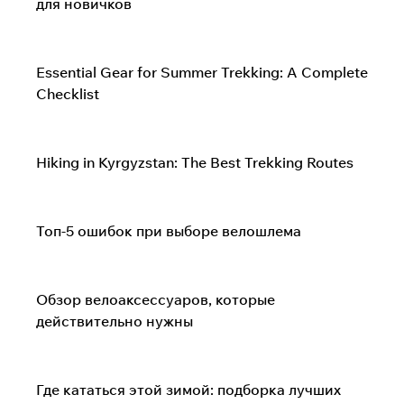
для новичков
Туризм и походы
Essential Gear for Summer Trekking: A Complete
Checklist
Туризм и походы
Hiking in Kyrgyzstan: The Best Trekking Routes
Велоспорт
Топ-5 ошибок при выборе велошлема
Велоспорт
Обзор велоаксессуаров, которые
действительно нужны
Сноуборд и горные лыжи
Где кататься этой зимой: подборка лучших