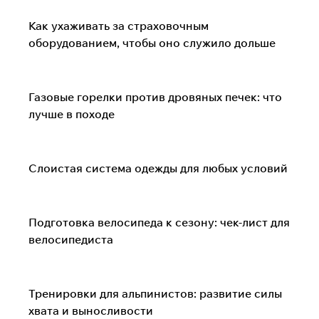
Альпинизм и скалолазание
Как ухаживать за страховочным
оборудованием, чтобы оно служило дольше
Туризм и походы
Газовые горелки против дровяных печек: что
лучше в походе
Одежда и экипировка
Слоистая система одежды для любых условий
Велоспорт
Подготовка велосипеда к сезону: чек-лист для
велосипедиста
Альпинизм и скалолазание
Тренировки для альпинистов: развитие силы
хвата и выносливости