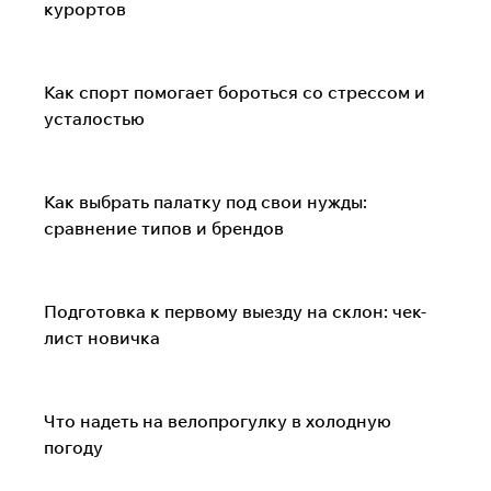
курортов
Жизнь в движении
Как спорт помогает бороться со стрессом и
усталостью
Туризм и походы
Как выбрать палатку под свои нужды:
сравнение типов и брендов
Сноуборд и горные лыжи
Подготовка к первому выезду на склон: чек-
лист новичка
Велоспорт
Что надеть на велопрогулку в холодную
погоду