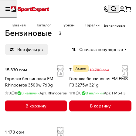
Главная
Каталог
Туризм
Горелки
Бензиновые
Бензиновые
3
Все фильтры
Сначала популярные
Акция
15 330 сом
7 650 сом
10 700 сом
Горелка бензиновая FM
Горелка бензиновая FM FMS-
Rhinoceros 3500w 760g
F3 3275w 321g
0
0
В наличии
Арт.
Rhinoceros
0
0
В наличии
Арт.
FMS-F3
В корзину
В корзину
1 170 сом