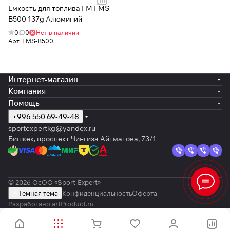
Емкость для топлива FM FMS-
B500 137g Алюминий
0
0
Нет в наличии
Арт.
FMS-B500
Интернет-магазин
Компания
Помощь
+996 550 69-49-48
sportexpertkg@yandex.ru
Бишкек, проспект Чингиза Айтматова, 73/1
© 2026 ОсОО «Sport-Expert»
Темная тема
Конфиденциальность
Оферта
Разработано
artProduct.ru