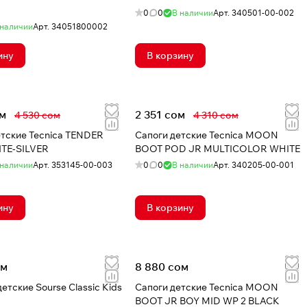
0
0
В наличии
Арт.
340501-00-002
 наличии
Арт.
34051800002
ину
В корзину
ом
2 351 сом
4 530 сом
4 310 сом
етские Tecnica TENDER
Сапоги детские Tecnica MOON
TE-SILVER
BOOT POD JR MULTICOLOR WHITE
 наличии
Арт.
353145-00-003
0
0
В наличии
Арт.
340205-00-001
ину
В корзину
ом
8 880 сом
етские Sourse Classic Kids
Сапоги детские Tecnica MOON
BOOT JR BOY MID WP 2 BLACK