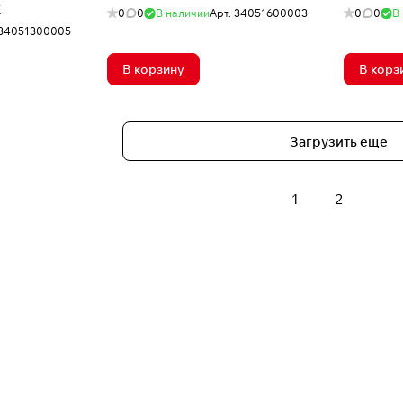
K
0
0
В наличии
Арт.
34051600003
0
0
В
34051300005
В корзину
В корз
Загрузить еще
1
2