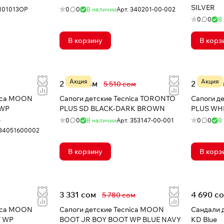
SILVER
101013OP
0
0
В наличии
Арт.
340201-00-002
0
0
В
В корзину
В корз
Акция
Акция
2 969 сом
2 379 с
5 510 сом
nica MOON
Сапоги детские Tecnica TORONTO
Сапоги д
 WP
PLUS SD BLACK-DARK BROWN
PLUS WHI
K
0
0
В наличии
Арт.
353147-00-001
0
0
В
34051600002
В корзину
В корз
3 331 сом
4 690 с
5 780 сом
nica MOON
Сапоги детские Tecnica MOON
Сандали д
T WP
BOOT JR BOY BOOT WP BLUE NAVY
KD Blue