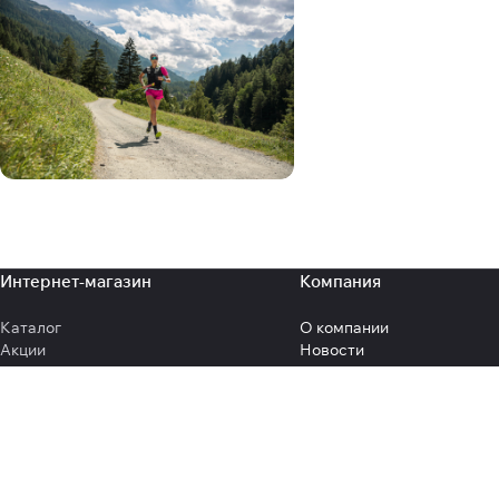
32
33
33-34
34
35
35-36
36
Интернет-магазин
Компания
37
Каталог
О компании
Акции
Новости
Бренды
Отзывы
Коллекции
Документы
Образы
Реквизиты