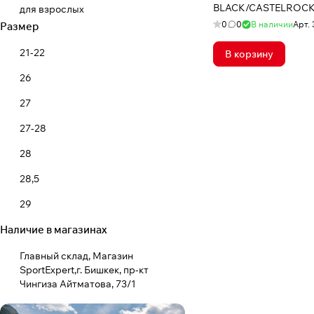
BLACK/CASTELROC
для взрослых
0
0
В наличии
Арт.
Размер
21-22
В корзину
26
27
27-28
28
28,5
29
Наличие в магазинах
29-30
30
Главный склад, Магазин
SportExpert,г. Бишкек, пр-кт
31
Чингиза Айтматова, 73/1
31-32