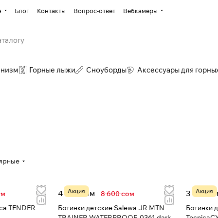
я
Блог
Контакты
Вопрос-ответ
Вебкамеры
инизм
Горные лыжи
Сноуборды
Аксессуары для горны
ярные
Акция
Акция
4 957 сом
3 126 со
ом
8 600 сом
ica TENDER
Ботинки детские Salewa JR MTN
Ботинки 
TRAINER WATERPROOF-0361 dark
TecnicaC