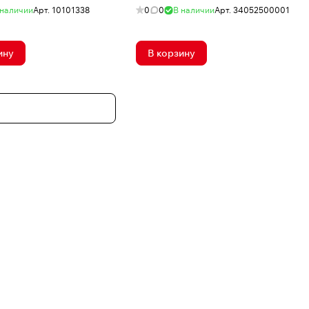
 наличии
Арт.
10101338
0
0
В наличии
Арт.
34052500001
ину
В корзину