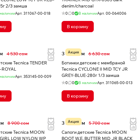
BLACK-265г 2/3 замша
denim/charcoal
 наличии
Арт.
311067-00-018
0
0
В наличии
Арт.
00-064006
ину
В корзину
Акция
ом
3 126 сом
4 530 сом
6 630 сом
етские Tecnica TENDER
Ботинки детские с мембраной
U-ROYAL
Tecnica CYCLONE II MID TCY JR
GREY-BLUE-280г 1/3 замша
 наличии
Арт.
353145-00-009
0
0
В наличии
Арт.
311065-00-013
ину
В корзину
Акция
ом
3 287 сом
8 900 сом
5 700 сом
етские Tecnica MOON
Сапоги детские Tecnica MOON
 GIRL LOW NYLON WP
BOOT W.E. BUTTER MID JR BLACK