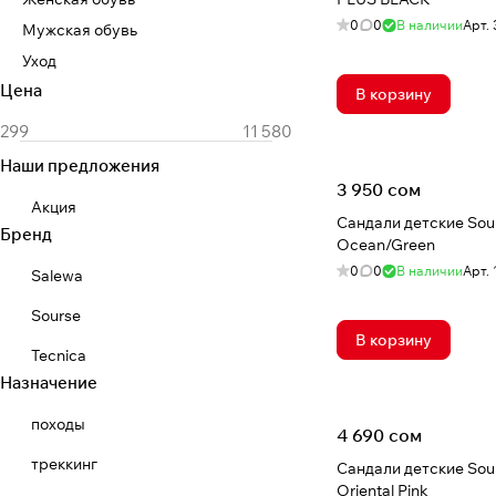
0
0
В наличии
Арт.
Мужская обувь
Уход
Цена
В корзину
Наши предложения
3 950 сом
Акция
Сандали детские Sou
Бренд
Ocean/Green
0
0
В наличии
Арт.
Salewa
Sourse
В корзину
Tecnica
Назначение
походы
4 690 сом
треккинг
Сандали детские Sour
Oriental Pink