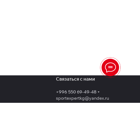
Связаться с нами
+996 550 69-49-48
sportexpertkg@yandex.ru
Бишкек, проспект Чингиза Айтматова,
73/1