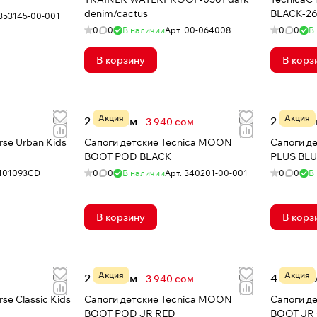
denim/cactus
353145-00-001
0
0
В наличии
Арт.
00-064008
0
0
В
В корзину
В корз
Акция
Акция
2 146 сом
2 184 с
3 940 сом
rse Urban Kids
Сапоги детские Tecnica MOON
Сапоги д
BOOT POD BLACK
PLUS BL
101093CD
0
0
В наличии
Арт.
340201-00-001
0
0
В
В корзину
В корз
Акция
Акция
2 146 сом
4 999 с
3 940 сом
se Classic Kids
Сапоги детские Tecnica MOON
Сапоги д
BOOT POD JR RED
BOOT JR