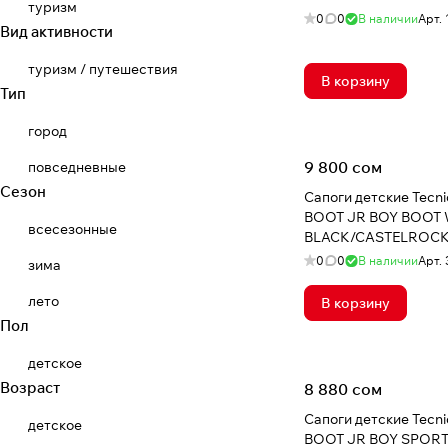
туризм
0
0
В наличии
Арт.
Вид активности
туризм / путешествия
В корзину
Тип
город
9 800 сом
повседневные
Сезон
Сапоги детские Tec
BOOT JR BOY BOOT
всесезонные
BLACK/CASTELROC
0
0
В наличии
Арт.
зима
лето
В корзину
Пол
детское
Возраст
8 880 сом
Сапоги детские Tec
детское
BOOT JR BOY SPOR