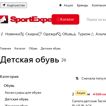
Кыргызстан
Акции
Бренды
Компани
Каталог
Новинки
Скидки
Одежда
Обувь
Туризм
Альп
Главная
Каталог
Обувь
Детская обувь
Детская обувь
26
Категория
Сначала попул
Обувь
Аксессуары для обуви
Акция
2 394 сом
4 530 с
Детская обувь
Сапоги детские Tecn
Женская обувь
PLUS BLACK