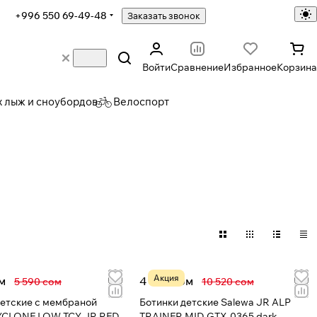
+996 550 69-49-48
Заказать звонок
Войти
Сравнение
Избранное
Корзина
х лыж и сноубордов
Велоспорт
Акция
м
4 957 сом
5 590 сом
10 520 сом
детские с мембраной
Ботинки детские Salewa JR ALP
YCLONE LOW TCY JR RED-
TRAINER MID GTX-0365 dark