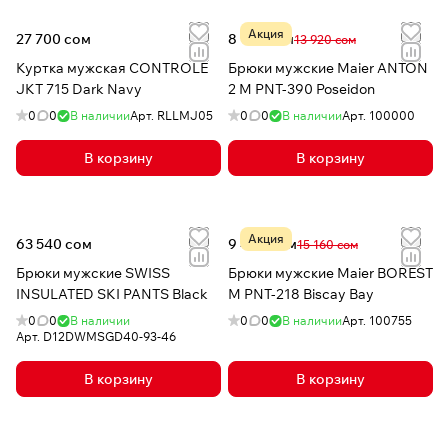
Акция
27 700 сом
8 163 сом
13 920 сом
Куртка мужская CONTROLE
Брюки мужские Maier ANTON
JKT 715 Dark Navy
2 M PNT-390 Poseidon
0
0
В наличии
Арт.
RLLMJ05
0
0
В наличии
Арт.
100000
В корзину
В корзину
Акция
63 540 сом
9 466 сом
15 160 сом
Брюки мужские SWISS
Брюки мужские Maier BOREST
INSULATED SKI PANTS Black
M PNT-218 Biscay Bay
0
0
В наличии
0
0
В наличии
Арт.
100755
Арт.
D12DWMSGD40-93-46
В корзину
В корзину