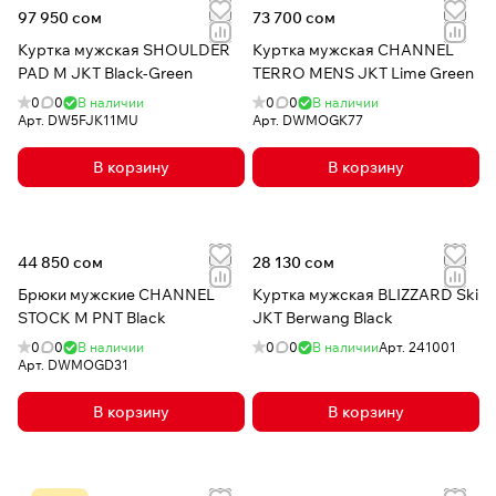
97 950 сом
73 700 сом
Куртка мужская SHOULDER
Куртка мужская CHANNEL
PAD M JKT Black-Green
TERRO MENS JKT Lime Green
0
0
В наличии
0
0
В наличии
Арт.
DW5FJK11MU
Арт.
DWMOGK77
В корзину
В корзину
44 850 сом
28 130 сом
Брюки мужские CHANNEL
Куртка мужская BLIZZARD Ski
STOCK M PNT Black
JKT Berwang Black
0
0
В наличии
0
0
В наличии
Арт.
241001
Арт.
DWMOGD31
В корзину
В корзину