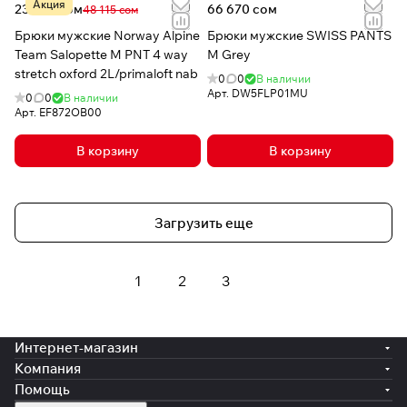
Акция
23 624 сом
66 670 сом
48 115 сом
Брюки мужские Norway Alpine
Брюки мужские SWISS PANTS
Team Salopette M PNT 4 way
M Grey
stretch oxford 2L/primaloft nab
0
0
В наличии
Арт.
DW5FLP01MU
0
0
В наличии
Арт.
EF872OB00
В корзину
В корзину
Загрузить еще
1
2
3
Интернет-магазин
Компания
Помощь