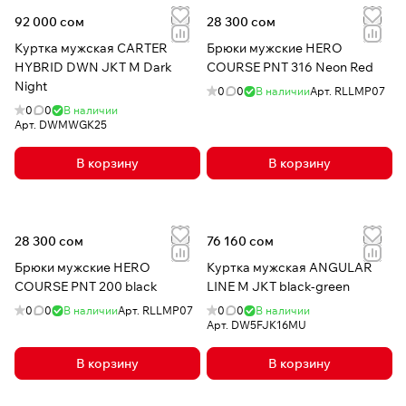
92 000 сом
28 300 сом
Куртка мужская CARTER
Брюки мужские HERO
HYBRID DWN JKT M Dark
COURSE PNT 316 Neon Red
Night
0
0
В наличии
Арт.
RLLMP07
0
0
В наличии
Арт.
DWMWGK25
В корзину
В корзину
28 300 сом
76 160 сом
Брюки мужские HERO
Куртка мужская ANGULAR
COURSE PNT 200 black
LINE M JKT black-green
0
0
В наличии
Арт.
RLLMP07
0
0
В наличии
Арт.
DW5FJK16MU
В корзину
В корзину