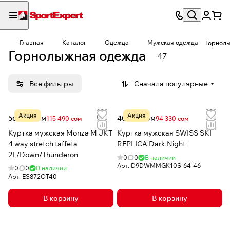
Главная
Каталог
Одежда
Мужская одежда
Горнол
Горнолыжная одежда
47
Все фильтры
Сначала популярные
Акция
Акция
56 727 сом
40 732 сом
115 490 сом
94 330 сом
Куртка мужская Monza M JKT
Куртка мужская SWISS SKI
4 way stretch taffeta
REPLICA Dark Night
2L/Down/Thunderon
0
0
В наличии
Арт.
D9DWMMGK10S-64-46
0
0
В наличии
Арт.
ES872OT40
В корзину
В корзину