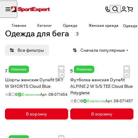
Главная
Каталог
Одежда
Женская одежда
Одежда 
Одежда для бега
3
Все фильтры
Сначала популярные
Новинка
Новинка
7 560 сом
5 550 сом
Шорты женские Dynafit SKY
Футболка женская Dynafit
W SHORTS Cloud Blue
ALPINE 2 W S/S TEE Cloud Blue
Polygiene
0
0
В наличии
Арт.
08-071654
0
0
В наличии
Арт.
08-071457
В корзину
В корзину