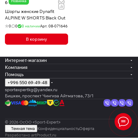
Новинка
6 480 сом
Шорты женские Dynafit
ALPINE W SHORTS Black Out
0
0
В наличии
Арт.
08-071646
В корзину
Интернет-магазин
Компания
Помощь
+996 550 69-49-48
sportexpertkg@yandex.ru
Бишкек, проспект Чингиза Айтматова, 73/1
© 2026 ОсОО «Sport-Expert»
Темная тема
Конфиденциальность
Оферта
Разработано
artProduct.ru