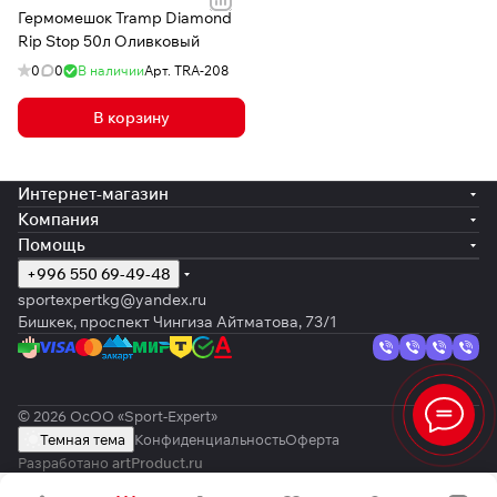
Гермомешок Tramp Diamond
Rip Stop 50л Оливковый
0
0
В наличии
Арт.
TRA-208
В корзину
Интернет-магазин
Компания
Помощь
+996 550 69-49-48
sportexpertkg@yandex.ru
Бишкек, проспект Чингиза Айтматова, 73/1
© 2026 ОсОО «Sport-Expert»
Темная тема
Конфиденциальность
Оферта
Разработано
artProduct.ru