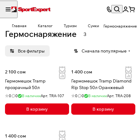
Главная
Каталог
Туризм
Сумки
Гермоснаряжение
Гермоснаряжение
3
Все фильтры
Сначала популярные
2 100 сом
1 400 сом
Гермомешок Tramp
Гермомешок Tramp Diamond
прозрачный 50л
Rip Stop 50л Оранжевый
0
0
В наличии
Арт.
TRA-107
0
0
В наличии
Арт.
TRA-208
В корзину
В корзину
1 400 сом