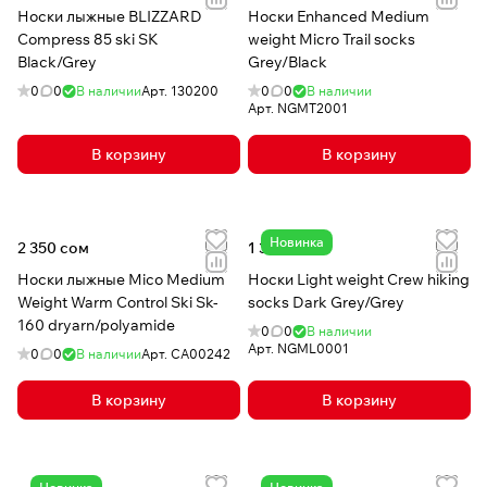
Носки лыжные BLIZZARD
Носки Enhanced Medium
Compress 85 ski SK
weight Micro Trail socks
Black/Grey
Grey/Black
0
0
В наличии
Арт.
130200
0
0
В наличии
Арт.
NGMT2001
В корзину
В корзину
Новинка
2 350 сом
1 310 сом
Носки лыжные Mico Medium
Носки Light weight Crew hiking
Weight Warm Control Ski Sk-
socks Dark Grey/Grey
160 dryarn/polyamide
0
0
В наличии
Арт.
NGML0001
0
0
В наличии
Арт.
CA00242
В корзину
В корзину