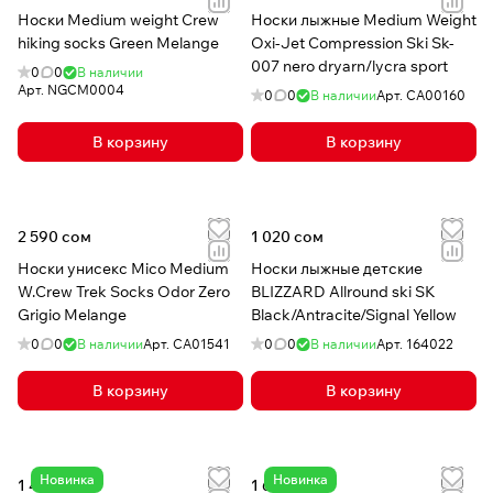
Носки Medium weight Crew
Носки лыжные Medium Weight
hiking socks Green Melange
Oxi-Jet Compression Ski Sk-
007 nero dryarn/lycra sport
0
0
В наличии
Арт.
NGCM0004
0
0
В наличии
Арт.
CA00160
В корзину
В корзину
2 590 сом
1 020 сом
Носки унисекс Mico Medium
Носки лыжные детские
W.Crew Trek Socks Odor Zero
BLIZZARD Allround ski SK
Grigio Melange
Black/Antracite/Signal Yellow
0
0
В наличии
Арт.
CA01541
0
0
В наличии
Арт.
164022
В корзину
В корзину
Новинка
Новинка
1 490 сом
1 620 сом