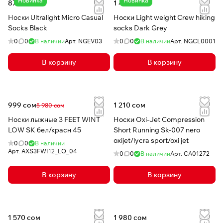
Новинка
Новинка
870 сом
1 480 сом
Носки Ultralight Micro Casual
Носки Light weight Crew hiking
Socks Black
socks Dark Grey
0
0
В наличии
Арт.
NGEV03
0
0
В наличии
Арт.
NGCL0001
В корзину
В корзину
999 сом
1 210 сом
5 980 сом
Носки лыжные 3 FEET WINT
Носки Oxi-Jet Compression
LOW SK бел/красн 45
Short Running Sk-007 nero
oxijet/lycra sport/oxi jet
0
0
В наличии
Арт.
AXS3FWI12_LO_04
0
0
В наличии
Арт.
CA01272
В корзину
В корзину
1 570 сом
1 980 сом