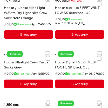
1 970 сом
999 сом
5 980 сом
Носки унисекс Mico Light
Носки лыжные 3 FEET WINT
W.Extra Dry Light Nike Crew
LOW SK бел/красн 42
Sock Nero Orange
0
0
В наличии
Арт.
AXS3FWI12_LO_03
0
0
В наличии
Арт.
CA03065
В корзину
В корзину
Новинка
Новинка
1 140 сом
1 520 сом
Носки Ultralight Crew Casual
Носки Dynafit VERT MESH
Socks Grey
FOOTIE SK Black Out
0
0
В наличии
Арт.
NGEV02
0
0
В наличии
Арт.
08-070890
В корзину
В корзину
Новинка
1 350 сом
1 480 сом