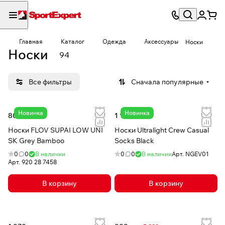
Главная
Каталог
Одежда
Аксессуары
Носки
Носки
94
Все фильтры
Сначала популярные
Новинка
Новинка
800 сом
1 140 сом
Носки FLOV SUPAI LOW UNI
Носки Ultralight Crew Casual
SK Grey Bamboo
Socks Black
0
0
В наличии
0
0
В наличии
Арт.
NGEV01
Арт.
920 28 7458
В корзину
В корзину