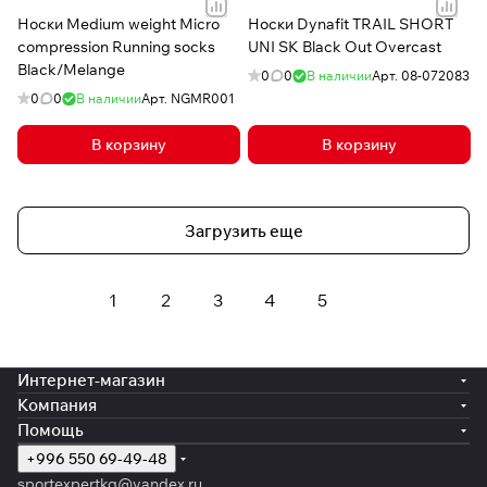
Носки Medium weight Micro
Носки Dynafit TRAIL SHORT
compression Running socks
UNI SK Black Out Overcast
Black/Melange
0
0
В наличии
Арт.
08-072083
0
0
В наличии
Арт.
NGMR001
В корзину
В корзину
Загрузить еще
1
2
3
4
5
Интернет-магазин
Компания
Помощь
+996 550 69-49-48
sportexpertkg@yandex.ru