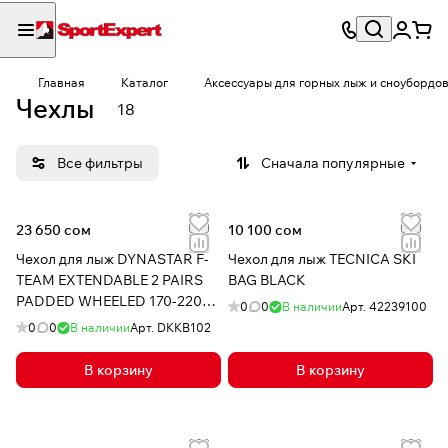
Главная
Каталог
Аксессуары для горных лыж и сноубордо
Чехлы
18
Все фильтры
Сначала популярные
23 650 сом
10 100 сом
Чехол для лыж DYNASTAR F-
Чехол для лыж TECNICA SKI
TEAM EXTENDABLE 2 PAIRS
BAG BLACK
PADDED WHEELED 170-220
0
0
В наличии
Арт.
42239100
CM
0
0
В наличии
Арт.
DKKB102
В корзину
В корзину