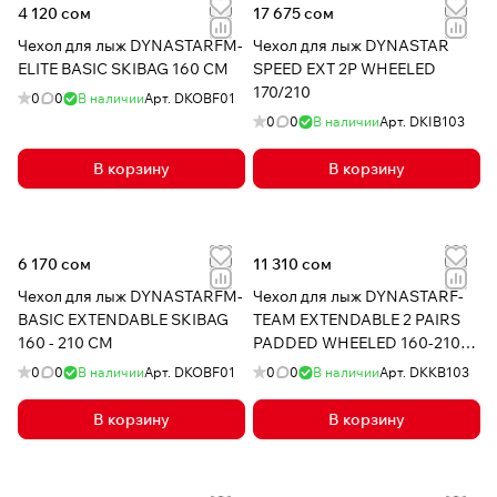
4 120 сом
17 675 сом
Чехол для лыж DYNASTARFM-
Чехол для лыж DYNASTAR
ELITE BASIC SKIBAG 160 CM
SPEED EXT 2P WHEELED
170/210
0
0
В наличии
Арт.
DKOBF01
0
0
В наличии
Арт.
DKIB103
В корзину
В корзину
6 170 сом
11 310 сом
Чехол для лыж DYNASTARFM-
Чехол для лыж DYNASTARF-
BASIC EXTENDABLE SKIBAG
TEAM EXTENDABLE 2 PAIRS
160 - 210 CM
PADDED WHEELED 160-210
CM
0
0
В наличии
Арт.
DKOBF01
0
0
В наличии
Арт.
DKKB103
В корзину
В корзину