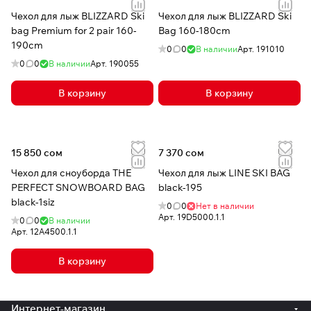
Чехол для лыж BLIZZARD Ski
Чехол для лыж BLIZZARD Ski
bag Premium for 2 pair 160-
Bag 160-180cm
190cm
0
0
В наличии
Арт.
191010
0
0
В наличии
Арт.
190055
В корзину
В корзину
15 850 сом
7 370 сом
Чехол для сноуборда THE
Чехол для лыж LINE SKI BAG
PERFECT SNOWBOARD BAG
black-195
black-1siz
0
0
Нет в наличии
Арт.
19D5000.1.1
0
0
В наличии
Арт.
12A4500.1.1
В корзину
Интернет-магазин