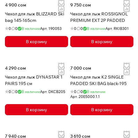
4 900 сом
9 750 сом
Чехол для лыж BLIZZARD Ski
Чехол для лыж ROSSIGNOL
bag 145-165cm
PREMIUM EXT 2P PADDED
0
0
В наличии
Арт.
190053
0
0
В наличии
Арт.
RKIB301
В корзину
В корзину
4 290 сом
7 000 сом
Чехол для лыж DYNASTAR 1
Чехол для лыж K2 SINGLE
PAIRS 195 см
PADDED SKI BAG black-195
0
0
В наличии
Арт.
DKCB205
0
0
В наличии
Арт.
20E5000.1.1
В корзину
В корзину
7 940 сом
3 610 сом