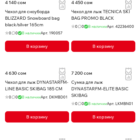
4 140 сом
4 450 сом
Чехол для сноуборда
Чехол для лыж TECNICA SKI
BLIZZARD Snowboard bag
BAG PROMO BLACK
black/silver 165cm
0
0
В наличии
Арт.
42236400
0
0
В наличии
Арт.
190057
В корзину
В корзину
4 630 сом
7 200 сом
Чехол для лыж DYNASTARFM-
Сумка для лыж
LINE BASIC SKIBAG 185 CM
DYNASTARFM-ELITE BASIC
SKIBAG
0
0
В наличии
Арт.
DKMBD01
0
0
В наличии
Арт.
LKMBN01
В корзину
В корзину