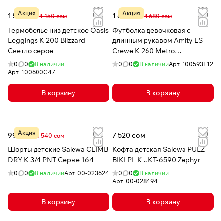
Акция
Акция
1 531 сом
1 811 сом
4 150 сом
4 680 сом
Термобелье низ детское Oasis
Футболка девочковая с
Leggings K 200 Blizzard
длинным рукавом Amity LS
Светло серое
Crewe K 260 Metro
HTHR/Magenta
0
0
В наличии
0
0
В наличии
Арт.
100593L12
Арт.
100600C47
В корзину
В корзину
Акция
999 сом
7 520 сом
6 540 сом
Шорты детские Salewa CLIMB
Кофта детская Salewa PUEZ
DRY K 3/4 PNT Серые 164
BIKI PL K JKT-6590 Zephyr
0
0
В наличии
Арт.
00-023624
0
0
В наличии
Арт.
00-028494
В корзину
В корзину