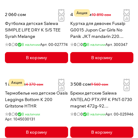
Акция
2 060 сом
4 999 сом
10 890 сом
Футболка детская Salewa
Куртка для девочек Fusalp
SIMPLE LIFE DRY K S/S TEE
G0015 Jupon Car Girls No
Syrah Melange
Panik JKT mandarin 220
Мандарин
0
0
В наличии
Арт.
00-027774
0
0
В наличии
Арт.
300347
В корзину
В корзину
Акция
1 899 сом
3 508 сом
4 370 сом
9 560 сом
Термобелье низ детское Oasis
Брюки детские Salewa
Leggings Bottom K 200
ANTELAO PTX/PF K PNT-0730
Gritstone HTHR
magnet 472g-92
powertex/powerloft
0
0
В наличии
0
0
В наличии
Арт.
00-025946
Арт.
1045030131
В корзину
В корзину