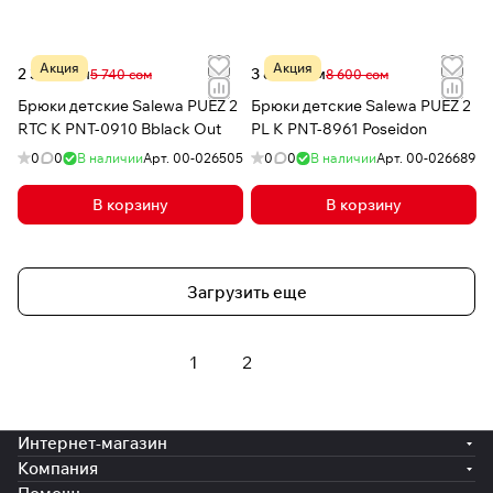
Акция
Акция
2 342 сом
3 844 сом
5 740 сом
8 600 сом
Брюки детские Salewa PUEZ 2
Брюки детские Salewa PUEZ 2
RTC K PNT-0910 Bblack Out
PL K PNT-8961 Poseidon
0
0
В наличии
Арт.
00-026505
0
0
В наличии
Арт.
00-026689
В корзину
В корзину
Загрузить еще
1
2
Интернет-магазин
Компания