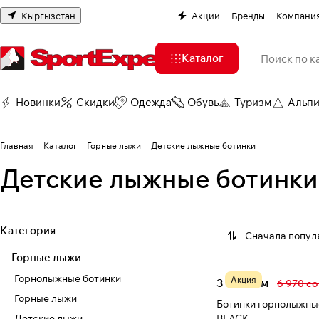
Кыргызстан
Акции
Бренды
Компани
Каталог
Новинки
Скидки
Одежда
Обувь
Туризм
Альп
Главная
Каталог
Горные лыжи
Детские лыжные ботинки
Детские лыжные ботинки
Категория
Сначала попул
Горные лыжи
Горнолыжные ботинки
Акция
3 127 сом
6 970 с
Горные лыжи
Ботинки горнолыжные
Детские лыжи
BLACK