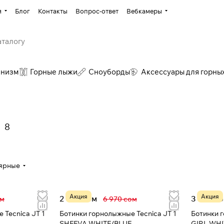
я
Блог
Контакты
Вопрос-ответ
Вебкамеры
инизм
Горные лыжи
Сноуборды
Аксессуары для горны
8
ярные
Акция
Акция
2 977 сом
3 969 с
ом
6 970 сом
 Tecnica JT 1
Ботинки горнолыжные Tecnica JT 1
Ботинки 
SHEEVA WHITE/BLUE
GIRL WHI