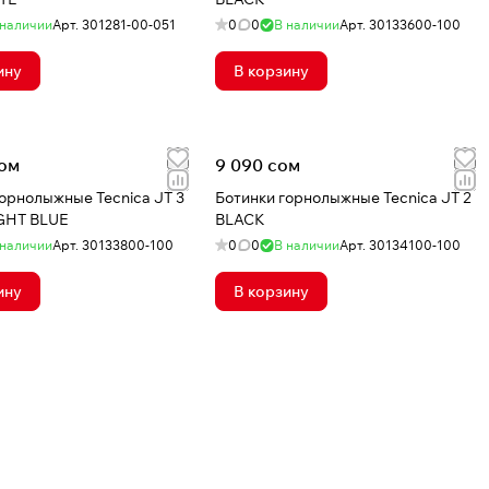
 наличии
Арт.
301281-00-051
0
0
В наличии
Арт.
30133600-100
ину
В корзину
сом
9 090 сом
горнолыжные Tecnica JT 3
Ботинки горнолыжные Tecnica JT 2
GHT BLUE
BLACK
 наличии
Арт.
30133800-100
0
0
В наличии
Арт.
30134100-100
ину
В корзину