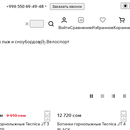
+996 550 69-49-48
Заказать звонок
Войти
Сравнение
Избранное
Корзина
х лыж и сноубордов
Велоспорт
ом
12 720 сом
9 910 сом
горнолыжные Tecnica JT 3
Ботинки горнолыжные Tecnica JT 4
TE
BLACK