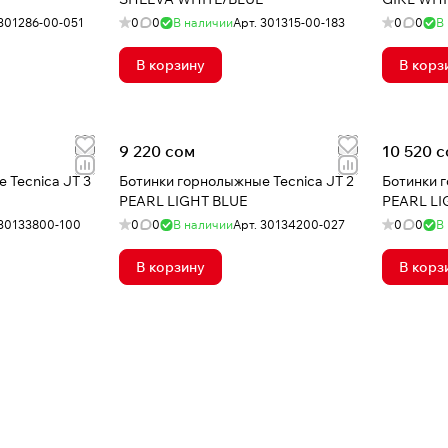
301286-00-051
0
0
В наличии
Арт.
301315-00-183
0
0
В
В корзину
В корз
9 220 сом
10 520 
 Tecnica JT 3
Ботинки горнолыжные Tecnica JT 2
Ботинки 
PEARL LIGHT BLUE
PEARL LI
30133800-100
0
0
В наличии
Арт.
30134200-027
0
0
В
В корзину
В корз