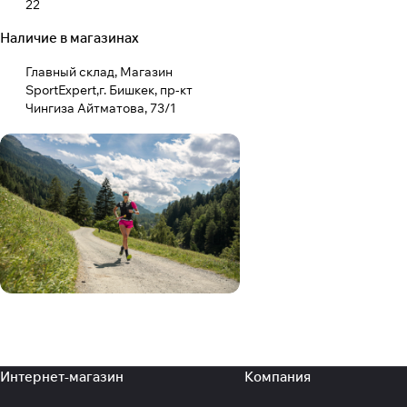
22
Наличие в магазинах
23
24
Главный склад, Магазин
SportExpert,г. Бишкек, пр-кт
25
Чингиза Айтматова, 73/1
26
Интернет-магазин
Компания