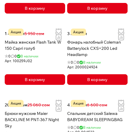
В корзину
В корзину
Акция
Акция
1 499 сом
5 950 сом
3 500 сом
Майка женская Flash Tank W
Фонарь налобный Coleman
150 Capri голуб
Batterylock CXS+200 Led
Headlamp
0
0
В наличии
Арт.
100259J02
0
0
В наличии
Арт.
2000024924
В корзину
В корзину
Акция
Акция
20 048 сом
25 060 сом
4 262 сом
6 600 сом
Брюки мужские Maier
Спальник детский Salewa
BACKLINE M PNT-367 Night
BABYDREAM SLEEPINGBAG
Sky
0
0
В наличии