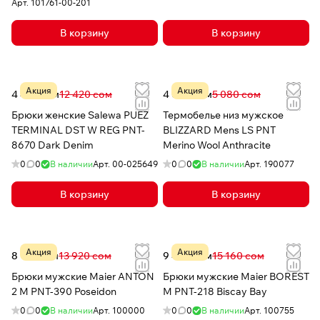
Арт.
101761-00-201
В корзину
В корзину
Акция
Акция
4 477 сом
12 420 сом
4 064 сом
5 080 сом
Брюки женские Salewa PUEZ
Термобелье низ мужское
TERMINAL DST W REG PNT-
BLIZZARD Mens LS PNT
8670 Dark Denim
Merino Wool Anthracite
0
0
В наличии
Арт.
00-025649
0
0
В наличии
Арт.
190077
В корзину
В корзину
Акция
Акция
8 163 сом
13 920 сом
9 466 сом
15 160 сом
Брюки мужские Maier ANTON
Брюки мужские Maier BOREST
2 M PNT-390 Poseidon
M PNT-218 Biscay Bay
0
0
В наличии
Арт.
100000
0
0
В наличии
Арт.
100755