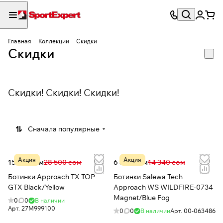
Главная
Коллекции
Скидки
Скидки
Скидки! Скидки! Скидки!
Сначала популярные
Акция
Акция
15 156 сом
28 500 сом
6 846 сом
14 340 сом
Ботинки Approach TX TOP
Ботинки Salewa Tech
GTX Black/Yellow
Approach WS WILDFIRE-0734
Magnet/Blue Fog
0
0
В наличии
Арт.
27M999100
0
0
В наличии
Арт.
00-063486