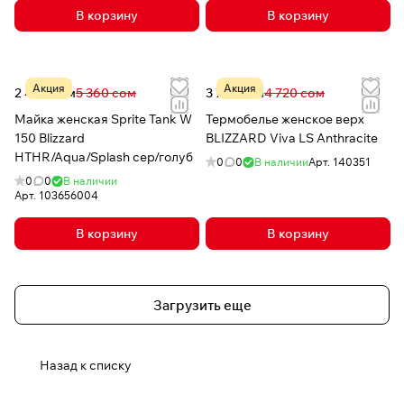
В корзину
В корзину
Акция
Акция
2 468 сом
5 360 сом
3 776 сом
4 720 сом
Майка женская Sprite Tank W
Термобелье женское верх
150 Blizzard
BLIZZARD Viva LS Anthracite
HTHR/Aqua/Splash сер/голуб
0
0
В наличии
Арт.
140351
0
0
В наличии
Арт.
103656004
В корзину
В корзину
Загрузить еще
Назад к списку