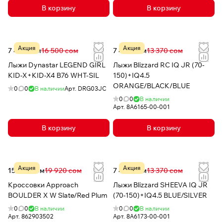
В корзину
В корзину
Акция
Акция
7 479 сом
16 500 сом
7 499 сом
13 370 сом
Лыжи Dynastar LEGEND GIRL
Лыжи Blizzard RC IQ JR (70-
KID-X+KID-X4 B76 WHT-SIL
150)+IQ4.5
ORANGE/BLACK/BLUE
0
0
В наличии
Арт.
DRG03JC
0
0
В наличии
Арт.
8A6165-00-001
В корзину
В корзину
Акция
Акция
15 936 сом
19 920 сом
7 499 сом
13 370 сом
Кроссовки Approach
Лыжи Blizzard SHEEVA IQ JR
BOULDER X W Slate/Red Plum
(70-150)+IQ4.5 BLUE/SILVER
0
0
В наличии
0
0
В наличии
Арт.
862903502
Арт.
8A6173-00-001