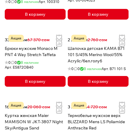
Арт.
00-004523
0
0
В наличии
Арт.
100310
В корзину
В корзину
Акция
Акция
33 089 сом
67 370 сом
2 208 сом
2 760 сом
Брюки мужские Monaco M
Шапочка детская КАМА B71
PNT 4 Way Stretch Taffeta
101 S/45% Merino Wool/55%
Acrylic/бел.голуб
0
0
В наличии
Арт.
ES872OB40
0
0
В наличии
Арт.
B71 101 S
В корзину
В корзину
Акция
Акция
16 048 сом
20 060 сом
3 776 сом
4 720 сом
Куртка женская Maier
Термобелье мужское верх
MAMISON W JKT-3807 Night
BLIZZARD Mens LS Poliamide
Sky/Antigua Sand
Anthracite Red