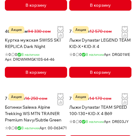
В корзину
В корзину
Акция
Акция
40 732 сом
94 330 сом
7 479 сом
12 570 сом
Куртка мужская SWISS SKI
Лыжи Dynastar LEGEND TEAM
REPLICA Dark Night
KID-X+KID-X 4
0
0
В наличии
0
0
В наличии
Арт.
DRG01WE
Арт.
D9DWMMGK10S-64-46
В корзину
В корзину
Акция
Акция
7 491 сом
16 250 сом
7 937 сом
14 170 сом
Ботинки Salewa Alpine
Лыжи Dynastar TEAM SPEED
Trekking WS MTN TRAINER
100-130+KID-X 4 B69
Premium Navy/Subtle Green
0
0
В наличии
Арт.
DRE03JY
0
0
В наличии
Арт.
00-063471