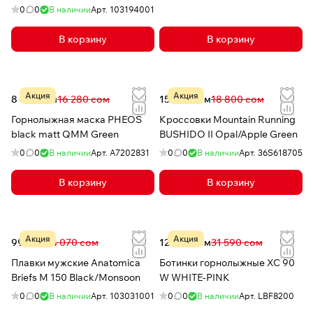
0
0
В наличии
Арт.
103194001
В корзину
В корзину
Акция
Акция
8 413 сом
16 280 сом
15 039 сом
18 800 сом
Горнолыжная маска PHEOS
Кроссовки Mountain Running
black matt QMM Green
BUSHIDO II Opal/Apple Green
0
0
В наличии
Арт.
A7202831
0
0
В наличии
Арт.
36S618705
В корзину
В корзину
Акция
Акция
999 сом
4 070 сом
12 839 сом
31 590 сом
Плавки мужские Anatomica
Ботинки горнолыжные XC 90
Briefs M 150 Black/Monsoon
W WHITE-PINK
0
0
В наличии
Арт.
103031001
0
0
В наличии
Арт.
LBF8200