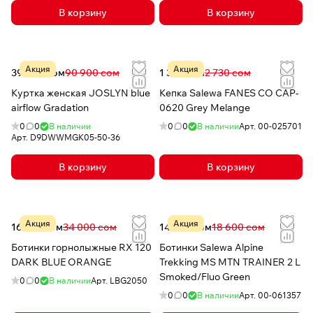
В корзину
В корзину
Акция
Акция
39 999 сом
90 900 сом
1 339 сом
2 730 сом
Куртка женская JOSLYN blue
Кепка Salewa FANES CO CAP-
airflow Gradation
0620 Grey Melange
0
0
В наличии
0
0
В наличии
Арт.
00-025701
Арт.
D9DWWMGK05-50-36
В корзину
В корзину
Акция
Акция
16 418 сом
34 000 сом
14 879 сом
18 600 сом
Ботинки горнолыжные RX 120
Ботинки Salewa Alpine
DARK BLUE ORANGE
Trekking MS MTN TRAINER 2 L
Smoked/Fluo Green
0
0
В наличии
Арт.
LBG2050
0
0
В наличии
Арт.
00-061357