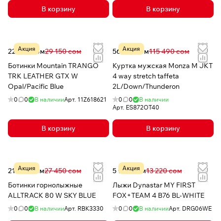
В корзину
В корзину
Акция
Акция
22 839 сом
29 150 сом
56 727 сом
115 490 сом
Ботинки Mountain TRANGO
Куртка мужская Monza M JKT
TRK LEATHER GTX W
4 way stretch taffeta
Opal/Pacific Blue
2L/Down/Thunderon
0
0
В наличии
Арт.
11Z618621
0
0
В наличии
Арт.
ES872OT40
В корзину
В корзину
Акция
Акция
21 959 сом
27 450 сом
5 996 сом
13 220 сом
Ботинки горнолыжные
Лыжи Dynastar MY FIRST
ALLTRACK 80 W SKY BLUE
FOX+TEAM 4 B76 BL-WHITE
0
0
В наличии
Арт.
RBK3330
0
0
В наличии
Арт.
DRG06WE