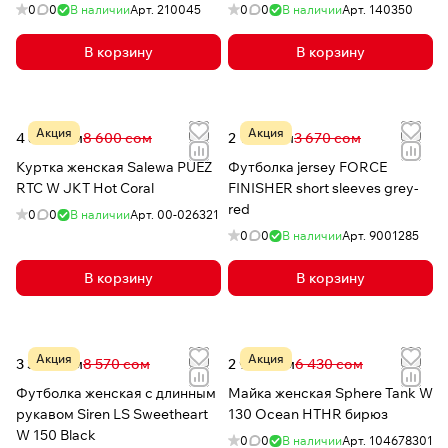
0
0
В наличии
Арт.
210045
0
0
В наличии
Арт.
140350
В корзину
В корзину
Акция
Акция
4 873 сом
8 600 сом
2 149 сом
3 670 сом
Куртка женская Salewa PUEZ
Футболка jersey FORCE
RTC W JKT Hot Coral
FINISHER short sleeves grey-
red
0
0
В наличии
Арт.
00-026321
0
0
В наличии
Арт.
9001285
В корзину
В корзину
Акция
Акция
3 364 сом
8 570 сом
2 962 сом
6 430 сом
Футболка женская с длинным
Майка женская Sphere Tank W
рукавом Siren LS Sweetheart
130 Ocean HTHR бирюз
W 150 Black
0
0
В наличии
Арт.
104678301