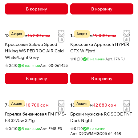
В корзину
В корзину
Акция
Акция
12 224 сом
15 280 сом
15 199 сом
19 000 сом
Кроссовки Salewa Speed
Кроссовки Approach HYPER
Hiking WS PEDROC AIR Cold
GTX W Fjord
White/Light Grey
0
0
В наличии
Арт.
17NFJ
0
0
В наличии
Арт.
00-061425
В корзину
В корзину
Акция
Акция
7 650 сом
10 700 сом
18 519 сом
42 880 сом
Горелка бензиновая FM FMS-
Брюки мужские ROSCOE PNT
F3 3275w 321g
Dark Night
0
0
В наличии
Арт.
FMS-F3
0
0
В наличии
Арт.
D9DWMMGD05-64-46R