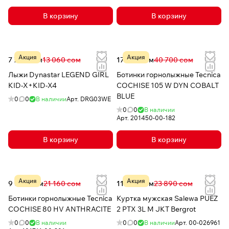
В корзину
В корзину
Акция
Акция
7 704 сом
13 060 сом
17 526 сом
40 700 сом
Лыжи Dynastar LEGEND GIRL
Ботинки горнолыжные Tecnica
KID-X+KID-X4
COCHISE 105 W DYN COBALT
BLUE
0
0
В наличии
Арт.
DRG03WE
0
0
В наличии
Арт.
201450-00-182
В корзину
В корзину
Акция
Акция
9 068 сом
21 160 сом
11 799 сом
23 890 сом
Ботинки горнолыжные Tecnica
Куртка мужская Salewa PUEZ
COCHISE 80 HV ANTHRACITE
2 PTX 3L M JKT Bergrot
0
0
В наличии
0
0
В наличии
Арт.
00-026961