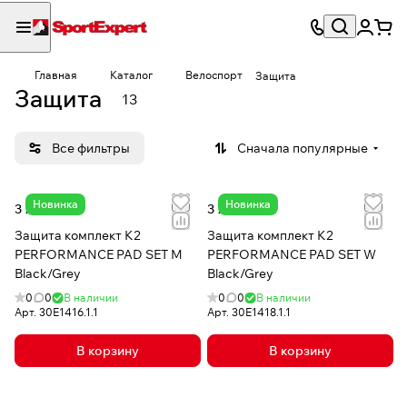
Главная
Каталог
Велоспорт
Защита
Защита
13
Все фильтры
Сначала популярные
Новинка
Новинка
3 780 сом
3 780 сом
Защита комплект K2
Защита комплект K2
PERFORMANCE PAD SET M
PERFORMANCE PAD SET W
Black/Grey
Black/Grey
0
0
В наличии
0
0
В наличии
Арт.
30E1416.1.1
Арт.
30E1418.1.1
В корзину
В корзину