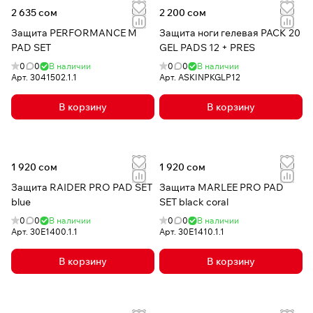
2 635 сом
2 200 сом
Защита PERFORMANCE M
Защита ноги гелевая PACK 20
PAD SET
GEL PADS 12 + PRES
0
0
В наличии
0
0
В наличии
Арт.
3041502.1.1
Арт.
ASKINPKGLP12
В корзину
В корзину
1 920 сом
1 920 сом
Защита RAIDER PRO PAD SET
Защита MARLEE PRO PAD
blue
SET black coral
0
0
В наличии
0
0
В наличии
Арт.
30E1400.1.1
Арт.
30E1410.1.1
В корзину
В корзину