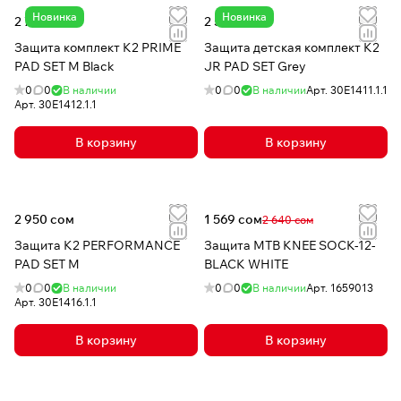
Новинка
Новинка
2 700 сом
2 550 сом
Защита комплект K2 PRIME
Защита детская комплект K2
PAD SET M Black
JR PAD SET Grey
0
0
В наличии
0
0
В наличии
Арт.
30E1411.1.1
Арт.
30E1412.1.1
В корзину
В корзину
2 950 сом
1 569 сом
2 640 сом
Защита K2 PERFORMANCE
Защита MTB KNEE SOCK-12-
PAD SET M
BLACK WHITE
0
0
В наличии
0
0
В наличии
Арт.
1659013
Арт.
30E1416.1.1
В корзину
В корзину