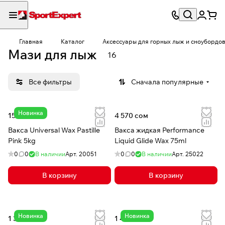
Главная
Каталог
Аксессуары для горных лыж и сноубордо
Мази для лыж
16
Все фильтры
Сначала популярные
Новинка
15 680 сом
4 570 сом
Вакса Universal Wax Pastille
Вакса жидкая Performance
Pink 5kg
Liquid Glide Wax 75ml
0
0
В наличии
Арт.
20051
0
0
В наличии
Арт.
25022
В корзину
В корзину
Новинка
Новинка
1 320 сом
1 440 сом