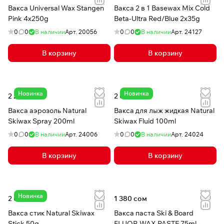
Вакса Universal Wax Stangen
Вакса 2 в 1 Basewax Mix Cold
Pink 4x250g
Beta-Ultra Red/Blue 2x35g
0
0
В наличии
Арт.
20056
0
0
В наличии
Арт.
24127
В корзину
В корзину
Новинка
Новинка
2 260 сом
2 050 сом
Вакса аэрозоль Natural
Вакса для лыж жидкая Natural
Skiwax Spray 200ml
Skiwax Fluid 100ml
0
0
В наличии
Арт.
24006
0
0
В наличии
Арт.
24024
В корзину
В корзину
Новинка
2 050 сом
1 380 сом
Вакса стик Natural Skiwax
Вакса паста Ski & Board
Stick 50g
FLUOR WAX PASTE 75ml