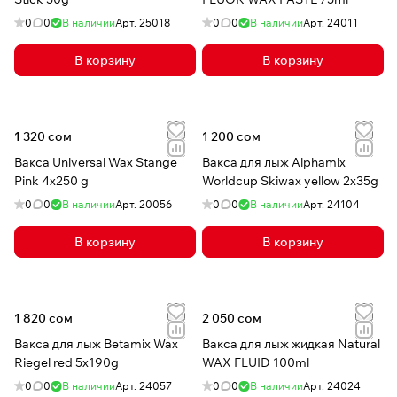
0
0
В наличии
Арт.
25018
0
0
В наличии
Арт.
24011
В корзину
В корзину
1 320 сом
1 200 сом
Вакса Universal Wax Stange
Вакса для лыж Alphamix
Pink 4x250 g
Worldcup Skiwax yellow 2x35g
0
0
В наличии
Арт.
20056
0
0
В наличии
Арт.
24104
В корзину
В корзину
1 820 сом
2 050 сом
Вакса для лыж Betamix Wax
Вакса для лыж жидкая Natural
Riegel red 5x190g
WAX FLUID 100ml
0
0
В наличии
Арт.
24057
0
0
В наличии
Арт.
24024