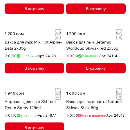
В корзину
В корзину
1 200 сом
1 200 сом
Вакса для лыж Mix Hot Alpha-
Вакса для лыж Betamix
Beta 2x35g
Worldcup Skiwax red 2x35g
0
0
В наличии
Арт.
24128
0
0
В наличии
Арт.
24114
В корзину
В корзину
1 940 сом
1 605 сом
Аэрозоль для лыж Ski Tour
Вакса для лыж паста Natural
Decor Spray 125ml
Skiwax Stick 50g
0
0
В наличии
Арт.
24877
0
0
Нет в наличии
Арт.
24018
В корзину