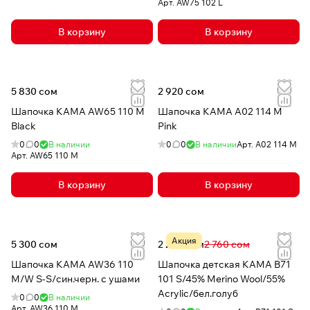
Арт.
AW75 102 L
В корзину
В корзину
5 830 сом
2 920 сом
Шапочка КАМА AW65 110 M
Шапочка КАМА A02 114 M
Black
Pink
0
0
В наличии
0
0
В наличии
Арт.
A02 114 M
Арт.
AW65 110 M
В корзину
В корзину
Акция
5 300 сом
2 208 сом
2 760 сом
Шапочка КАМА AW36 110
Шапочка детская КАМА B71
М/W S-S/син.черн. с ушами
101 S/45% Merino Wool/55%
Acrylic/бел.голуб
0
0
В наличии
Арт.
AW36 110 М