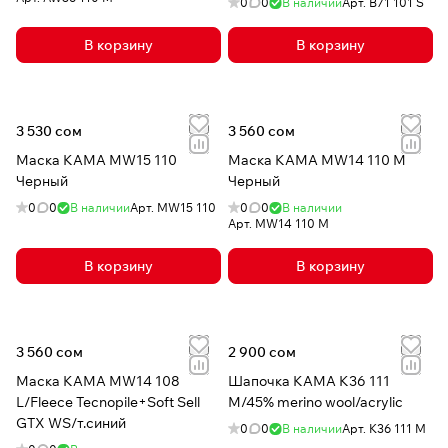
0
0
В наличии
Арт.
B71 101 S
В корзину
В корзину
3 530 сом
3 560 сом
Маска КАМА MW15 110
Маска КАМА MW14 110 M
Черный
Черный
0
0
В наличии
Арт.
MW15 110
0
0
В наличии
Арт.
MW14 110 M
В корзину
В корзину
3 560 сом
2 900 сом
Маска КАМА MW14 108
Шапочка КАМА K36 111
L/Fleece Tecnopile+Soft Sell
M/45% merino wool/acrylic
GTX WS/т.синий
0
0
В наличии
Арт.
K36 111 M