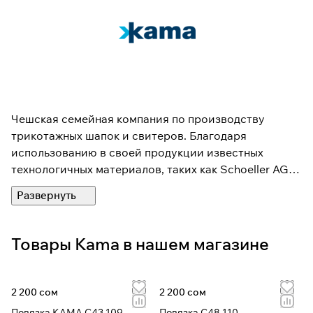
Чешская семейная компания по производству
трикотажных шапок и свитеров. Благодаря
использованию в своей продукции известных
технологичных материалов, таких как Schoeller AG,
GORE, марке КАМА удается быть впереди. Другое
преимущество над брендами конкурентов –
соблюдение экологических норм при производстве.
Во всем мире идет кампания «Detox» протестующая
Товары Kama в нашем магазине
против использования химических веществ,
применяемых в текстильной промышленности и
угрожающих здоровью и окружающей среде.
2 200 сом
2 200 сом
Несмотря на то, что фирма KAMA еще сравнительно
Повязка КАМА C43 109
Повязка C48 110