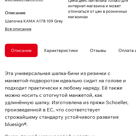
Цена действительна только для
интернет-магазина и может
отличаться от цен в розничных
Описание
магазинах
Шапочка КАМА A178 109 Grey
Все описание
Описание
Характеристики
Отзывы
Оплата 
Эта универсальная шапка-бини из резинки с
манжетой-подворотом идеально сидит на голове и
подходит практически к любому наряду. Её также
можно носить с отогнутой манжетой, как
удлинённую шапку. Изготовлена ​​из пряжи Schoeller,
произведенной в ЕС, что соответствует
строжайшему стандарту устойчивого развития
bluesign®.