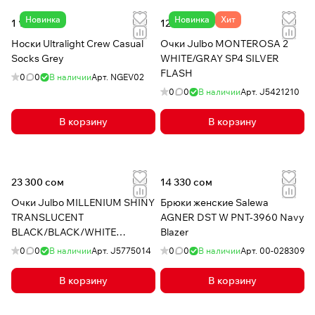
Новинка
Новинка
Хит
1 140 сом
12 500 сом
Носки Ultralight Crew Casual
Очки Julbo MONTEROSA 2
Socks Grey
WHITE/GRAY SP4 SILVER
FLASH
0
0
В наличии
Арт.
NGEV02
0
0
В наличии
Арт.
J5421210
В корзину
В корзину
23 300 сом
14 330 сом
Очки Julbo MILLENIUM SHINY
Брюки женские Salewa
TRANSLUCENT
AGNER DST W PNT-3960 Navy
BLACK/BLACK/WHITE
Blazer
REACTIV 2-4 POLAR
0
0
В наличии
Арт.
J5775014
0
0
В наличии
Арт.
00-028309
В корзину
В корзину