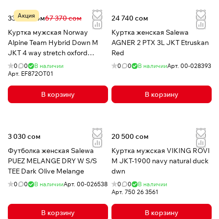
Акция
33 089 сом
67 370 сом
24 740 сом
Куртка мужская Norway
Куртка женская Salewa
Alpine Team Hybrid Down M
AGNER 2 PTX 3L JKT Etruskan
JKT 4 way stretch oxford
Red
2L/primaloft/down nab1
0
0
В наличии
0
0
В наличии
Арт.
00-028393
Арт.
EF872OT01
В корзину
В корзину
3 030 сом
20 500 сом
Футболка женская Salewa
Куртка мужская VIKING ROVI
PUEZ MELANGE DRY W S/S
M JKT-1900 navy natural duck
TEE Dark Olive Melange
dwn
0
0
В наличии
Арт.
00-026538
0
0
В наличии
Арт.
750 26 3561
В корзину
В корзину