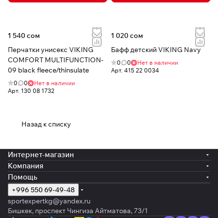
1 540 сом
1 020 сом
Перчатки унисекс VIKING
Бафф детский VIKING Navy
COMFORT MULTIFUNCTION-
0
0
Нет в наличии
09 black fleece/thinsulate
Арт.
415 22 0034
0
0
Нет в наличии
Арт.
130 08 1732
Назад к списку
Интернет-магазин
Компания
Помощь
+996 550 69-49-48
sportexpertkg@yandex.ru
Бишкек, проспект Чингиза Айтматова, 73/1