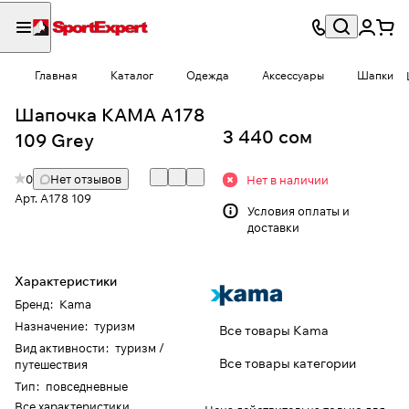
Главная
Каталог
Одежда
Аксессуары
Шапки
Шапочка КАМА A178
3 440 сом
109 Grey
0
Нет отзывов
Нет в наличии
Арт.
A178 109
Условия
оплаты и
доставки
Характеристики
Бренд
:
Kama
Назначение
:
туризм
Все товары Kama
Вид активности
:
туризм /
Все товары категории
путешествия
Тип
:
повседневные
Все характеристики