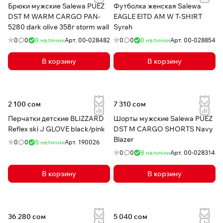
Брюки мужские Salewa PUEZ
Футболка женская Salewa
DST M WARM CARGO PAN-
EAGLE EITD AM W T-SHIRT
5280 dark olive 358г storm wall
Syrah
0
0
В наличии
Арт.
00-028482
0
0
В наличии
Арт.
00-028854
В корзину
В корзину
2 100 сом
7 310 сом
Перчатки детские BLIZZARD
Шорты мужские Salewa PUEZ
Reflex ski J GLOVE black/pink
DST M CARGO SHORTS Navy
Blazer
0
0
В наличии
Арт.
190026
0
0
В наличии
Арт.
00-028314
В корзину
В корзину
36 280 сом
5 040 сом