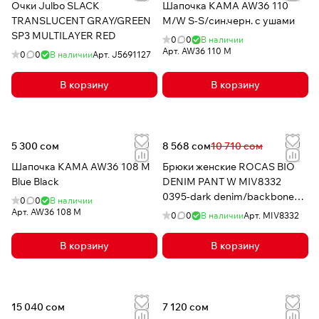
Очки Julbo SLACK
Шапочка КАМА AW36 110
TRANSLUCENT GRAY/GREEN
М/W S-S/син.черн. с ушами
SP3 MULTILAYER RED
0
0
В наличии
Арт.
AW36 110 М
0
0
В наличии
Арт.
J5691127
В корзину
В корзину
5 300 сом
8 568 сом
10 710 сом
Шапочка КАМА AW36 108 M
Брюки женские ROCAS BIO
Blue Black
DENIM PANT W MIV8332
0395-dark denim/backboneY
0
0
В наличии
/pes/co/el
Арт.
AW36 108 M
0
0
В наличии
Арт.
MIV8332
В корзину
В корзину
15 040 сом
7 120 сом