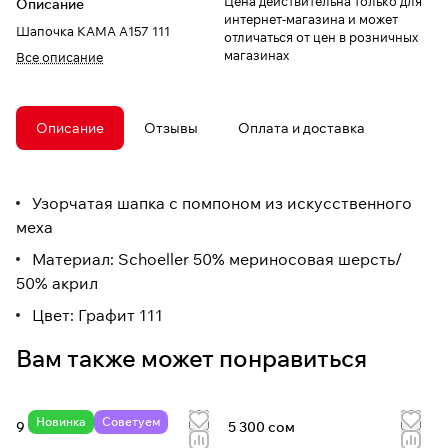
Цена действительна только для
Описание
интернет-магазина и может
Шапочка КАМА A157 111
отличаться от цен в розничных
магазинах
Все описание
Описание
Отзывы
Оплата и доставка
Узорчатая шапка с помпоном из искусственного
меха
Материал: Schoeller 50% мериносовая шерсть/
50% акрил
Цвет: Графит 111
Вам также может понравиться
Новинка
Советуем
9 090 сом
5 300 сом