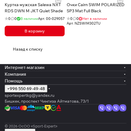
Куртка мужская Salewa NXT
Очки Cairn SWIM POLARIZED
RDS DWN M JKT Quiet Shade
SP3 Mat Full Black
0
0
В наличии
Арт.
00-029057
0
0
Нет в наличии
Арт.
NZSWIM302TU
В корзину
Назад к списку
Интернет-магазин
Компания
Помощь
+996 550 69-49-48
sportexpertkg@yandex.ru
Бишкек, проспект Чингиза Айтматова, 73/1
© 2026 ОсОО «Sport-Expert»