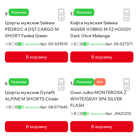
Новинка
Новинка
9 070 сом
13 480 сом
Шорты мужские Salewa
Кофта мужская Salewa
PEDROC 4 DST CARGO M
AGNER HYBRID M FZ HOODY
SHORT Faded Green
Dark Olive Melange
0
0
В наличии
Арт.
00-029310
0
0
В наличии
Арт.
00-027371
В корзину
В корзину
Новинка
Новинка
Хит
6 480 сом
12 500 сом
Шорты мужские Dynafit
Очки Julbo MONTEROSA 2
ALPINE M SHORTS Cinder
WHITE/GRAY SP4 SILVER
FLASH
0
0
В наличии
Арт.
08-071645
0
0
В наличии
Арт.
J5421210
В корзину
В корзину