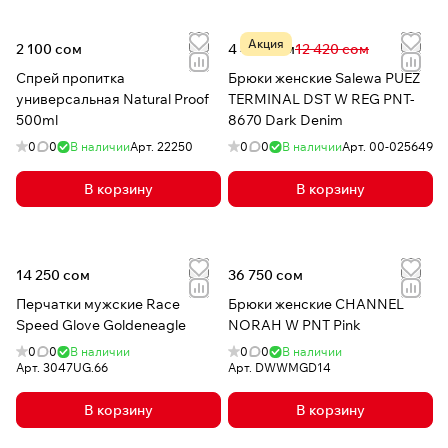
Акция
2 100 сом
4 477 сом
12 420 сом
Спрей пропитка
Брюки женские Salewa PUEZ
универсальная Natural Proof
TERMINAL DST W REG PNT-
500ml
8670 Dark Denim
0
0
В наличии
Арт.
22250
0
0
В наличии
Арт.
00-025649
В корзину
В корзину
14 250 сом
36 750 сом
Перчатки мужские Race
Брюки женские CHANNEL
Speed Glove Goldeneagle
NORAH W PNT Pink
0
0
В наличии
0
0
В наличии
Арт.
3047UG.66
Арт.
DWWMGD14
В корзину
В корзину