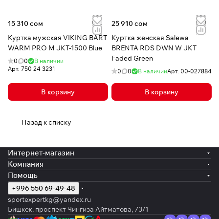
15 310 сом
25 910 сом
Куртка мужская VIKING BART
Куртка женская Salewa
WARM PRO M JKT-1500 Blue
BRENTA RDS DWN W JKT
Faded Green
0
0
В наличии
Арт.
750 24 3231
0
0
В наличии
Арт.
00-027884
В корзину
В корзину
Назад к списку
Интернет-магазин
Компания
Помощь
+996 550 69-49-48
sportexpertkg@yandex.ru
Бишкек, проспект Чингиза Айтматова, 73/1