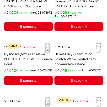
TRANSALPER THERMAL W
Salewa SOLIDLOGO DRY M
HOODY JKT Cloud Blue
L/S TEE-5A50 faded green
186г dry'ton jersey
0
0
В наличии
Арт.
08-071672
0
0
В наличии
Арт.
00-027340
В корзину
В корзину
Акция
1 172 сом
2 870 сом
5 710 сом
Футболка детская Salewa
Перчатки унисекс Mico
PEDROC DRY K S/S TEE Peach
Stretch Warm Control nero
Coral
polyamide/elastane
0
0
В наличии
Арт.
00-026592
0
0
В наличии
Арт.
AC03672
В корзину
В корзину
Акция
5 000 сом
8 163 сом
13 920 сом