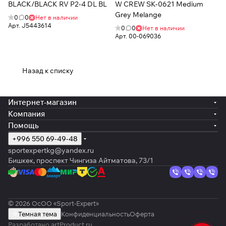
BLACK/BLACK RV P2-4 DL BL
W CREW SK-0621 Medium
Grey Melange
0
0
Нет в наличии
Арт.
J5443614
0
0
Нет в наличии
Арт.
00-069036
Назад к списку
Интернет-магазин
Компания
Помощь
+996 550 69-49-48
sportexpertkg@yandex.ru
Бишкек, проспект Чингиза Айтматова, 73/1
© 2026 ОсОО «Sport-Expert»
Темная тема
Конфиденциальность
Оферта
Разработано
artProduct.ru