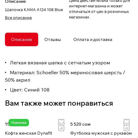
Цена действительна только для
Описание
интернет-магазина и может
Шапочка КАМА A124 108 Blue
отличаться от цен в розничных
магазинах
Все описание
Описание
Отзывы
Оплата и доставка
Легкая вязаная шапка с сетчатым узором
Материал: Schoeller 50% мериносовая шерсть /
50% акрил
Цвет: Синий 108
Вам также может понравиться
Новинка
15 550 сом
5 520 сом
Кофта женская Dynafit
Футболка мужская с рукавом