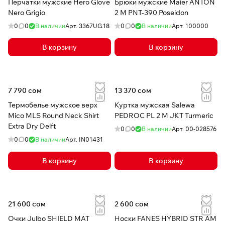
Перчатки мужские Hero Glove
Брюки мужские Maier ANTON
Nero Grigio
2 M PNT-390 Poseidon
0
0
В наличии
Арт.
3367UG.18
0
0
В наличии
Арт.
100000
В корзину
В корзину
7 790 сом
13 370 сом
Термобелье мужское верх
Куртка мужская Salewa
Mico MLS Round Neck Shirt
PEDROC PL 2 M JKT Turmeric
Extra Dry Delft
0
0
В наличии
Арт.
00-028576
0
0
В наличии
Арт.
IN01431
В корзину
В корзину
21 600 сом
2 600 сом
Очки Julbo SHIELD MAT
Носки FANES HYBRID STR AM