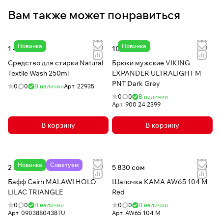
Вам также может понравиться
Новинка
Новинка
1 440 сом
10 050 сом
Средство для стирки Natural
Брюки мужские VIKING
Textile Wash 250ml
EXPANDER ULTRALIGHT M
PNT Dark Grey
0
0
В наличии
Арт.
22935
0
0
В наличии
Арт.
900 24 2399
В корзину
В корзину
Новинка
Советуем
2 030 сом
5 830 сом
Бафф Cairn MALAWI HOLO
Шапочка КАМА AW65 104 M
LILAC TRIANGLE
Red
0
0
В наличии
0
0
В наличии
Арт.
0903880438TU
Арт.
AW65 104 M