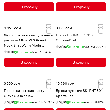
В корзину
В корзину
9 990 сом
3 120 сом
Футболка женская с длинным
Носки HIKING SOCKS
рукавом Mico WLS Round
Carbon/Kiwi
Neck Shirt Warm Merin
0
0
В наличии
Арт.
69F900713
Blossom
0
0
В наличии
Арт.
IN03456
В корзину
В корзину
3 350 сом
15 990 сом
Перчатки детские Lucky
Брюки мужские SKI PNT 301
Glove Giallo Yellow
Sports Red
0
0
В наличии
Арт.
4146JG.07
0
0
В наличии
Арт.
RLKMP04