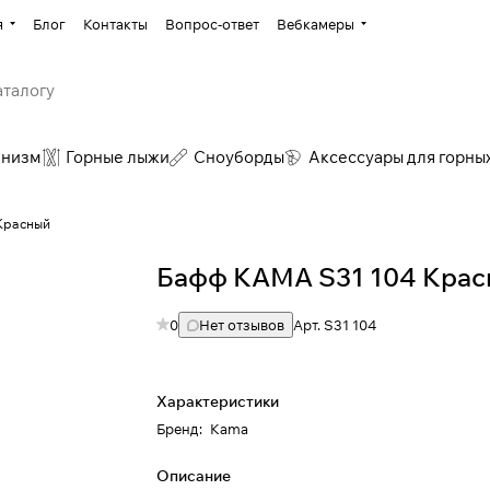
я
Блог
Контакты
Вопрос-ответ
Вебкамеры
инизм
Горные лыжи
Сноуборды
Аксессуары для горны
Красный
Бафф КАМА S31 104 Крас
0
Нет отзывов
Арт.
S31 104
Характеристики
Бренд
:
Kama
Описание