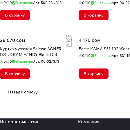
0
0
В наличии
Арт.
500 28 4318
0
0
В наличии
Арт.
00-02
В корзину
В корзину
28 670 сом
4 170 сом
Куртка мужская Salewa AGNER
Бафф КАМА S31 102 Жел
DST/DRY M FZ HDY Black Out
0
0
В наличии
Арт.
S31 1
0
0
В наличии
Арт.
00-027373
В корзину
В корзину
Назад к списку
Интернет-магазин
Компания