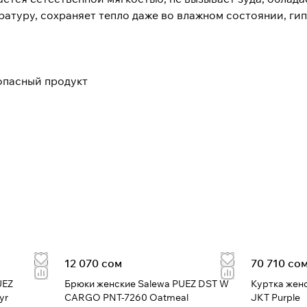
ратуру, сохраняет тепло даже во влажном состоянии, ги
опасный продукт
12 070 сом
70 710 со
UEZ
Брюки женские Salewa PUEZ DST W
Куртка жен
yr
CARGO PNT-7260 Oatmeal
JKT Purple