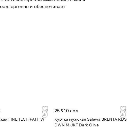
поаллергенно и обеспечивает
м
25 910 сом
ская FINE TECH PAFF W
Куртка мужская Salewa BRENTA RDS
DWN M JKT Dark Olive