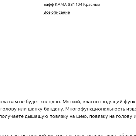
Бафф КАМА S31 104 Красный
Все описание
ла вам не будет холодно. Мягкий, влагоотводящий функ
 голову или шапку-бандану. Многофункциональность изде
 получаете дышащую повязку на шею, повязку на голову и
ется естественной мягкостью, не вызывает зуда, облад