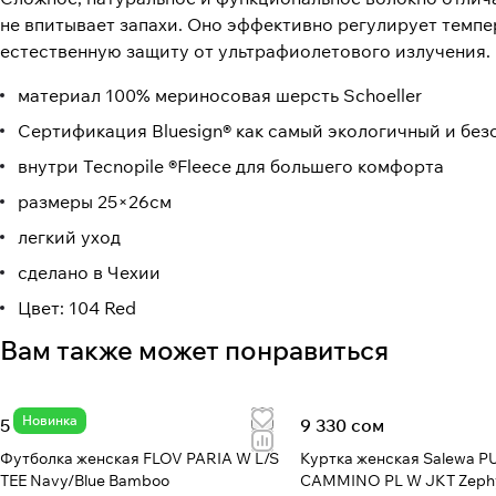
не впитывает запахи. Оно эффективно регулирует темпе
естественную защиту от ультрафиолетового излучения.
материал 100% мериносовая шерсть Schoeller
Сертификация Bluesign® как самый экологичный и без
внутри Tecnopile ®Fleece для большего комфорта
размеры 25×26см
легкий уход
сделано в Чехии
Цвет: 104 Red
Вам также может понравиться
Новинка
5 550 сом
9 330 сом
Футболка женская FLOV PARIA W L/S
Куртка женская Salewa P
TEE Navy/Blue Bamboo
CAMMINO PL W JKT Zeph