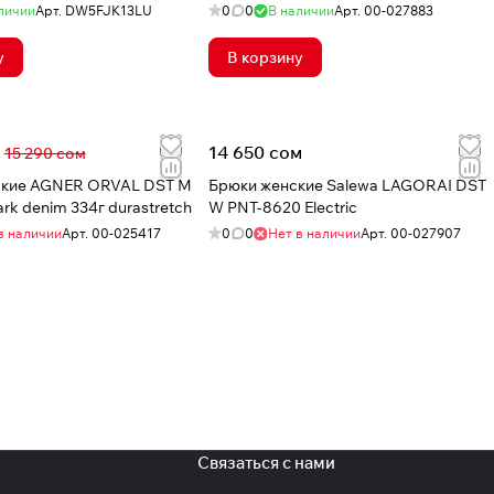
личии
Арт.
DW5FJK13LU
0
0
В наличии
Арт.
00-027883
у
В корзину
14 650 сом
15 290 сом
ские AGNER ORVAL DST M
Брюки женские Salewa LAGORAI DST
PNT-8670 dark denim 334г durastretch
W PNT-8620 Electric
в наличии
Арт.
00-025417
0
0
Нет в наличии
Арт.
00-027907
Связаться с нами