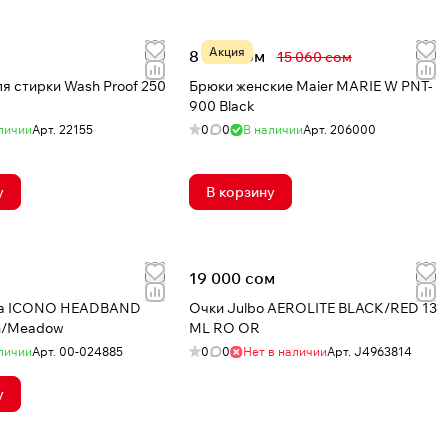
Акция
8 981 сом
15 060 сом
я стирки Wash Proof 250
Брюки женские Maier MARIE W PNT-
900 Black
личии
Арт.
22155
0
0
В наличии
Арт.
206000
у
В корзину
19 000 сом
wa ICONO HEADBAND
Очки Julbo AEROLITE BLACK/RED 13
en/Meadow
ML RO OR
личии
Арт.
00-024885
0
0
Нет в наличии
Арт.
J4963814
у