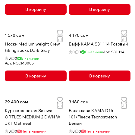
В корзину
В корзину
1 570 сом
4 170 сом
Носки Medium weight Crew
Бафф КАМА S31 114 Розовый
hiking socks Dark Gray
0
0
В наличии
Арт.
S31 114
0
0
В наличии
Арт.
NGCM0005
В корзину
В корзину
29 400 сом
3 180 сом
Куртка женская Salewa
Балаклава КАМА D16
ORTLES MEDIUM 2 DWN W
101/Fleece Tecnostretch
JKT Oatmeal
Белый
0
0
Нет в наличии
0
0
Нет в наличии