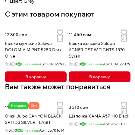
Цвет: Grey.
С этим товаром покупают
12 800 сом
11 460 сом
Брюки мужские Salewa
Брюки женские Salewa
DOLOMIA M PNT-5280 Dark
AGNER DST W TIGHTS-1570
Olive
Syrah
0
0
В наличии
Арт.
00-027933
0
0
В наличии
Арт.
00-027379
В корзину
В корзину
Вам также может понравиться
Новинка
Хит
11 370 сом
3 310 сом
Очки Julbo CANYON BLACK
Шапочка КАМА A57 110 Black
SP HD3 SILVER FLASH
0
0
В наличии
Арт.
A57 110
0
0
В наличии
Арт.
J5701614