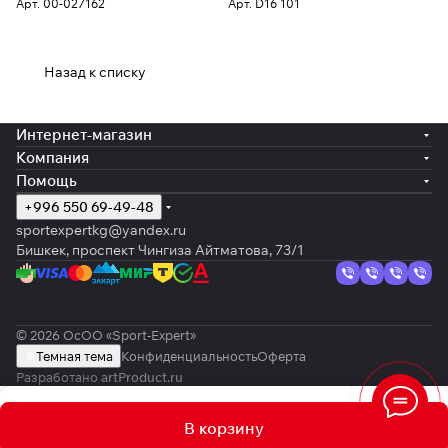
Арт.
00-027162
Арт.
D16 101
Назад к списку
Интернет-магазин
Компания
Помощь
+996 550 69-49-48
sportexpertkg@yandex.ru
Бишкек, проспект Чингиза Айтматова, 73/1
© 2026 ОсОО «Sport-Expert»
Темная тема
Конфиденциальность
Оферта
Разработано
artProduct.ru
В корзину