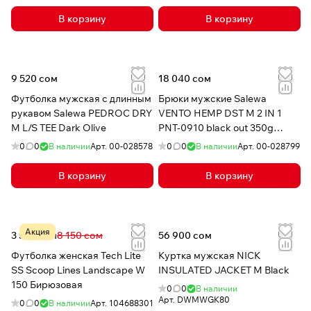
В корзину
В корзину
9 520 сом
18 040 сом
Футболка мужская с длинным
Брюки мужские Salewa
рукавом Salewa PEDROC DRY
VENTO HEMP DST M 2 IN 1
M L/S TEE Dark Olive
PNT-0910 black out 350g
polyester
0
0
В наличии
Арт.
00-028578
0
0
В наличии
Арт.
00-028799
В корзину
В корзину
Акция
3 579 сом
8 150 сом
56 900 сом
Футболка женская Tech Lite
Куртка мужская NICK
SS Scoop Lines Landscape W
INSULATED JACKET M Black
150 Бирюзовая
0
0
В наличии
Арт.
DWMWGK80
0
0
В наличии
Арт.
104688301