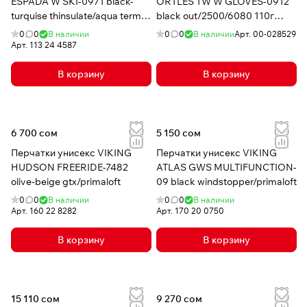
ESPADA W SKI-0971 black-
ORTLES TW W GLOVES-0912
turquise thinsulate/aqua termo
black out/2500/6080 110г
tex
powertex/alpine wool
0
0
В наличии
0
0
В наличии
Арт.
00-028529
Арт.
113 24 4587
В корзину
В корзину
6 700 сом
5 150 сом
Перчатки унисекс VIKING
Перчатки унисекс VIKING
HUDSON FREERIDE-7482
ATLAS GWS MULTIFUNCTION-
olive-beige gtx/primaloft
09 black windstopper/primaloft
0
0
В наличии
0
0
В наличии
Арт.
160 22 8282
Арт.
170 20 0750
В корзину
В корзину
15 110 сом
9 270 сом