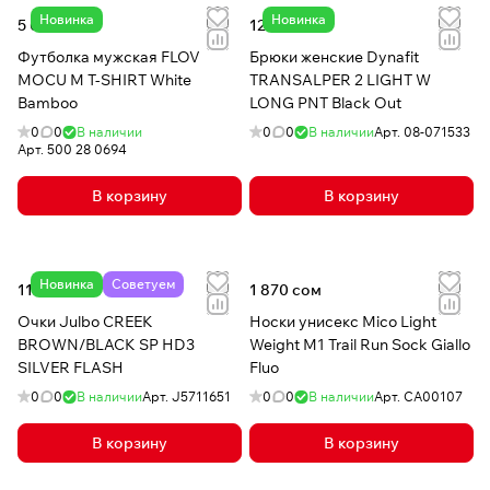
Новинка
Новинка
5 050 сом
12 090 сом
Футболка мужская FLOV
Брюки женские Dynafit
MOCU M T-SHIRT White
TRANSALPER 2 LIGHT W
Bamboo
LONG PNT Black Out
0
0
В наличии
0
0
В наличии
Арт.
08-071533
Арт.
500 28 0694
В корзину
В корзину
Новинка
Советуем
11 370 сом
1 870 сом
Очки Julbo CREEK
Носки унисекс Mico Light
BROWN/BLACK SP HD3
Weight M1 Trail Run Sock Giallo
SILVER FLASH
Fluo
0
0
В наличии
Арт.
J5711651
0
0
В наличии
Арт.
CA00107
В корзину
В корзину