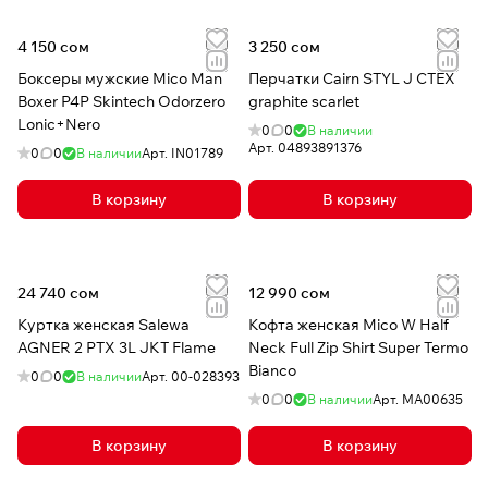
4 150 сом
3 250 сом
Боксеры мужские Mico Man
Перчатки Cairn STYL J CTEX
Boxer P4P Skintech Odorzero
graphite scarlet
Lonic+Nero
0
0
В наличии
Арт.
04893891376
0
0
В наличии
Арт.
IN01789
В корзину
В корзину
24 740 сом
12 990 сом
Куртка женская Salewa
Кофта женская Mico W Half
AGNER 2 PTX 3L JKT Flame
Neck Full Zip Shirt Super Termo
Bianco
0
0
В наличии
Арт.
00-028393
0
0
В наличии
Арт.
MA00635
В корзину
В корзину