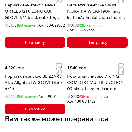
Перчатки унисекс Salewa
Перчатки женские VIKING
ORTLES GTX LONG CUFF
NORVIKA W SKI-1909 navy
GLOVE-911 black out 240g
leather/primaloft/aqua thermo
polyester
tex+RE
0
0
В наличии
Арт.
00-029232
0
0
В наличии
Арт.
113 26 7665
В корзину
В корзину
4 520 сом
1 540 сом
Перчатки женские BLIZZARD
Перчатки унисекс VIKING
Viva Alight ski W GLOVE black-
COMFORT MULTIFUNCTION-
6/26
09 black fleece/thinsulate
0
0
В наличии
Арт.
190012
0
0
Нет в наличии
Арт.
130 08 1732
В корзину
Вам также может понравиться