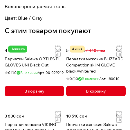
Водонепроницаемая ткань.
Цвет: Blue / Gray
С этим товаром покупают
Новинка
Акция
4 030 сом
5 952 сом
7 440 сом
Перчатки Salewa ORTLES PL
Перчатки мужские BLIZZARD
GLOVES UNI Black Out
Competition ski M GLOVE
black/white/red
0
0
В наличии
Арт.
00-029219
0
0
В наличии
Арт.
180010
В корзину
В корзину
3 600 сом
10 510 сом
Перчатки женские VIKING
Перчатки женские Salewa