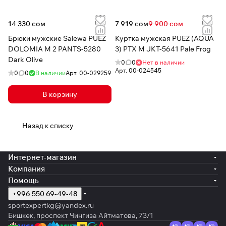
14 330 сом
7 919 сом
9 900 сом
Брюки мужские Salewa PUEZ
Куртка мужская PUEZ (AQUA
DOLOMIA M 2 PANTS-5280
3) PTX M JKT-5641 Pale Frog
Dark Olive
0
0
Нет в наличии
Арт.
00-024545
0
0
В наличии
Арт.
00-029259
В корзину
Назад к списку
Интернет-магазин
Компания
Помощь
+996 550 69-49-48
sportexpertkg@yandex.ru
Бишкек, проспект Чингиза Айтматова, 73/1