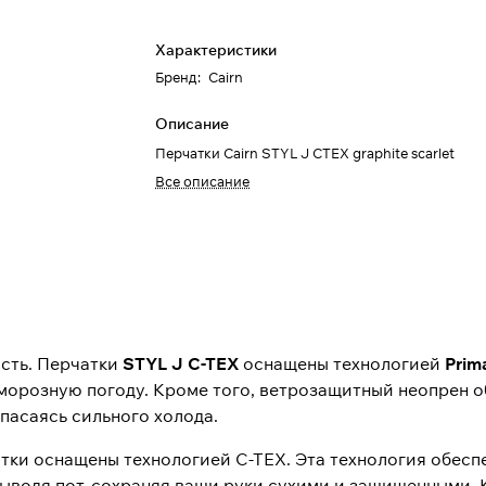
Характеристики
Бренд
:
Cairn
Описание
Перчатки Cairn STYL J CTEX graphite scarlet
Все описание
ость. Перчатки
STYL J C-TEX
оснащены технологией
Prim
 морозную погоду. Кроме того, ветрозащитный неопрен 
опасаясь сильного холода.
атки оснащены технологией C-TEX. Эта технология обес
ыводя пот, сохраняя ваши руки сухими и защищенными. 