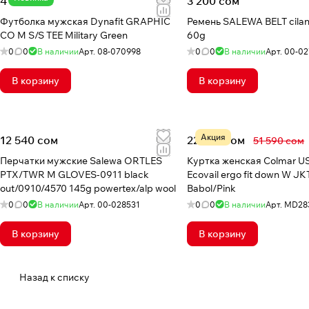
4 030 сом
3 200 сом
Футболка мужская Dynafit GRAPHIC
Ремень SALEWA BELT cilantro camou
CO M S/S TEE Military Green
60g
0
0
В наличии
Арт.
08-070998
0
0
В наличии
Арт.
00-02
В корзину
В корзину
Акция
12 540 сом
22 697 сом
51 590 сом
Перчатки мужские Salewa ORTLES
Куртка женская Colmar 
PTX/TWR M GLOVES-0911 black
Ecovail ergo fit down W JK
out/0910/4570 145g powertex/alp wool
Babol/Pink
0
0
В наличии
Арт.
00-028531
0
0
В наличии
Арт.
MD28
В корзину
В корзину
Назад к списку