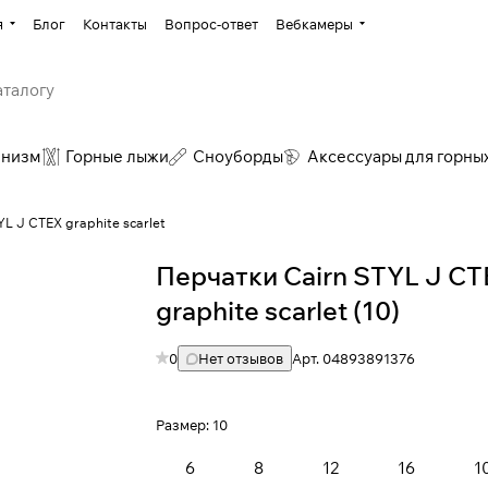
я
Блог
Контакты
Вопрос-ответ
Вебкамеры
инизм
Горные лыжи
Сноуборды
Аксессуары для горны
L J CTEX graphite scarlet
Перчатки Cairn STYL J C
graphite scarlet (10)
0
Нет отзывов
Арт.
04893891376
Размер:
10
6
8
12
16
1