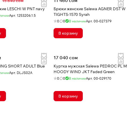
11 460 сом
15 840 сом
кие LESCHI W PNT navy
Брюки женские Salewa AGNER DST W
TIGHTS-1570 Syrah
личии
Арт.
1253206.1.5
0
0
В наличии
Арт.
00-027379
у
В корзину
м
17 040 сом
ING SHORT ADULT Blue
Куртка мужская Salewa PEDROC PL M
HOODY WIND JKT Faded Green
личии
Арт.
DLJS02A
0
0
В наличии
Арт.
00-029170
у
В корзину