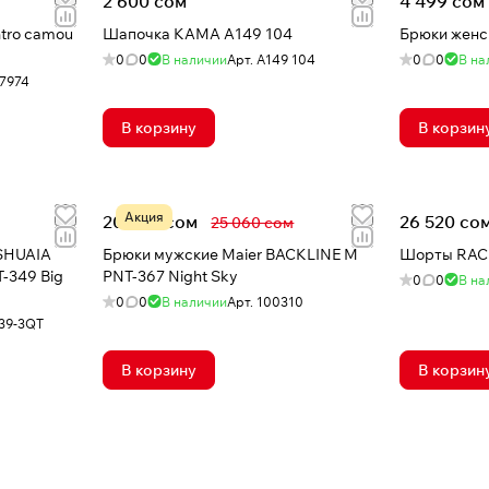
2 600 сом
4 499 сом
Шапочка КАМА A149 104
Брюки женс
0
0
В наличии
Арт.
A149 104
0
0
В на
7974
В корзину
В корзин
Акция
20 048 сом
26 520 со
25 060 сом
USHUAIA
Брюки мужские Maier BACKLINE M
Шорты RAC
T-349 Big
PNT-367 Night Sky
0
0
В на
0
0
В наличии
Арт.
100310
39-3QT
В корзину
В корзин