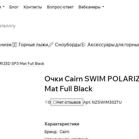
я
Блог
Контакты
Вопрос-ответ
Вебкамеры
инизм
Горные лыжи
Сноуборды
Аксессуары для горны
IZED SP3 Mat Full Black
Очки Cairn SWIM POLARI
Mat Full Black
0
Нет отзывов
Арт.
NZSWIM302TU
Характеристики
Бренд
:
Cairn