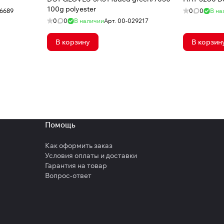
100g polyester
6689
0
0
В на
0
0
В наличии
Арт.
00-029217
В корзину
В корзин
Помощь
Как оформить заказ
Условия оплаты и доставки
Гарантия на товар
Вопрос-ответ