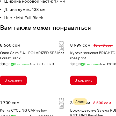
Ширина носовой части: 17 мм
Длина дужек: 138 мм
Цвет: Mat Full Black
Вам также может понравиться
8 660 сом
8 999 сом
18 570 сом
Очки Cairn FUJI POLARIZED SP3 Mat
Куртка женская BRIGHTO
Forest Black
rose print
0
0
В наличии
Арт.
XZFUJI52TU
0
0
В наличии
Арт.
12C303
В корзину
В корзину
Акция
1 700 сом
3 844 сом
8 600 сом
Кепка CYCLING CAP yellow
Брюки детские Salewa PUE
PNT-8961 Poseidon