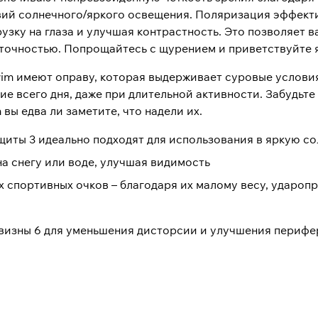
вий солнечного/яркого освещения. Поляризация эффект
грузку на глаза и улучшая контрастность. Это позволяет 
точностью. Попрощайтесь с щурением и приветствуйте я
m имеют оправу, которая выдерживает суровые условия
е всего дня, даже при длительной активности. Забудьте
вы едва ли заметите, что надели их.
щиты 3 идеально подходят для использования в яркую с
а снегу или воде, улучшая видимость
 спортивных очков – благодаря их малому весу, удароп
визны 6 для уменьшения дисторсии и улучшения перифе