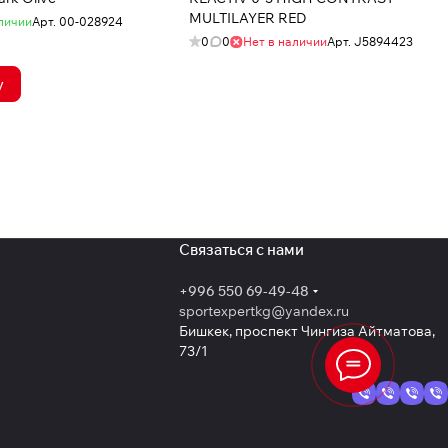
MULTILAYER RED
личии
Арт.
00-028924
0
0
Нет в наличии
Арт.
J5894423
у
Связаться с нами
+996 550 69-49-48
sportexpertkg@yandex.ru
Бишкек, проспект Чингиза Айтматова,
73/1