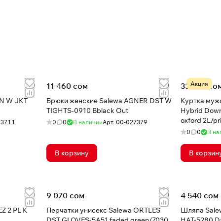
Акция
11 460 сом
33 089 со
N W JKT
Брюки женские Salewa AGNER DST W
Куртка мужс
TIGHTS-0910 Bblack Out
Hybrid Down
oxford 2L/p
7.1.1.
0
0
В наличии
Арт.
00-027379
0
0
В на
В корзину
В корзин
9 070 сом
4 540 сом
Z 2 PL K
Перчатки унисекс Salewa ORTLES
Шляпа Sal
DST GLOVES-5A51 faded green/7030
HAT-5280 Da