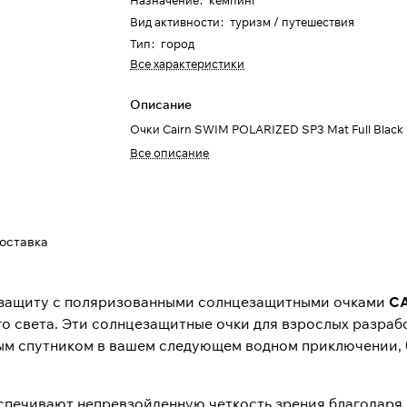
Назначение
:
кемпинг
Вид активности
:
туризм / путешествия
Тип
:
город
Все характеристики
Описание
Очки Cairn SWIM POLARIZED SP3 Mat Full Black
Все описание
доставка
 защиту с поляризованными солнцезащитными очками
CA
го света. Эти солнцезащитные очки для взрослых разра
ым спутником в вашем следующем водном приключении, бу
печивают непревзойденную четкость зрения благодаря