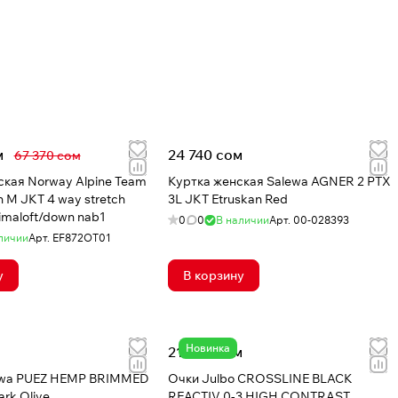
м
24 740 сом
67 370 сом
кая Norway Alpine Team
Куртка женская Salewa AGNER 2 PTX
 M JKT 4 way stretch
3L JKT Etruskan Red
rimaloft/down nab1
0
0
В наличии
Арт.
00-028393
личии
Арт.
EF872OT01
у
В корзину
Новинка
21 030 сом
ewa PUEZ HEMP BRIMMED
Очки Julbo CROSSLINE BLACK
rk Olive
REACTIV 0-3 HIGH CONTRAST