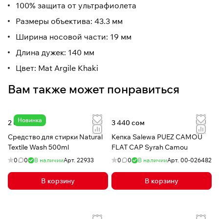
100% защита от ультрафиолета
Размеры объектива: 43.3 мм
Ширина носовой части: 19 мм
Длина дужек: 140 мм
Цвет: Mat Argile Khaki
Вам также может понравиться
Новинка
2 050 сом
3 440 сом
Средство для стирки Natural
Кепка Salewa PUEZ CAMOU
Textile Wash 500ml
FLAT CAP Syrah Camou
0
0
В наличии
Арт.
22933
0
0
В наличии
Арт.
00-026482
В корзину
В корзину