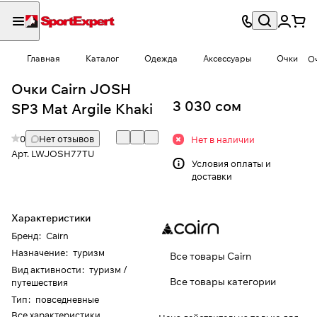
Главная
Каталог
Одежда
Аксессуары
Очки
Оч
Очки Cairn JOSH
3 030 сом
SP3 Mat Argile Khaki
0
Нет отзывов
Нет в наличии
Арт.
LWJOSH77TU
Условия
оплаты и
доставки
Характеристики
Бренд
:
Cairn
Назначение
:
туризм
Все товары Cairn
Вид активности
:
туризм /
Все товары категории
путешествия
Тип
:
повседневные
Все характеристики