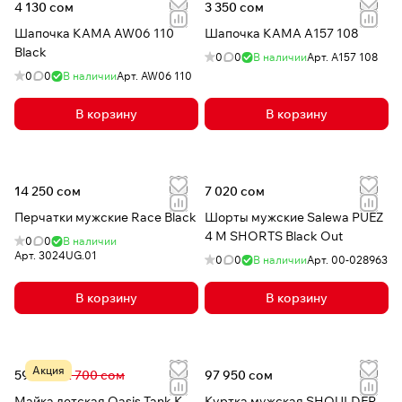
4 130 сом
3 350 сом
Шапочка КАМА AW06 110
Шапочка КАМА A157 108
Black
0
0
В наличии
Арт.
A157 108
0
0
В наличии
Арт.
AW06 110
В корзину
В корзину
14 250 сом
7 020 сом
Перчатки мужские Race Black
Шорты мужские Salewa PUEZ
4 M SHORTS Black Out
0
0
В наличии
Арт.
3024UG.01
0
0
В наличии
Арт.
00-028963
В корзину
В корзину
Акция
599 сом
2 700 сом
97 950 сом
Майка детская Oasis Tank K
Куртка мужская SHOULDER