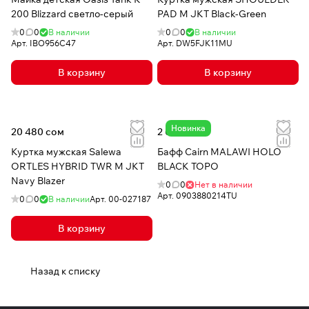
200 Blizzard светло-серый
PAD M JKT Black-Green
0
0
В наличии
0
0
В наличии
Арт.
IBO956C47
Арт.
DW5FJK11MU
В корзину
В корзину
Новинка
20 480 сом
2 030 сом
Куртка мужская Salewa
Бафф Cairn MALAWI HOLO
ORTLES HYBRID TWR M JKT
BLACK TOPO
Navy Blazer
0
0
Нет в наличии
Арт.
0903880214TU
0
0
В наличии
Арт.
00-027187
В корзину
Назад к списку