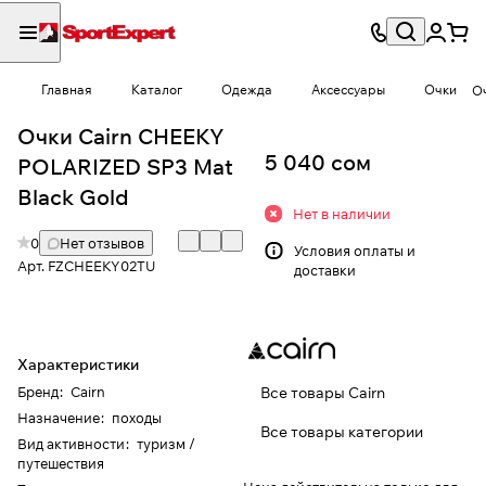
Главная
Каталог
Одежда
Аксессуары
Очки
О
Очки Cairn CHEEKY
5 040 сом
POLARIZED SP3 Mat
Black Gold
Нет в наличии
0
Нет отзывов
Условия
оплаты и
Арт.
FZCHEEKY02TU
доставки
Характеристики
Бренд
:
Cairn
Все товары Cairn
Назначение
:
походы
Все товары категории
Вид активности
:
туризм /
путешествия