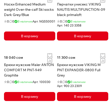
Носки Enhanced Medium
Перчатки унисекс VIKING
weight Over-the-calf Ski socks
NAUTIS MULTIFUNCTION-09
Dark Grey/Blue
black primaloft
0
0
В наличии
Арт.
NGSS0001
0
0
В наличии
Арт.
140 23 3358
В корзину
В корзину
18 040 сом
11 300 сом
Брюки мужские Maier ANTON
Брюки мужские VIKING M
COMFORT M PNT-949
PNT EXPANDER-0800 Full
Graphite
Grey
0
0
В наличии
Арт.
100030
0
0
В наличии
Арт.
900 23 2309
В корзину
В корзину