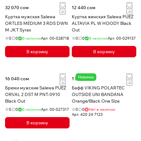
32 070 сом
12 440 сом
Куртка мужская Salewa
Куртка женская Salewa PUEZ
ORTLES MEDIUM 3 RDS DWN
ALTAVIA PL W HOODY Black
M JKT Syrax
Out
0
0
В наличии
Арт.
00-028718
0
0
В наличии
Арт.
00-029137
В корзину
В корзину
Новинка
16 040 сом
1 510 сом
Брюки мужские Salewa PUEZ
Бафф VIKING POLARTEC
ORVAL 2 DST M PNT-0910
OUTSIDE UNI BANDANA
Black Out
Orange/Black One Size
0
0
В наличии
Арт.
00-027317
0
0
Нет в наличии
Арт.
420 24 7123
В корзину