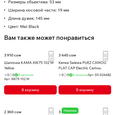
Размеры объектива: 53 мм
Ширина носовой части: 19 мм
Длина дужек: 145 мм
Цвет: Mat Black
Вам также может понравиться
3 910 сом
3 440 сом
Шапочка КАМА AW75 102 M
Кепка Salewa PUEZ CAMOU
Yellow
FLAT CAP Electric Camou
0
0
В наличии
0
0
В наличии
Арт.
00-026482
Арт.
AW75 102 M
В корзину
В корзину
Новинка
2 360 сом
3 600 сом