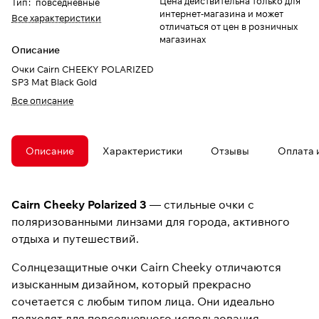
Цена действительна только для
Тип
:
повседневные
интернет-магазина и может
Все характеристики
отличаться от цен в розничных
магазинах
Описание
Очки Cairn CHEEKY POLARIZED
SP3 Mat Black Gold
Все описание
Описание
Характеристики
Отзывы
Оплата 
Cairn Cheeky Polarized 3
— стильные очки с
поляризованными линзами для города, активного
отдыха и путешествий.
Солнцезащитные очки Cairn Cheeky отличаются
изысканным дизайном, который прекрасно
сочетается с любым типом лица. Они идеально
подходят для повседневного использования