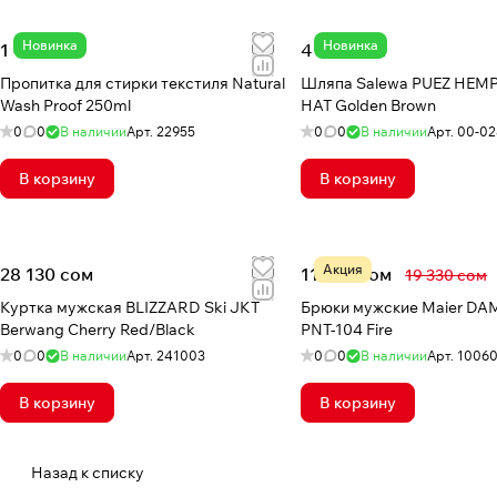
Новинка
Новинка
1 440 сом
4 540 сом
Пропитка для стирки текстиля Natural
Шляпа Salewa PUEZ HEM
Wash Proof 250ml
HAT Golden Brown
0
0
В наличии
Арт.
22955
0
0
В наличии
Арт.
00-02
В корзину
В корзину
Акция
28 130 сом
11 342 сом
19 330 сом
Куртка мужская BLIZZARD Ski JKT
Брюки мужские Maier D
Berwang Cherry Red/Black
PNT-104 Fire
0
0
В наличии
Арт.
241003
0
0
В наличии
Арт.
1006
В корзину
В корзину
Назад к списку