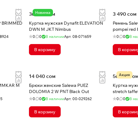
Новинка
36 270 сом
3 490 сом
P BRIMMED
Куртка мужская Dynafit ELEVATION
Ремень Sal
DWN M JKT Nimbus
pompei red 
8924
0
0
В наличии
Арт.
08-071659
0
0
В на
В корзину
В корзин
Акция
14 040 сом
56 727 со
AMMKAR M
Брюки женские Salewa PUEZ
Куртка муж
DOLOMIA 2 W PNT Black Out
stretch taf
05
0
0
В наличии
Арт.
00-029262
0
0
В на
В корзину
В корзин