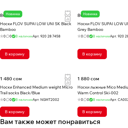
Новинка
Новинка
800 сом
800 сом
Носки FLOV SUPAI LOW UNI SK Black
Носки FLOV SUPAI LOW UN
Bamboo
Grey Bamboo
0
0
В наличии
Арт.
920 28 7458
0
0
В наличии
Арт.
920 2
В корзину
В корзину
1 480 сом
1 880 сом
Носки Enhanced Medium weight Micro
Носки лыжные Mico Medi
Trail socks Black/Blue
Warm Control Ski-002
0
0
В наличии
Арт.
NGMT2002
0
0
В наличии
Арт.
CA00
В корзину
В корзину
Вам также может понравиться