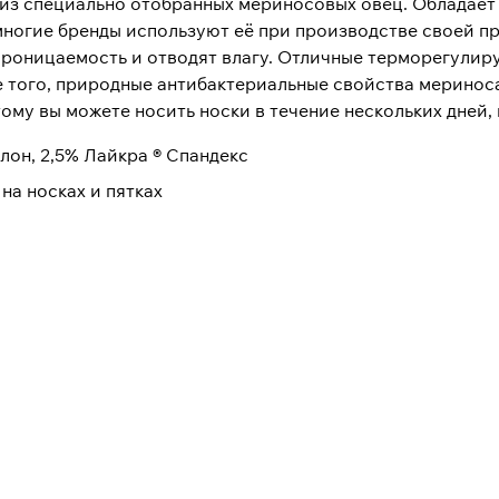
я из специально отобранных мериносовых овец. Облада
многие бренды используют её при производстве своей п
оницаемость и отводят влагу. Отличные терморегулир
е того, природные антибактериальные свойства мериноса
ому вы можете носить носки в течение нескольких дней, 
лон, 2,5% Лайкра ® Спандекс
на носках и пятках