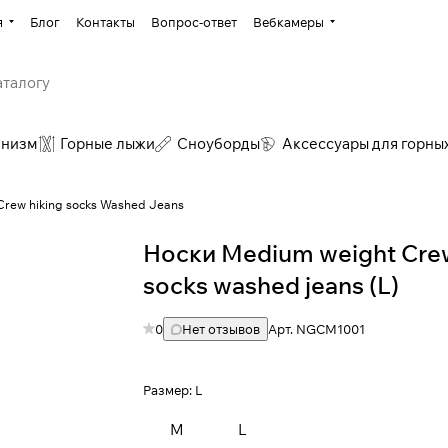
я
Блог
Контакты
Вопрос-ответ
Вебкамеры
инизм
Горные лыжи
Сноуборды
Аксессуары для горны
rew hiking socks Washed Jeans
Носки Medium weight Crew
socks washed jeans (L)
0
Нет отзывов
Арт.
NGCM1001
Размер:
L
M
L