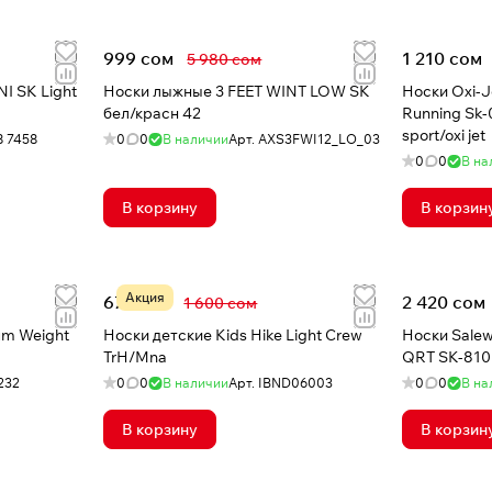
999 сом
1 210 сом
5 980 сом
I SK Light
Носки лыжные 3 FEET WINT LOW SK
Носки Oxi-J
бел/красн 42
Running Sk-0
sport/oxi jet
8 7458
0
0
В наличии
Арт.
AXS3FWI12_LO_03
0
0
В на
В корзину
В корзин
Акция
674 сом
2 420 сом
1 600 сом
um Weight
Носки детские Kids Hike Light Crew
Носки Sale
TrH/Mna
QRT SK-8101
232
0
0
В наличии
Арт.
IBND06003
0
0
В на
В корзину
В корзин