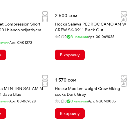
2 600 сом
et Compression Short
Носки Salewa PEDROC CAMO AM W
01 bianco oxijet/lycra
CREW SK-0911 Black Out
0
0
В наличии
Арт.
00-069038
личии
Арт.
CA01272
у
В корзину
1 570 сом
wa MTN TRN SAL AM M
Носки Medium weight Crew hiking
 Java Blue
socks Dark Gray
личии
Арт.
00-069028
0
0
В наличии
Арт.
NGCM0005
у
В корзину