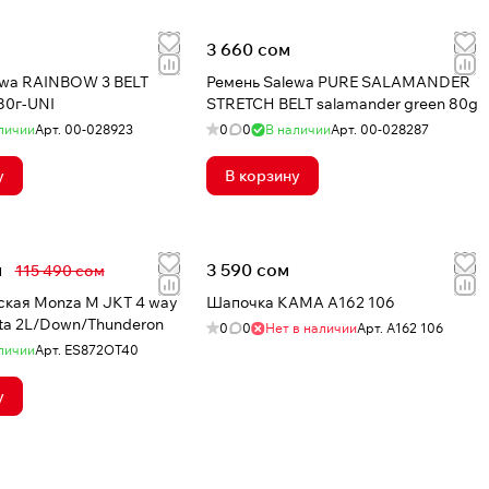
3 660 сом
ewa RAINBOW 3 BELT
Ремень Salewa PURE SALAMANDER
80г-UNI
STRETCH BELT salamander green 80g
личии
Арт.
00-028923
0
0
В наличии
Арт.
00-028287
у
В корзину
м
3 590 сом
115 490 сом
ская Monza M JKT 4 way
Шапочка КАМА A162 106
feta 2L/Down/Thunderon
0
0
Нет в наличии
Арт.
A162 106
личии
Арт.
ES872OT40
у