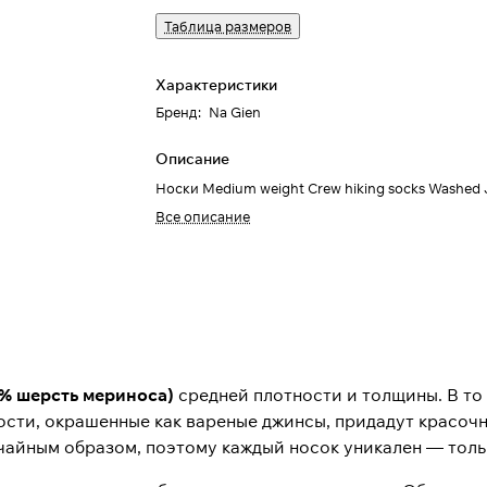
Таблица размеров
Характеристики
Бренд
:
Na Gien
Описание
Носки Medium weight Crew hiking socks Washed 
Все описание
1% шерсть мериноса)
средней плотности и толщины. В то
ости, окрашенные как вареные джинсы, придадут красочн
чайным образом, поэтому каждый носок уникален — тольк