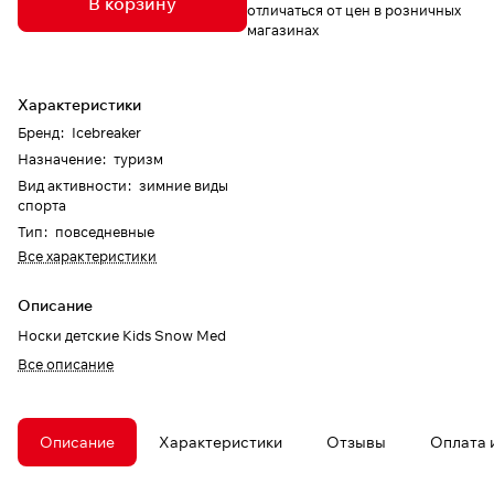
В корзину
отличаться от цен в розничных
магазинах
Характеристики
Бренд
:
Icebreaker
Назначение
:
туризм
Вид активности
:
зимние виды
спорта
Тип
:
повседневные
Все характеристики
Описание
Носки детские Kids Snow Med
Все описание
Описание
Характеристики
Отзывы
Оплата 