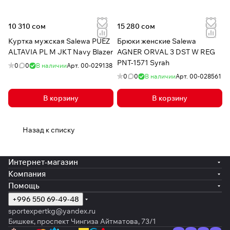
10 310 сом
15 280 сом
Куртка мужская Salewa PUEZ
Брюки женские Salewa
ALTAVIA PL M JKT Navy Blazer
AGNER ORVAL 3 DST W REG
PNT-1571 Syrah
0
0
В наличии
Арт.
00-029138
0
0
В наличии
Арт.
00-028561
В корзину
В корзину
Назад к списку
Интернет-магазин
Компания
Помощь
+996 550 69-49-48
sportexpertkg@yandex.ru
Бишкек, проспект Чингиза Айтматова, 73/1