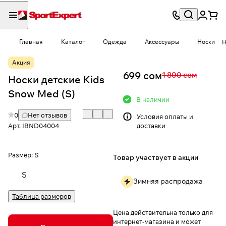
Главная
Каталог
Одежда
Аксессуары
Носки
Н
Акция
699 сом
1 800 сом
Носки детские Kids
Snow Med (S)
В наличии
0
Нет отзывов
Условия
оплаты и
Арт.
IBND04004
доставки
Размер:
S
Товар участвует в акции
S
Зимняя распродажа
Таблица размеров
Цена действительна только для
интернет-магазина и может