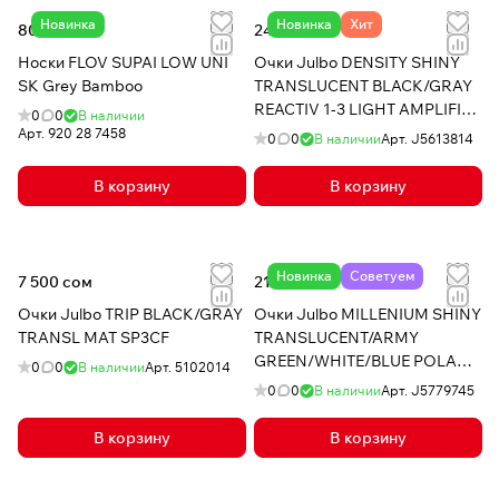
Новинка
Новинка
Хит
800 сом
24 450 сом
Носки FLOV SUPAI LOW UNI
Очки Julbo DENSITY SHINY
SK Grey Bamboo
TRANSLUCENT BLACK/GRAY
REACTIV 1-3 LIGHT AMPLIFIER
0
0
В наличии
GOLD PINK
Арт.
920 28 7458
0
0
В наличии
Арт.
J5613814
В корзину
В корзину
Новинка
Советуем
7 500 сом
21 600 сом
Очки Julbo TRIP BLACK/GRAY
Очки Julbo MILLENIUM SHINY
TRANSL MAT SP3CF
TRANSLUCENT/ARMY
GREEN/WHITE/BLUE POLAR 3
0
0
В наличии
Арт.
5102014
HD
0
0
В наличии
Арт.
J5779745
В корзину
В корзину