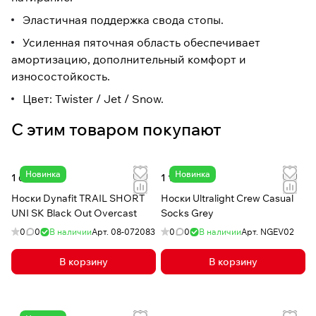
Эластичная поддержка свода стопы.
Усиленная пяточная область обеспечивает
амортизацию, дополнительный комфорт и
износостойкость.
Цвет: Twister / Jet / Snow.
С этим товаром покупают
Новинка
Новинка
1 620 сом
1 140 сом
Носки Dynafit TRAIL SHORT
Носки Ultralight Crew Casual
UNI SK Black Out Overcast
Socks Grey
0
0
В наличии
Арт.
08-072083
0
0
В наличии
Арт.
NGEV02
В корзину
В корзину