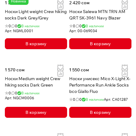
Новинка
1 310 сом
2 420 сом
Носки Light weight Crew hiking
Носки Salewa MTN TRN AM
socks Dark Grey/Grey
QRT SK-3961 Navy Blazer
0
0
В наличии
0
0
В наличии
Арт.
NGML0001
Арт.
00-069034
В корзину
В корзину
1 570 сом
1 550 сом
Носки Medium weight Crew
Носки унисекс Mico X-Light X-
hiking socks Dark Green
Performance Run Ankle Socks
bco Giallo Fluo
0
0
В наличии
Арт.
NGCM0006
0
0
В наличии
Арт.
CA01287
В корзину
В корзину