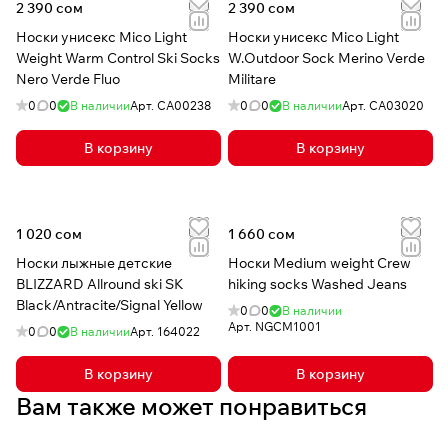
2 390 сом
2 390 сом
Носки унисекс Mico Light
Носки унисекс Mico Light
Weight Warm Control Ski Socks
W.Outdoor Sock Merino Verde
Nero Verde Fluo
Militare
0
0
В наличии
Арт.
CA00238
0
0
В наличии
Арт.
CA03020
В корзину
В корзину
1 020 сом
1 660 сом
Носки лыжные детские
Носки Medium weight Crew
BLIZZARD Allround ski SK
hiking socks Washed Jeans
Black/Antracite/Signal Yellow
0
0
В наличии
Арт.
NGCM1001
0
0
В наличии
Арт.
164022
В корзину
В корзину
Вам также может понравиться