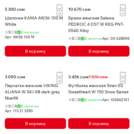
5 300 сом
10 670 сом
Шапочка КАМА AW36 100 M
Брюки женские Salewa
White
PEDROC 4 DST W REG PNT-
0540 Alloy
0
0
В наличии
Арт.
AW36 100 M
0
0
В наличии
Арт.
00-028594
В корзину
В корзину
3 090 сом
3 456 сом
7 510 сом
Перчатки женские VIKING
Футболка женская Siren SS
ALIANA W SKI-08 dark grey
Sweetheart W 150 Snow Белая
fiberfill
0
0
В наличии
Арт.
103062101
0
0
В наличии
Арт.
113 21 3390
В корзину
В корзину