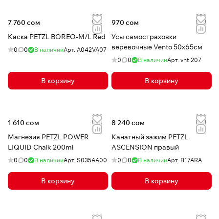
7 760 сом
970 сом
Каска PETZL BOREO-M/L Red
Усы самостраховки
веревочные Vento 50х65см
0
0
В наличии
Арт.
A042VA07
0
0
В наличии
Арт.
vnt 207
В корзину
В корзину
1 610 сом
8 240 сом
Магнезия PETZL POWER
Канатный зажим PETZL
LIQUID Chalk 200ml
ASCENSION правый
0
0
В наличии
Арт.
S035AA00
0
0
В наличии
Арт.
B17ARA
В корзину
В корзину