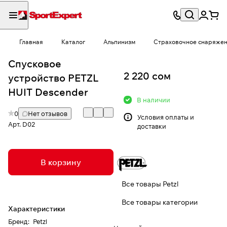
Главная
Каталог
Альпинизм
Страховочное снаряже
Спусковое
2 220 сом
устройство PETZL
HUIT Descender
В наличии
0
Нет отзывов
Условия
оплаты и
Арт.
D02
доставки
В корзину
Все товары Petzl
Все товары категории
Характеристики
Бренд
:
Petzl