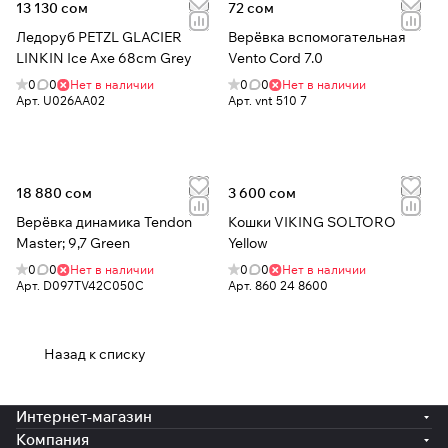
13 130 сом
72 сом
Ледоруб PETZL GLACIER
Верёвка вспомогательная
LINKIN Ice Axe 68cm Grey
Vento Cord 7.0
0
0
Нет в наличии
0
0
Нет в наличии
Арт.
U026AA02
Арт.
vnt 510 7
18 880 сом
3 600 сом
Верёвка динамика Tendon
Кошки VIKING SOLTORO
Master; 9,7 Green
Yellow
0
0
Нет в наличии
0
0
Нет в наличии
Арт.
D097TV42C050C
Арт.
860 24 8600
Назад к списку
Интернет-магазин
Компания