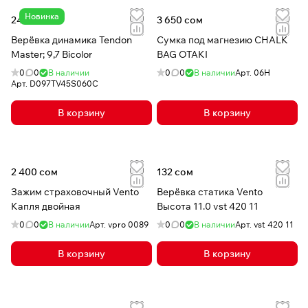
Новинка
24 810 сом
3 650 сом
Верёвка динамика Tendon
Сумка под магнезию CHALK
Master; 9,7 Bicolor
BAG OTAKI
0
0
В наличии
0
0
В наличии
Арт.
06H
Арт.
D097TV45S060C
В корзину
В корзину
2 400 сом
132 сом
Зажим страховочный Vento
Верёвка статика Vento
Капля двойная
Высота 11.0 vst 420 11
0
0
В наличии
Арт.
vpro 0089
0
0
В наличии
Арт.
vst 420 11
В корзину
В корзину