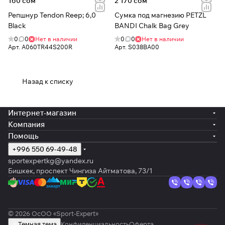
160 сом
2 170 сом
Репшнур Tendon Reep; 6,0
Сумка под магнезию PETZL
Black
BANDI Chalk Bag Grey
0
0
Нет в наличии
0
0
Нет в наличии
Арт.
A060TR44S200R
Арт.
S038BA00
Назад к списку
Интернет-магазин
Компания
Помощь
+996 550 69-49-48
sportexpertkg@yandex.ru
Бишкек, проспект Чингиза Айтматова, 73/1
© 2026 ОсОО «Sport-Expert»
Темная тема
Конфиденциальность
Оферта