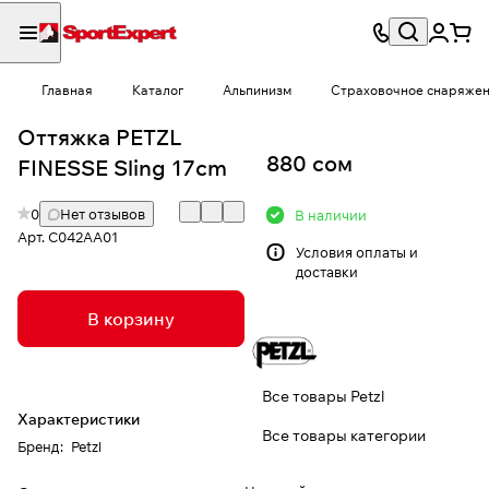
Главная
Каталог
Альпинизм
Страховочное снаряже
Оттяжка PETZL
880 сом
FINESSE Sling 17cm
0
Нет отзывов
В наличии
Арт.
C042AA01
Условия
оплаты и
доставки
В корзину
Все товары Petzl
Характеристики
Все товары категории
Бренд
:
Petzl