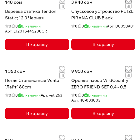
148 сом
3 940 сом
Верёвка статика Tendon
Спусковое устройство PETZL
Static; 12,0 Черная
PIRANA CLUB Black
0
0
В наличии
0
0
В наличии
Арт.
D005BA01
Арт.
L120TS44S200CR
В корзину
В корзину
1 360 сом
9 950 сом
Петля Станционная Vento
Френды набор WildCountry
"Лайт" 80cm
ZERO FRIEND SET 0,4 - 0,5
0
0
В наличии
Арт.
vnt 263
0
0
В наличии
Арт.
40-003003
В корзину
В корзину