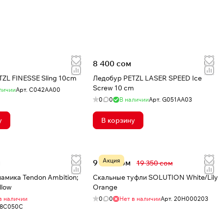
8 400 сом
ZL FINESSE Sling 10cm
Ледобур PETZL LASER SPEED Ice
Screw 10 cm
личии
Арт.
C042AA00
0
0
В наличии
Арт.
G051AA03
у
В корзину
Акция
м
9 209 сом
19 350 сом
амика Tendon Ambition;
Скальные туфли SOLUTION White/Lily
llow
Orange
в наличии
0
0
Нет в наличии
Арт.
20H000203
8C050C