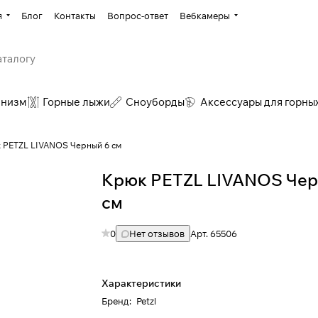
я
Блог
Контакты
Вопрос-ответ
Вебкамеры
инизм
Горные лыжи
Сноуборды
Аксессуары для горны
 PETZL LIVANOS Черный 6 см
Крюк PETZL LIVANOS Чер
см
0
Нет отзывов
Арт.
65506
Характеристики
Бренд
:
Petzl