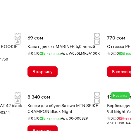
69 сом
770 сом
R ROOKIE
Канат для яхт MARINER 5,0 Белый
Оттяжка PET
0
0
В наличии
Арт.
W050LMR5A100R
0
0
В на
1750
В корзину
В корзин
Новинка
8 340 сом
17 370 со
AT 42 black
Кошки для обуви Salewa MTN SPIKE
Верёвка дин
CRAMPON Black Night
9,8 Bright Ye
03,1.1
0
0
В наличии
Арт.
00-000829
0
0
Нет 
Арт.
D098TR4
В корзину