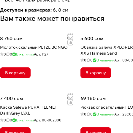
Доступен в размерах:
6, 8 см
Вам также может понравиться
8 750 сом
5 600 сом
Молоток скальный PETZL BONGO
Обвязка Salewa XPLORE
XXS Harness Sand
0
0
В наличии
Арт.
P27
0
0
В наличии
Арт.
00-00
В корзину
В корзину
7 400 сом
69 160 сом
Каска Salewa PURA HELMET
Рюкзак спасательный FLO
Dark\Grey L\XL
0
0
В наличии
Арт.
23C00
0
0
В наличии
Арт.
00-002300
В корзину
В корзину