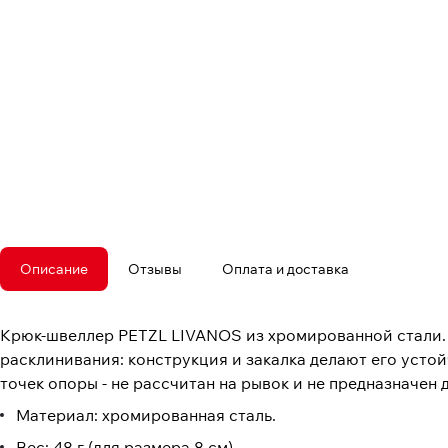
Описание
Отзывы
Оплата и доставка
Крюк-швеллер PETZL LIVANOS из хромированной стали. С
расклинивания: конструкция и закалка делают его усто
точек опоры - не рассчитан на рывок и не предназначен 
Материал: хромированная сталь.
Вес: 48 г (для размера 8 см).