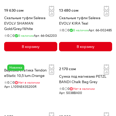
19 630 сом
13 480 сом
Скальные туфли Salewa
Скальные туфли Salewa
EVOLV SHAMAN
EVOLV KIRA Teal
Gold/Grey/White
0
0
В наличии
Арт.
66-002485
0
0
В наличии
Арт.
66-062203
В корзину
В корзину
Новинка
2 170 сом
Верёвка статика Tendon
eStatic 10,5 lum.Orange
Сумка под магнезию PETZL
BANDI Chalk Bag Grey
0
0
Нет в наличии
Арт.
L105NE43S200R
0
0
Нет в наличии
Арт.
S038BA00