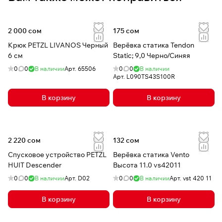
2 000 сом
175 сом
Крюк PETZL LIVANOS Черный
Верёвка статика Tendon
6 см
Static; 9,0 Черно/Синяя
0
0
В наличии
Арт.
65506
0
0
В наличии
Арт.
L090TS43S100R
В корзину
В корзину
2 220 сом
132 сом
Спусковое устройство PETZL
Верёвка статика Vento
HUIT Descender
Высота 11.0 vs42011
0
0
В наличии
Арт.
D02
0
0
В наличии
Арт.
vst 420 11
В корзину
В корзину