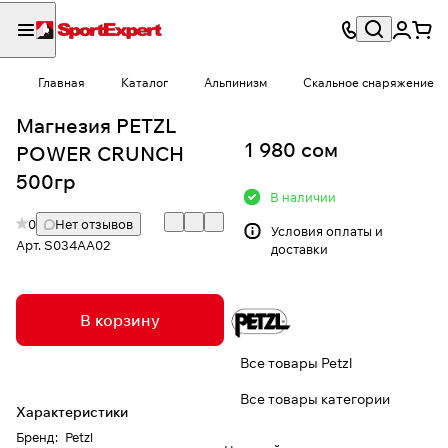
Главная
Каталог
Альпинизм
Скальное снаряжение
Магнезия PETZL
1 980 сом
POWER CRUNCH
500гр
В наличии
0
Нет отзывов
Условия
оплаты и
Арт.
S034AA02
доставки
В корзину
Все товары Petzl
Все товары категории
Характеристики
Бренд
:
Petzl