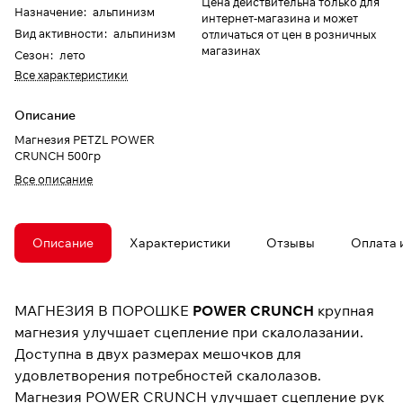
Цена действительна только для
Назначение
:
альпинизм
интернет-магазина и может
Вид активности
:
альпинизм
отличаться от цен в розничных
магазинах
Сезон
:
лето
Все характеристики
Описание
Магнезия PETZL POWER
CRUNCH 500гр
Все описание
Описание
Характеристики
Отзывы
Оплата 
МАГНЕЗИЯ В ПОРОШКЕ
POWER CRUNCH
крупная
магнезия улучшает сцепление при скалолазании.
Доступна в двух размерах мешочков для
удовлетворения потребностей скалолазов.
Магнезия POWER CRUNCH улучшает сцепление рук