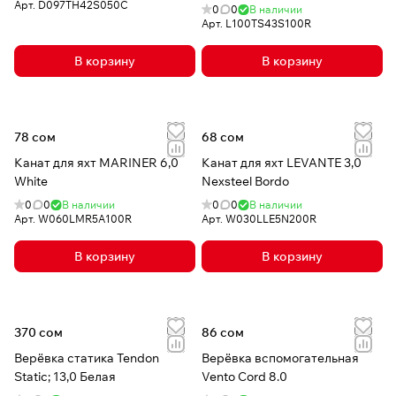
Арт.
D097TH42S050C
0
0
В наличии
Арт.
L100TS43S100R
В корзину
В корзину
78 сом
68 сом
Канат для яхт MARINER 6,0
Канат для яхт LEVANTE 3,0
White
Nexsteel Bordo
0
0
В наличии
0
0
В наличии
Арт.
W060LMR5A100R
Арт.
W030LLE5N200R
В корзину
В корзину
370 сом
86 сом
Верёвка статика Tendon
Верёвка вспомогательная
Static; 13,0 Белая
Vento Cord 8.0