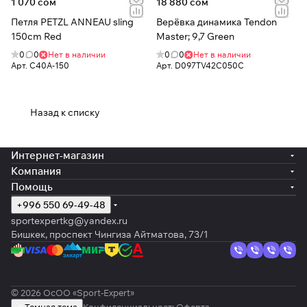
1 070 сом
18 880 сом
Петля PETZL ANNEAU sling
Верёвка динамика Tendon
150cm Red
Master; 9,7 Green
0
0
Нет в наличии
0
0
Нет в наличии
Арт.
C40A-150
Арт.
D097TV42C050C
Назад к списку
Интернет-магазин
Компания
Помощь
+996 550 69-49-48
sportexpertkg@yandex.ru
Бишкек, проспект Чингиза Айтматова, 73/1
© 2026 ОсОО «Sport-Expert»