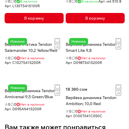
0
0
В наличии
0
0
В наличии
Арт.
vnt 510 8
Арт.
L130TS41S100R
В корзину
В корзину
Новинка
Новинка
Верёвка статика Tendon
Верёвка динамика Tendon
Salamander 10,2 Yellow/Red
Smart Lite 9,8
0
0
Нет в наличии
0
0
Нет в наличии
Арт.
C102TS41S200R
Арт.
D098TS41S200R
Новинка
18 380 сом
Верёвка динамика Tendon
Anniversal 9,5 Green/Blue
Верёвка динамика Tendon
Ambition; 10,0 Red
0
0
Нет в наличии
Арт.
D095AN41S200R
0
0
Нет в наличии
Арт.
D100TA41C050C
Вам также может понравиться