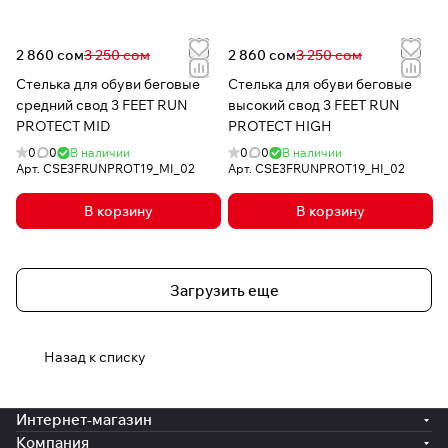
2 860 сом
3 250 сом
2 860 сом
3 250 сом
Стелька для обуви беговые
Стелька для обуви беговые
средний свод 3 FEET RUN
высокий свод 3 FEET RUN
PROTECT MID
PROTECT HIGH
0
0
В наличии
0
0
В наличии
Арт.
CSE3FRUNPROT19_MI_02
Арт.
CSE3FRUNPROT19_HI_02
В корзину
В корзину
Загрузить еще
Назад к списку
Интернет-магазин
Компания