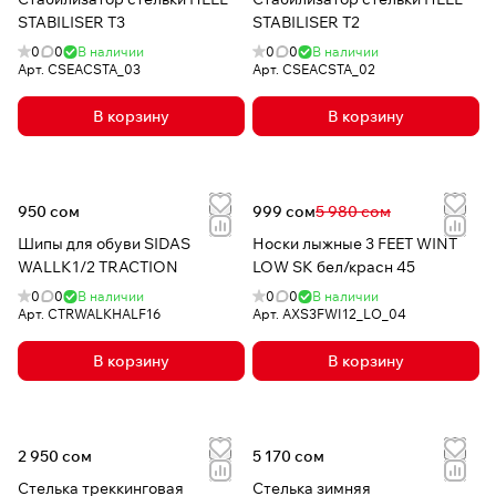
например, горнолыжный спорт, бег, велоспорт.
STABILISER T3
STABILISER T2
Спортивные стельки могут существенно изменить
0
0
В наличии
0
0
В наличии
понимание комфорта и сделать тренировки более
Арт.
CSEACSTA_03
Арт.
CSEACSTA_02
безопасными.
В корзину
В корзину
950 сом
999 сом
5 980 сом
Шипы для обуви SIDAS
Носки лыжные 3 FEET WINT
WALLK1/2 TRACTION
LOW SK бел/красн 45
0
0
В наличии
0
0
В наличии
Арт.
CTRWALKHALF16
Арт.
AXS3FWI12_LO_04
В корзину
В корзину
2 950 сом
5 170 сом
Стелька треккинговая
Стелька зимняя