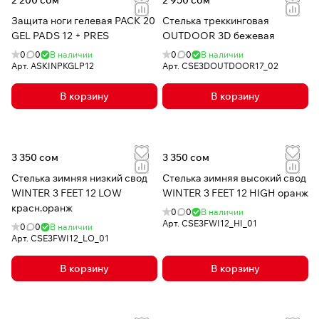
2 200 сом
2 950 сом
Защита ноги гелевая PACK 20
Стелька треккинговая
GEL PADS 12 + PRES
OUTDOOR 3D бежевая
0
0
В наличии
0
0
В наличии
Арт.
ASKINPKGLP12
Арт.
CSE3DOUTDOOR17_02
В корзину
В корзину
3 350 сом
3 350 сом
Стелька зимняя низкий свод
Стелька зимняя высокий свод
WINTER 3 FEET 12 LOW
WINTER 3 FEET 12 HIGH оранж
красн.оранж
0
0
В наличии
Арт.
CSE3FWI12_HI_01
0
0
В наличии
Арт.
CSE3FWI12_LO_01
В корзину
В корзину