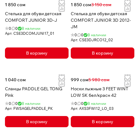
1 850 сом
1 850 сом
3 150 сом
Стелька для обуви детская
Стелька для обуви детская
COMFORT JUNIOR 3D-J
COMFORT JUNIOR 3D 2012-
JM
0
0
В наличии
Арт.
CSE3DCOMJUNI17_01
0
0
В наличии
Арт.
CSE3DJRCO12_02
В корзину
В корзину
1 040 сом
999 сом
5 980 сом
Сланцы PADDLE GEL TONG
Носки лыжные 3 FEET WINT
Pink
LOW SK бел/красн 42
0
0
В наличии
0
0
В наличии
Арт.
FWSAGELPADDLE_PK
Арт.
AXS3FWI12_LO_03
В корзину
В корзину