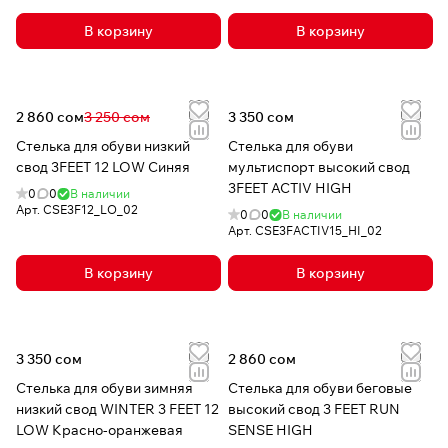
В корзину
В корзину
2 860 сом
3 250 сом
3 350 сом
Стелька для обуви низкий
Стелька для обуви
свод 3FEET 12 LOW Синяя
мультиспорт высокий свод
3FEET ACTIV HIGH
0
0
В наличии
Арт.
CSE3F12_LO_02
0
0
В наличии
Арт.
CSE3FACTIV15_HI_02
В корзину
В корзину
3 350 сом
2 860 сом
Стелька для обуви зимняя
Стелька для обуви беговые
низкий свод WINTER 3 FEET 12
высокий свод 3 FEET RUN
LOW Красно-оранжевая
SENSE HIGH