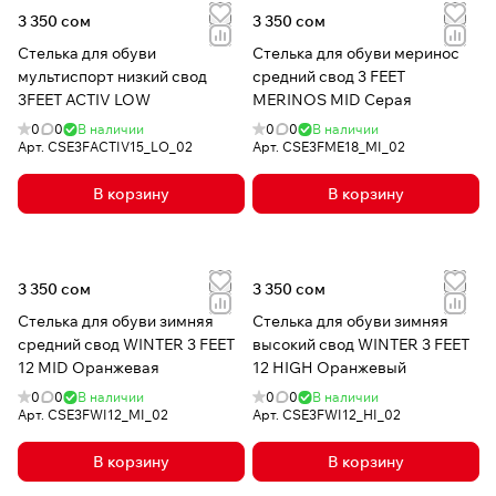
3 350 сом
3 350 сом
Стелька для обуви
Стелька для обуви меринос
мультиспорт низкий свод
средний свод 3 FEET
3FEET ACTIV LOW
MERINOS MID Серая
0
0
В наличии
0
0
В наличии
Арт.
CSE3FACTIV15_LO_02
Арт.
CSE3FME18_MI_02
В корзину
В корзину
3 350 сом
3 350 сом
Стелька для обуви зимняя
Стелька для обуви зимняя
средний свод WINTER 3 FEET
высокий свод WINTER 3 FEET
12 MID Оранжевая
12 HIGH Оранжевый
0
0
В наличии
0
0
В наличии
Арт.
CSE3FWI12_MI_02
Арт.
CSE3FWI12_HI_02
В корзину
В корзину