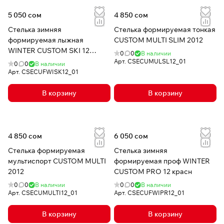
5 050 сом
4 850 сом
Стелька зимняя
Стелька формируемая тонкая
формируемая лыжная
CUSTOM MULTI SLIM 2012
WINTER CUSTOM SKI 12
0
0
В наличии
красн
Арт.
CSECUMULSL12_01
0
0
В наличии
Арт.
CSECUFWISK12_01
В корзину
В корзину
4 850 сом
6 050 сом
Стелька формируемая
Стелька зимняя
мультиспорт CUSTOM MULTI
формируемая проф WINTER
2012
CUSTOM PRO 12 красн
0
0
В наличии
0
0
В наличии
Арт.
CSECUMULTI12_01
Арт.
CSECUFWIPR12_01
В корзину
В корзину