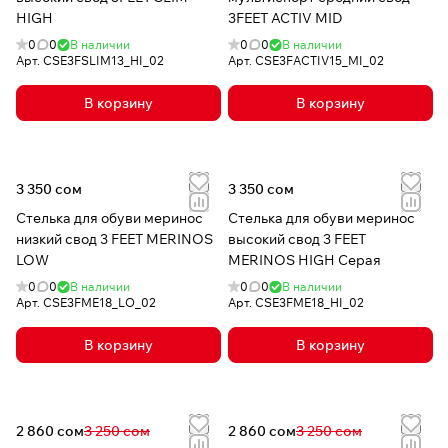
HIGH
3FEET ACTIV MID
0
0
В наличии
0
0
В наличии
Арт.
CSE3FSLIM13_HI_02
Арт.
CSE3FACTIV15_MI_02
В корзину
В корзину
3 350 сом
3 350 сом
Стелька для обуви меринос
Стелька для обуви меринос
низкий свод 3 FEET MERINOS
высокий свод 3 FEET
LOW
MERINOS HIGH Серая
0
0
В наличии
0
0
В наличии
Арт.
CSE3FME18_LO_02
Арт.
CSE3FME18_HI_02
В корзину
В корзину
2 860 сом
3 250 сом
2 860 сом
3 250 сом