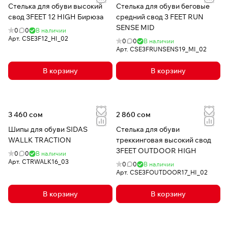
Стелька для обуви высокий
Стелька для обуви беговые
свод 3FEET 12 HIGH Бирюза
средний свод 3 FEET RUN
SENSE MID
0
0
В наличии
Арт.
CSE3F12_HI_02
0
0
В наличии
Арт.
CSE3FRUNSENS19_MI_02
В корзину
В корзину
3 460 сом
2 860 сом
Шипы для обуви SIDAS
Стелька для обуви
WALLK TRACTION
треккинговая высокий свод
3FEET OUTDOOR HIGH
0
0
В наличии
Арт.
CTRWALK16_03
0
0
В наличии
Арт.
CSE3FOUTDOOR17_HI_02
В корзину
В корзину