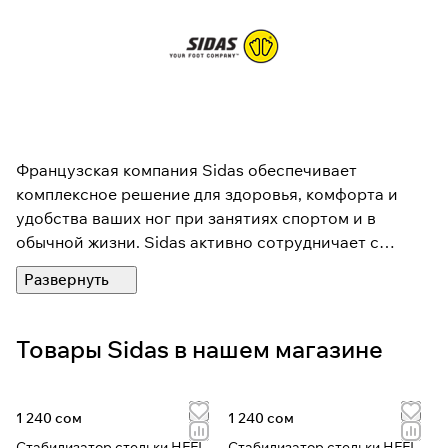
Французская компания Sidas обеспечивает
комплексное решение для здоровья, комфорта и
удобства ваших ног при занятиях спортом и в
обычной жизни. Sidas активно сотрудничает с
министерством здравоохранения Франции,
участвуя также в профилактике и раннем выявлении
проблем в области ортопедии. Наиболее известная
продукция Sidas — стельки. Компания предлагает
Товары Sidas в нашем магазине
базовые модели и индивидуальные, формуемые на
специальном оборудовании. В отличии от обычных
ортопедических, стельки Sidas разработаны с
1 240 сом
1 240 сом
ориентацией на конкретные виды активности,
Стабилизатор стельки HEEL
Стабилизатор стельки HEEL