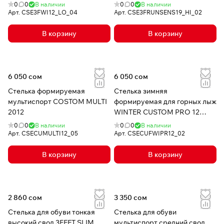
0
0
В наличии
0
0
В наличии
Арт.
CSE3FWI12_LO_04
Арт.
CSE3FRUNSENS19_HI_02
В корзину
В корзину
6 050 сом
6 050 сом
Стелька формируемая
Стелька зимняя
мультиспорт COSTOM MULTI
формируемая для горных лыж
2012
WINTER CUSTOM PRO 12
Красная
0
0
В наличии
0
0
В наличии
Арт.
CSECUMULTI12_05
Арт.
CSECUFWIPR12_02
В корзину
В корзину
2 860 сом
3 350 сом
Стелька для обуви тонкая
Стелька для обуви
высокий свод 3FEET SLIM
мультиспорт средний свод