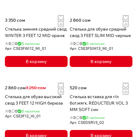
3 350 сом
2 860 сом
Стелька зимняя средний свод
Стелька для обуви средний
WINTER 3 FEET 12 MID оранж
свод 3 FEET SLIM MID черные
0
0
В наличии
0
0
В наличии
Арт.
CSE3FWI12_MI_01
Арт.
CSE3FSIM13_MI_01
В корзину
В корзину
2 860 сом
3 250 сом
520 сом
Стелька для обуви высокий
Стелька вставка для г/л
свод 3 FEET 12 HIGH бирюза
бот.мягк. REDUCTEUR VOL 3
MM SOFT син
0
0
В наличии
Арт.
CSE3F12_HI_01
0
0
В наличии
Арт.
CSEDSRV3_02
В корзину
В корзину