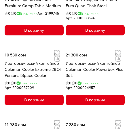
всех уголков света.
Furniture Camp Table Medium
Furn Quad Chair Steel
0
0
В наличии
Арт.
2199745
0
0
В наличии
Арт.
2000038574
В корзину
В корзину
10 530 сом
21 300 сом
Изотермический контейнер
Изотермический контейнер
Coleman Cooler Extreme 28QT
Coleman Cooler Powerbox Plus
Personal Space Cooler
36L
0
0
В наличии
0
0
В наличии
Арт.
2000037209
Арт.
2000024957
В корзину
В корзину
11 980 сом
7 280 сом