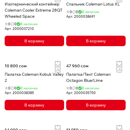
Изотермический контейнер
Спальник Coleman Lotus XL
Coleman Cooler Extreme 28QT
0
0
В наличии
Wheeled Space
Арт.
2000038691
0
0
В наличии
Арт.
2000037210
В корзину
В корзину
10 800 сом
47 960 сом
Палатка Coleman Kobuk Valley
Палатка/Тент Coleman
2
Octagon Blue/Lime
0
0
В наличии
0
0
В наличии
Арт.
2000038385
Арт.
2000035750
В корзину
В корзину