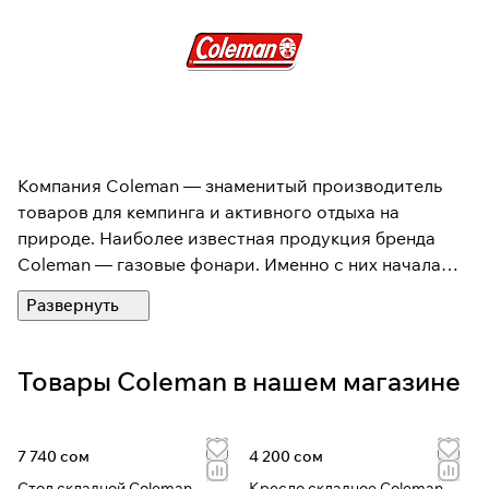
Компания Coleman — знаменитый производитель
товаров для кемпинга и активного отдыха на
природе. Наиболее известная продукция бренда
Coleman — газовые фонари. Именно с них начала
свое развитие компания в начале 20 века.
Настольные ламы Coleman были незаменимыми в
сельских домах Америки. Фонари Coleman продлили
рабочий день фермеров и работяг, заменяя собой
Товары Coleman в нашем магазине
сотни свечей. Сегодня ассортимент Coleman
существенно расширился, компания создаёт свою
продукцию, а продукция создается на основе
7 740 сом
4 200 сом
знаний и опыта, полученных путешественниками со
Стол складной Coleman
Кресло складное Coleman