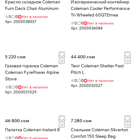
Кресло складное Coleman
Изотермический контейнер
Furn Deck Chair Aluminum
Coleman Cooler Performance
Tri Wheeled 60QTEmea
0
0
Нет в наличии
Арт.
2000038337
0
0
Нет в наличии
Арт.
2000036084
5 220 сом
44 400 сом
Газовая горелка Coleman
Тент Coleman Shelter Fast
Coleman FyrePower Alpine
Pitch L
Stove
0
0
Нет в наличии
Арт.
2000032027
0
0
Нет в наличии
Арт.
2000031029
46 800 сом
7 280 сом
Палатка Coleman Instant 8
Спальник Coleman Silverton
Comfot 150 Sleep Bag
0
0
Нет в наличии