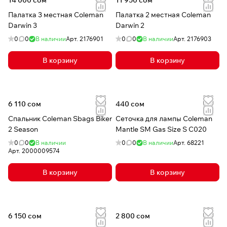
14 000 сом
11 950 сом
Палатка 3 местная Coleman
Палатка 2 местная Coleman
Darwin 3
Darwin 2
0
0
В наличии
Арт.
2176901
0
0
В наличии
Арт.
2176903
В корзину
В корзину
6 110 сом
440 сом
Спальник Coleman Sbags Biker
Сеточка для лампы Coleman
2 Season
Mantle SM Gas Size S C020
0
0
В наличии
0
0
В наличии
Арт.
68221
Арт.
2000009574
В корзину
В корзину
6 150 сом
2 800 сом