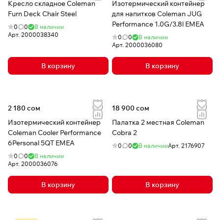
Кресло складное Coleman
Изотермический контейнер
Furn Deck Chair Steel
для напитков Coleman JUG
Performance 1.0G/3.8l EMEA
0
0
В наличии
Арт.
2000038340
0
0
В наличии
Арт.
2000036080
В корзину
В корзину
2 180 сом
18 900 сом
Изотермический контейнер
Палатка 2 местная Coleman
Coleman Cooler Performance
Cobra 2
6Personal 5QT EMEA
0
0
В наличии
Арт.
2176907
0
0
В наличии
Арт.
2000036076
В корзину
В корзину