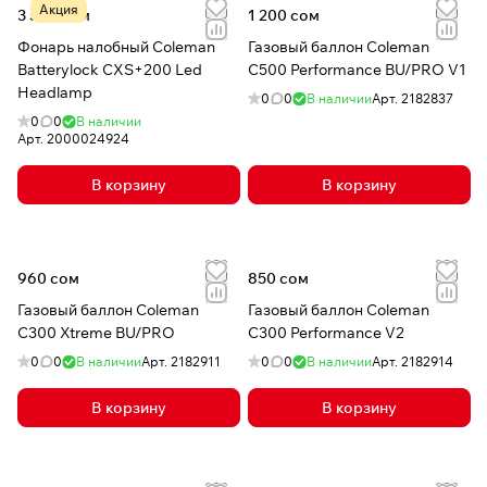
Акция
3 500 сом
1 200 сом
Фонарь налобный Coleman
Газовый баллон Coleman
Batterylock CXS+200 Led
C500 Performance BU/PRO V1
Headlamp
0
0
В наличии
Арт.
2182837
0
0
В наличии
Арт.
2000024924
В корзину
В корзину
960 сом
850 сом
Газовый баллон Coleman
Газовый баллон Coleman
C300 Xtreme BU/PRO
C300 Performance V2
0
0
В наличии
Арт.
2182911
0
0
В наличии
Арт.
2182914
В корзину
В корзину