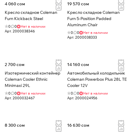
4 060 сом
19 570 сом
Кресло складное Coleman
Кресло складное Coleman
Furn Kickback Steel
Furn 5-Position Padded
Aluminum Chair
0
0
Нет в наличии
Арт.
2000038346
0
0
Нет в наличии
Арт.
2000038333
2 700 сом
14 160 сом
Изотермический контейнер
Автомобильный холодильник
Coleman Cooler Ethnic
Coleman Powerbox Plus 28L TE
Minimaxi 29L
Cooler 12V
0
0
Нет в наличии
0
0
Нет в наличии
Арт.
2000032467
Арт.
2000024956
8 300 сом
16 630 сом