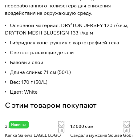
переработанного полиэстера для снижения
воздействия на окружающую среду.
Основной материал: DRY’TON JERSEY 120 г/кв.м,
DRY’TON MESH BLUESIGN 133 г/кв.м
Гибридная конструкция с картографией тела
Светоотражающие детали
Базовый слой
Длина спины: 71 см (50/L)
Вес: 170 г (50/L)
Цвет: White
С этим товаром покупают
Новинка
3 530 сом
12 000 сом
Кепка Salewa EAGLE LOGO
Сандали мужские Sourse Gobi