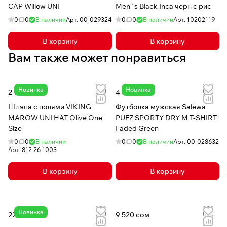
CAP Willow UNI
Men`s Black Inca черн с рис
0
0
В наличии
Арт.
00-029324
0
0
В наличии
Арт.
10202119
В корзину
В корзину
Вам также может понравиться
Новинка
Новинка
2 980 сом
4 030 сом
Шляпа с полями VIKING
Футболка мужская Salewa
MAROW UNI HAT Olive One
PUEZ SPORTY DRY M T-SHIRT
Size
Faded Green
0
0
В наличии
0
0
В наличии
Арт.
00-028632
Арт.
812 26 1003
В корзину
В корзину
Новинка
22 740 сом
9 520 сом