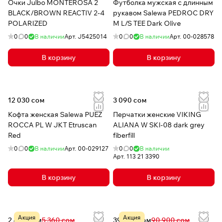
Очки Julbo MONTEROSA 2
Футболка мужская с длинным
BLACK/BROWN REACTIV 2-4
рукавом Salewa PEDROC DRY
POLARIZED
M L/S TEE Dark Olive
0
0
В наличии
Арт.
J5425014
0
0
В наличии
Арт.
00-028578
В корзину
В корзину
12 030 сом
3 090 сом
Кофта женская Salewa PUEZ
Перчатки женские VIKING
ROCCA PL W JKT Etruscan
ALIANA W SKI-08 dark grey
Red
fiberfill
0
0
В наличии
Арт.
00-029127
0
0
В наличии
Арт.
113 21 3390
В корзину
В корзину
Акция
Акция
2 468 сом
5 360 сом
39 999 сом
90 900 сом