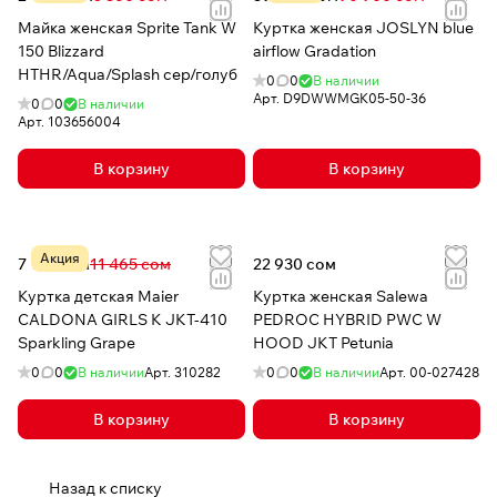
Майка женская Sprite Tank W
Куртка женская JOSLYN blue
150 Blizzard
airflow Gradation
HTHR/Aqua/Splash сер/голуб
0
0
В наличии
Арт.
D9DWWMGK05-50-36
0
0
В наличии
Арт.
103656004
В корзину
В корзину
Акция
7 156 сом
11 465 сом
22 930 сом
Куртка детская Maier
Куртка женская Salewa
CALDONA GIRLS K JKT-410
PEDROC HYBRID PWC W
Sparkling Grape
HOOD JKT Petunia
0
0
В наличии
Арт.
310282
0
0
В наличии
Арт.
00-027428
В корзину
В корзину
Назад к списку