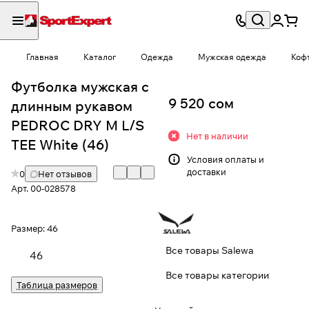
Главная
Каталог
Одежда
Мужская одежда
Коф
Футболка мужская с
9 520 сом
длинным рукавом
PEDROC DRY M L/S
Нет в наличии
TEE White (46)
Условия
оплаты и
доставки
0
Нет отзывов
Арт.
00-028578
Размер:
46
Все товары Salewa
46
Все товары категории
Таблица размеров