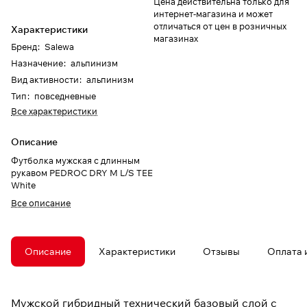
Цена действительна только для
интернет-магазина и может
отличаться от цен в розничных
Характеристики
магазинах
Бренд
:
Salewa
Назначение
:
альпинизм
Вид активности
:
альпинизм
Тип
:
повседневные
Все характеристики
Описание
Футболка мужская с длинным
рукавом PEDROC DRY M L/S TEE
White
Все описание
Описание
Характеристики
Отзывы
Оплата 
Мужской гибридный технический базовый слой с