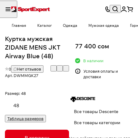
Главная
Каталог
Одежда
Мужская одежда
Гор
Куртка мужская
77 400 сом
ZIDANE MENS JKT
Airway Blue (48)
В наличии
0
Нет отзывов
Условия
оплаты и
Арт.
DWMMGK27
доставки
Размер:
48
48
Все товары Descente
Таблица размеров
Все товары категории
В корзину