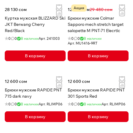
Акция
28 130 сом
12 969 сом
29 480 сом
Куртка мужская BLIZZARD Ski
Брюки мужские Colmar
JKT Berwang Cherry
Sapporo mech stretch target
Red/Black
salopette M PNT-71 Elecrtic
0
0
В наличии
Арт.
241003
0
0
В наличии
Арт.
MU1416-9RT
В корзину
В корзину
12 600 сом
12 600 сом
Брюки мужские RAPIDE PNT
Брюки мужские RAPIDE PNT
715 dark navy
301 Sports Red
0
0
В наличии
Арт.
RLIMP06
0
0
В наличии
Арт.
RLIMP06
В корзину
В корзину