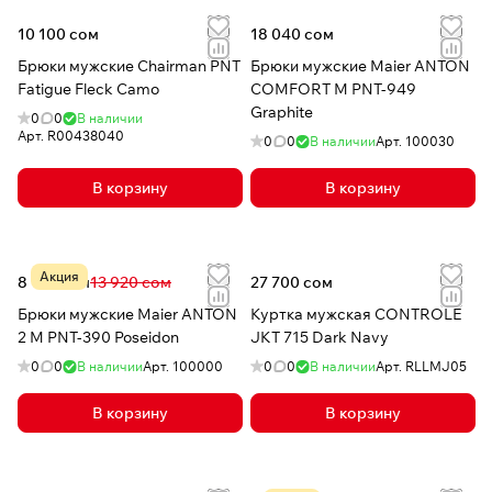
10 100 сом
18 040 сом
Брюки мужские Chairman PNT
Брюки мужские Maier ANTON
Fatigue Fleck Camo
COMFORT M PNT-949
Graphite
0
0
В наличии
Арт.
R00438040
0
0
В наличии
Арт.
100030
В корзину
В корзину
Акция
8 163 сом
13 920 сом
27 700 сом
Брюки мужские Maier ANTON
Куртка мужская CONTROLE
2 M PNT-390 Poseidon
JKT 715 Dark Navy
0
0
В наличии
Арт.
100000
0
0
В наличии
Арт.
RLLMJ05
В корзину
В корзину