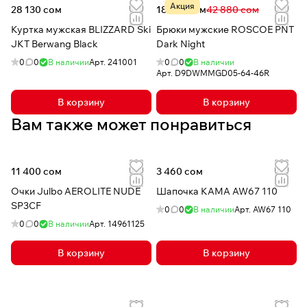
Акция
28 130 сом
18 519 сом
42 880 сом
Куртка мужская BLIZZARD Ski
Брюки мужские ROSCOE PNT
JKT Berwang Black
Dark Night
0
0
В наличии
Арт.
241001
0
0
В наличии
Арт.
D9DWMMGD05-64-46R
В корзину
В корзину
Вам также может понравиться
11 400 сом
3 460 сом
Очки Julbo AEROLITE NUDE
Шапочка КАМА AW67 110
SP3CF
0
0
В наличии
Арт.
AW67 110
0
0
В наличии
Арт.
14961125
В корзину
В корзину