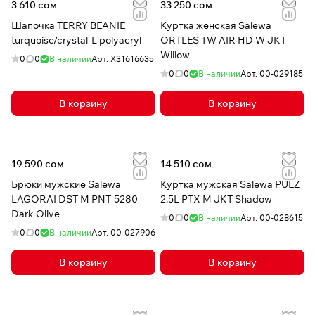
3 610 сом
33 250 сом
Шапочка TERRY BEANIE
Куртка женская Salewa
turquoise/crystal-L polyacryl
ORTLES TW AIR HD W JKT
Willow
0
0
В наличии
Арт.
X31616635
0
0
В наличии
Арт.
00-029185
В корзину
В корзину
19 590 сом
14 510 сом
Брюки мужские Salewa
Куртка мужская Salewa PUEZ
LAGORAI DST M PNT-5280
2.5L PTX M JKT Shadow
Dark Olive
0
0
В наличии
Арт.
00-028615
0
0
В наличии
Арт.
00-027906
В корзину
В корзину