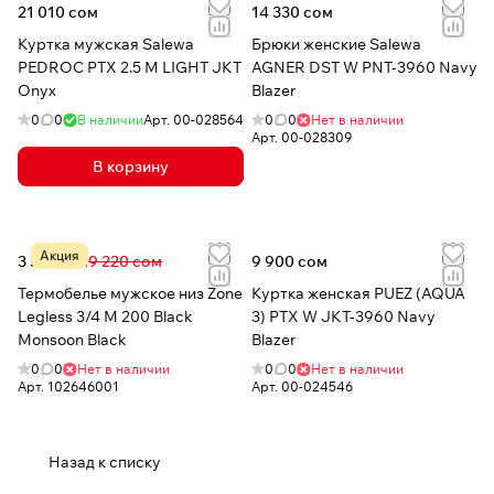
21 010 сом
14 330 сом
Куртка мужская Salewa
Брюки женские Salewa
PEDROC PTX 2.5 M LIGHT JKT
AGNER DST W PNT-3960 Navy
Onyx
Blazer
0
0
В наличии
Арт.
00-028564
0
0
Нет в наличии
Арт.
00-028309
В корзину
Акция
3 561 сом
9 220 сом
9 900 сом
Термобелье мужское низ Zone
Куртка женская PUEZ (AQUA
Legless 3/4 M 200 Black
3) PTX W JKT-3960 Navy
Monsoon Black
Blazer
0
0
Нет в наличии
0
0
Нет в наличии
Арт.
102646001
Арт.
00-024546
Назад к списку