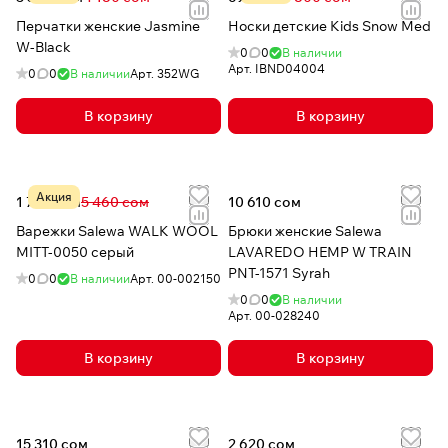
Перчатки женские Jasmine
Носки детские Kids Snow Med
W-Black
0
0
В наличии
Арт.
IBND04004
0
0
В наличии
Арт.
352WG
В корзину
В корзину
Акция
1 792 сом
5 460 сом
10 610 сом
Варежки Salewa WALK WOOL
Брюки женские Salewa
MITT-0050 серый
LAVAREDO HEMP W TRAIN
PNT-1571 Syrah
0
0
В наличии
Арт.
00-002150
0
0
В наличии
Арт.
00-028240
В корзину
В корзину
15 310 сом
2 620 сом