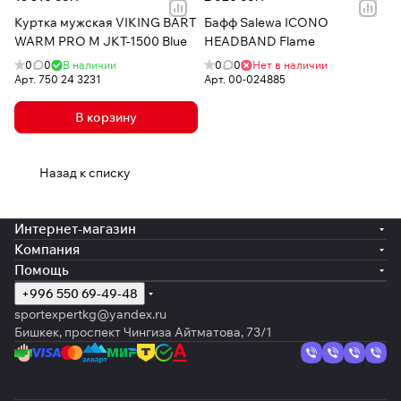
Куртка мужская VIKING BART
Бафф Salewa ICONO
WARM PRO M JKT-1500 Blue
HEADBAND Flame
0
0
В наличии
0
0
Нет в наличии
Арт.
750 24 3231
Арт.
00-024885
В корзину
Назад к списку
Интернет-магазин
Компания
Помощь
+996 550 69-49-48
sportexpertkg@yandex.ru
Бишкек, проспект Чингиза Айтматова, 73/1