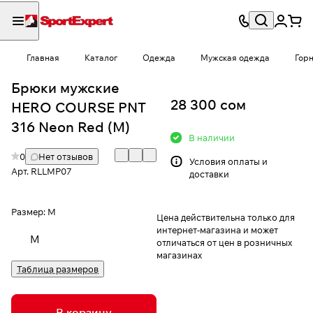
Главная
Каталог
Одежда
Мужская одежда
Гор
Брюки мужские
28 300 сом
HERO COURSE PNT
316 Neon Red (M)
В наличии
0
Нет отзывов
Условия
оплаты и
Арт.
RLLMP07
доставки
Размер:
M
Цена действительна только для
интернет-магазина и может
M
отличаться от цен в розничных
магазинах
Таблица размеров
В корзину