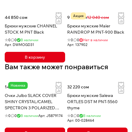
Акция
44 850 сом
9 632 сом
12 040 сом
Брюки мужские CHANNEL
Брюки мужские Maier
STOCK M PNT Black
RAINDROP M PNT-900 Black
0
0
В наличии
0
0
Нет в наличии
Арт.
DWMOGD31
Арт.
137902
В корзину
Вам также может понравиться
Новинка
14 210 сом
32 220 сом
Очки Julbo SLACK COVER
Брюки мужские Salewa
SHINY CRYSTAL/CAMEL
ORTLES DST M PNT-5560
SPECTRON 3 POLARIZED
thyme
SILVER FLASH
0
0
В наличии
Арт.
J5879174
0
0
В наличии
Арт.
00-028464