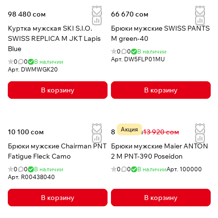
98 480 сом
66 670 сом
Куртка мужская SKI S.I.O.
Брюки мужские SWISS PANTS
SWISS REPLICA M JKT Lapis
M green-40
Blue
0
0
В наличии
Арт.
DW5FLP01MU
0
0
В наличии
Арт.
DWMWGK20
В корзину
В корзину
Акция
10 100 сом
8 163 сом
13 920 сом
Брюки мужские Chairman PNT
Брюки мужские Maier ANTON
Fatigue Fleck Camo
2 M PNT-390 Poseidon
0
0
В наличии
0
0
В наличии
Арт.
100000
Арт.
R00438040
В корзину
В корзину