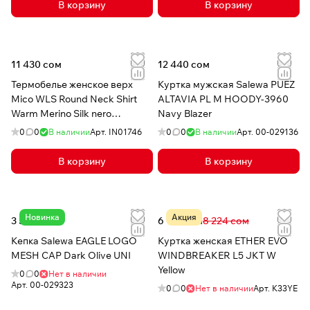
В корзину
В корзину
11 430 сом
12 440 сом
Термобелье женское верх
Куртка мужская Salewa PUEZ
Mico WLS Round Neck Shirt
ALTAVIA PL M HOODY-3960
Warm Merino Silk nero
Navy Blazer
dryarn/merino/silk
0
0
В наличии
Арт.
IN01746
0
0
В наличии
Арт.
00-029136
В корзину
В корзину
Новинка
Акция
3 530 сом
6 137 сом
8 224 сом
Кепка Salewa EAGLE LOGO
Куртка женская ETHER EVO
MESH CAP Dark Olive UNI
WINDBREAKER L5 JKT W
Yellow
0
0
Нет в наличии
Арт.
00-029323
0
0
Нет в наличии
Арт.
K33YE