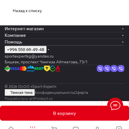
Назад к списку
Интернет-магазин
Компания
Помощь
+996 550 69-49-48
sportexpertkg@yandex.ru
Бишкек, проспект Чингиза Айтматова, 73/1
© 2026 ОсОО «Sport-Expert»
Темная тема
Конфиденциальность
Оферта
Разработано
artProduct.ru
В корзину