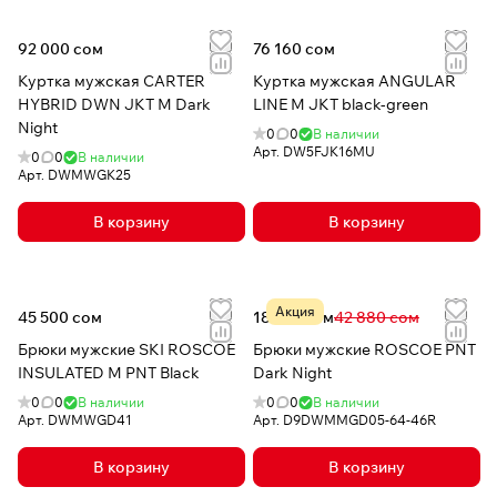
92 000 сом
76 160 сом
Куртка мужская CARTER
Куртка мужская ANGULAR
HYBRID DWN JKT M Dark
LINE M JKT black-green
Night
0
0
В наличии
Арт.
DW5FJK16MU
0
0
В наличии
Арт.
DWMWGK25
В корзину
В корзину
Акция
45 500 сом
18 519 сом
42 880 сом
Брюки мужские SKI ROSCOE
Брюки мужские ROSCOE PNT
INSULATED M PNT Black
Dark Night
0
0
В наличии
0
0
В наличии
Арт.
DWMWGD41
Арт.
D9DWMMGD05-64-46R
В корзину
В корзину