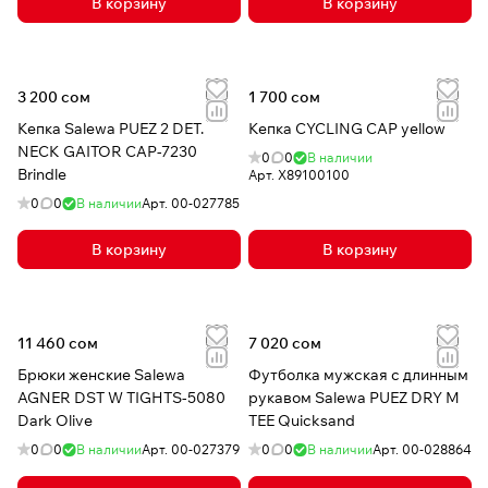
В корзину
В корзину
3 200 сом
1 700 сом
Кепка Salewa PUEZ 2 DET.
Кепка CYCLING CAP yellow
NECK GAITOR CAP-7230
0
0
В наличии
Brindle
Арт.
X89100100
0
0
В наличии
Арт.
00-027785
В корзину
В корзину
11 460 сом
7 020 сом
Брюки женские Salewa
Футболка мужская с длинным
AGNER DST W TIGHTS-5080
рукавом Salewa PUEZ DRY M
Dark Olive
TEE Quicksand
0
0
В наличии
Арт.
00-027379
0
0
В наличии
Арт.
00-028864