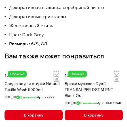
Декоративная вышивка серебряной нитью
Декоративные кристаллы
Женственный стиль
Цвет: Dark Grey
Размеры:
6/S, 8/L
Вам также может понравиться
Новинка
Новинка
12 190 сом
15 550 сом
Средство для стирки Natural
Брюки мужские Dyafit
Textile Wash 5000ml
TRANSALPER DST M PNT
Black Out
0
0
В наличии
Арт.
22929
0
0
В наличии
Арт.
08-071940
В корзину
В корзину