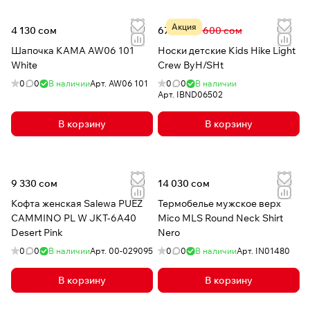
Акция
4 130 сом
674 сом
1 600 сом
Шапочка КАМА AW06 101
Носки детские Kids Hike Light
White
Crew ByH/SHt
0
0
В наличии
Арт.
AW06 101
0
0
В наличии
Арт.
IBND06502
В корзину
В корзину
9 330 сом
14 030 сом
Кофта женская Salewa PUEZ
Термобелье мужское верх
CAMMINO PL W JKT-6A40
Mico MLS Round Neck Shirt
Desert Pink
Nero
0
0
В наличии
Арт.
00-029095
0
0
В наличии
Арт.
IN01480
В корзину
В корзину