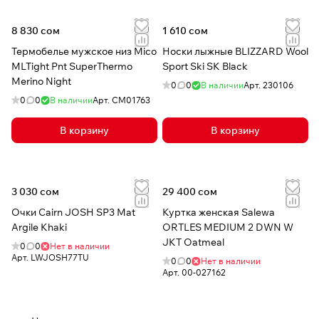
8 830 сом
1 610 сом
Термобелье мужское низ Mico
Носки лыжные BLIZZARD Wool
MLTight Pnt SuperThermo
Sport Ski SK Black
Merino Night
0
0
В наличии
Арт.
230106
0
0
В наличии
Арт.
CM01763
В корзину
В корзину
3 030 сом
29 400 сом
Очки Cairn JOSH SP3 Mat
Куртка женская Salewa
Argile Khaki
ORTLES MEDIUM 2 DWN W
JKT Oatmeal
0
0
Нет в наличии
Арт.
LWJOSH77TU
0
0
Нет в наличии
Арт.
00-027162