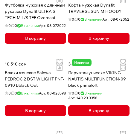
Футболка мужская с длинным
Кофта мужская Dynafit
рукавом Dynafit ULTRA S-
TRAVERSE SUN M HOODY
TECH M L/S TEE Overcast
0
0
В наличии
Арт.
08-072052
0
0
В наличии
Арт.
08-072022
В корзину
В корзину
Новинка
10 510 сом
3 600 сом
Брюки женские Salewa
Перчатки унисекс VIKING
PEDROC 2 DST W LIGHT PNT-
NAUTIS MULTIFUNCTION-09
0910 Bblack Out
black primaloft
0
0
В наличии
Арт.
00-028598
0
0
В наличии
Арт.
140 23 3358
В корзину
В корзину