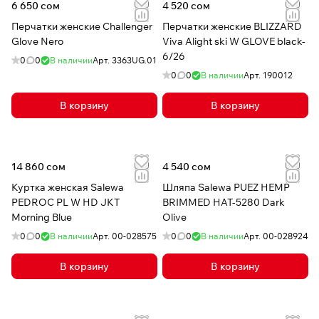
6 650 сом
4 520 сом
Перчатки женские Challenger
Перчатки женские BLIZZARD
Glove Nero
Viva Alight ski W GLOVE black-
6/26
0
0
В наличии
Арт.
3363UG.01
0
0
В наличии
Арт.
190012
В корзину
В корзину
14 860 сом
4 540 сом
Куртка женская Salewa
Шляпа Salewa PUEZ HEMP
PEDROC PL W HD JKT
BRIMMED HAT-5280 Dark
Morning Blue
Olive
0
0
В наличии
Арт.
00-028575
0
0
В наличии
Арт.
00-028924
В корзину
В корзину