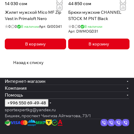
14 030 сом
44 850 сом
Жилет мужской Mico MF Zip
Брюки мужские CHANNEL
Vest in Primaloft Nero
STOCK M PNT Black
0
0
В наличии
Арт.
GI00341
0
0
В наличии
Арт.
DWMOGD31
В корзину
В корзину
Назад к списку
Интернет-магазин
Компания
Помощь
+996 550 69-49-48
sportexpertkg@yandex.ru
Бишкек, проспект Чингиза Айтматова, 73/1