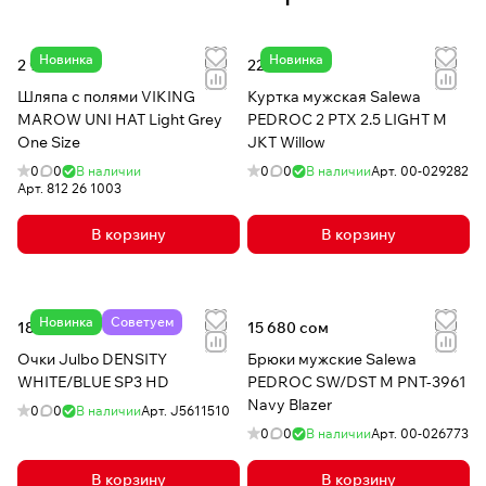
Новинка
Новинка
2 980 сом
22 170 сом
Шляпа с полями VIKING
Куртка мужская Salewa
MAROW UNI HAT Light Grey
PEDROC 2 PTX 2.5 LIGHT M
One Size
JKT Willow
0
0
В наличии
0
0
В наличии
Арт.
00-029282
Арт.
812 26 1003
В корзину
В корзину
Новинка
Советуем
18 190 сом
15 680 сом
Очки Julbo DENSITY
Брюки мужские Salewa
WHITE/BLUE SP3 HD
PEDROC SW/DST M PNT-3961
Navy Blazer
0
0
В наличии
Арт.
J5611510
0
0
В наличии
Арт.
00-026773
В корзину
В корзину