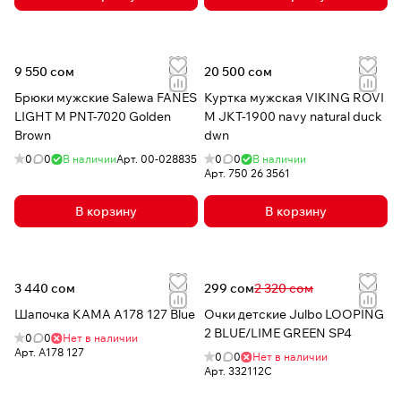
9 550 сом
20 500 сом
Брюки мужские Salewa FANES
Куртка мужская VIKING ROVI
LIGHT M PNT-7020 Golden
M JKT-1900 navy natural duck
Brown
dwn
0
0
В наличии
Арт.
00-028835
0
0
В наличии
Арт.
750 26 3561
В корзину
В корзину
3 440 сом
299 сом
2 320 сом
Шапочка КАМА A178 127 Blue
Очки детские Julbo LOOPING
2 BLUE/LIME GREEN SP4
0
0
Нет в наличии
Арт.
A178 127
0
0
Нет в наличии
Арт.
332112C