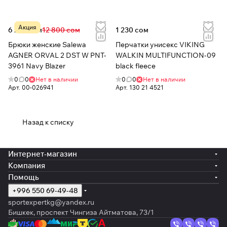
Акция
6 236 сом
12 800 сом
1 230 сом
Брюки женские Salewa
Перчатки унисекс VIKING
AGNER ORVAL 2 DST W PNT-
WALKIN MULTIFUNCTION-09
3961 Navy Blazer
black fleece
0
0
Нет в наличии
0
0
Нет в наличии
Арт.
00-026941
Арт.
130 21 4521
Назад к списку
Интернет-магазин
Компания
Помощь
+996 550 69-49-48
sportexpertkg@yandex.ru
Бишкек, проспект Чингиза Айтматова, 73/1