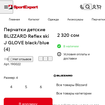
Главная
Каталог
Одежда
Аксессуары
Перчатки
Перчатки детские
2 320 сом
BLIZZARD Reflex ski
J GLOVE black/blue
В наличии
(4)
Условия
оплаты и
доставки
0
Нет отзывов
Арт.
190022
Размер:
4
Все товары Blizzard
4
5
6
Все товары категории
В корзину