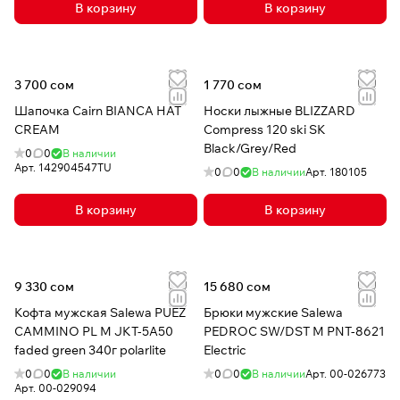
В корзину
В корзину
3 700 сом
1 770 сом
Шапочка Cairn BIANCA HAT
Носки лыжные BLIZZARD
CREAM
Compress 120 ski SK
Black/Grey/Red
0
0
В наличии
Арт.
142904547TU
0
0
В наличии
Арт.
180105
В корзину
В корзину
9 330 сом
15 680 сом
Кофта мужская Salewa PUEZ
Брюки мужские Salewa
CAMMINO PL M JKT-5A50
PEDROC SW/DST M PNT-8621
faded green 340г polarlite
Electric
0
0
В наличии
0
0
В наличии
Арт.
00-026773
Арт.
00-029094