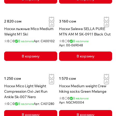
2 820 сом
3 160 сом
Носки лыжные Mico Medium
Носки Salewa SELLA PURE
Weight M1 Ski
MTN AM M SK-0911 Black Out
0
0
В наличии
Арт.
CA00102
0
0
В наличии
Арт.
00-069048
В корзину
В корзину
1 250 сом
1 570 сом
Носки Mico Light Weight
Носки Medium weight Crew
Compression Oxi-Jet Run
hiking socks Green Melange
Ankle Sk-007 Nero
0
0
В наличии
Арт.
NGCM0004
0
0
В наличии
Арт.
CA01280
В корзину
В корзину