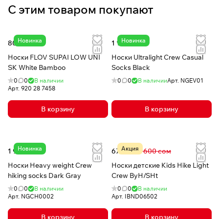
С этим товаром покупают
Новинка
Новинка
800 сом
1 140 сом
Носки FLOV SUPAI LOW UNI
Носки Ultralight Crew Casual
SK White Bamboo
Socks Black
0
0
В наличии
0
0
В наличии
Арт.
NGEV01
Арт.
920 28 7458
В корзину
В корзину
Новинка
Акция
1 920 сом
674 сом
1 600 сом
Носки Heavy weight Crew
Носки детские Kids Hike Light
hiking socks Dark Gray
Crew ByH/SHt
0
0
В наличии
0
0
В наличии
Арт.
NGCH0002
Арт.
IBND06502
В корзину
В корзину