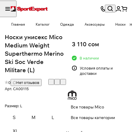
Главная
Каталог
Одежда
Аксессуары
Носки
Н
Носки унисекс Mico
3 110 сом
Medium Weight
Superthermo Merino
В наличии
Ski Soc Verde
Условия
оплаты и
Militare (L)
доставки
0
Нет отзывов
Арт.
CA00115
Размер:
L
Все товары Mico
S
M
L
Все товары категории
XL