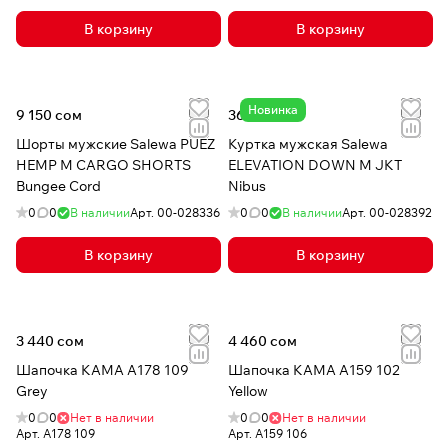
В корзину
В корзину
Новинка
9 150 сом
36 270 сом
Шорты мужские Salewa PUEZ
Куртка мужская Salewa
HEMP M CARGO SHORTS
ELEVATION DOWN M JKT
Bungee Cord
Nibus
0
0
В наличии
Арт.
00-028336
0
0
В наличии
Арт.
00-028392
В корзину
В корзину
3 440 сом
4 460 сом
Шапочка КАМА A178 109
Шапочка КАМА A159 102
Grey
Yellow
0
0
Нет в наличии
0
0
Нет в наличии
Арт.
A178 109
Арт.
A159 106