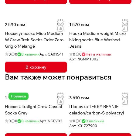
2 590 сом
1 570 сом
Носки унисекс Mico Medium
Носки Medium weight Micro
W.Crew Trek Socks Odor Zero
hiking socks Blue Washed
Grigio Melange
Jeans
0
0
В наличии
Арт.
CA01541
0
0
Нет в наличии
Арт.
NGMM1002
В корзину
Вам также может понравиться
Новинка
1 140 сом
3 610 сом
Носки Ultralight Crew Casual
Шапочка TERRY BEANIE
Socks Grey
celadon/carbon-S polyacryl
0
0
В наличии
Арт.
NGEV02
0
0
В наличии
Арт.
X31727900