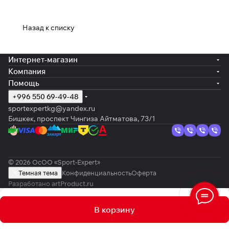
Назад к списку
Интернет-магазин
Компания
Помощь
+996 550 69-49-48
sportexpertkg@yandex.ru
Бишкек, проспект Чингиза Айтматова, 73/1
© 2026 ОсОО «Sport-Expert»
Темная тема
Конфиденциальность
Оферта
Разработано
artProduct.ru
В корзину