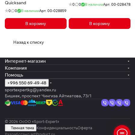
Quicksand
0
0
В наличии
Арт.
00-028478
0
0
В наличии
Арт.
00-028859
В корзину
В корзину
Назад к списку
Интернет-магазин
Компания
Помощь
+996 550 69-49-48
sportexpertkg@yandex.ru
Бишкек, проспект Чингиза Айтматова, 73/1
© 2026 ОсОО «Sport-Expert»
Темная тема
Конфиденциальность
Оферта
Разработано
artProduct.ru