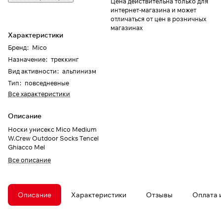
Цена действительна только для
интернет-магазина и может
отличаться от цен в розничных
магазинах
Характеристики
Бренд
:
Mico
Назначение
:
треккинг
Вид активности
:
альпинизм
Тип
:
повседневные
Все характеристики
Описание
Носки унисекс Mico Medium
W.Crew Outdoor Socks Tencel
Ghiacco Mel
Все описание
Описание
Характеристики
Отзывы
Оплата 