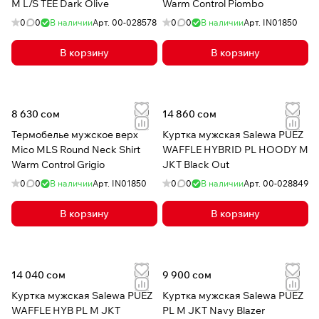
M L/S TEE Dark Olive
Warm Control Piombo
0
0
В наличии
Арт.
00-028578
0
0
В наличии
Арт.
IN01850
В корзину
В корзину
8 630 сом
14 860 сом
Термобелье мужское верх
Куртка мужская Salewa PUEZ
Mico MLS Round Neck Shirt
WAFFLE HYBRID PL HOODY M
Warm Control Grigio
JKT Black Out
0
0
В наличии
Арт.
IN01850
0
0
В наличии
Арт.
00-028849
В корзину
В корзину
14 040 сом
9 900 сом
Куртка мужская Salewa PUEZ
Куртка мужская Salewa PUEZ
WAFFLE HYB PL M JKT
PL M JKT Navy Blazer