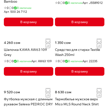
Bamboo
0
0
В наличии
Арт.
J5589012
0
0
В наличии
Арт.
500 26 7112
В корзину
В корзину
4 260 сом
1 350 сом
Шапочка КАМА AW63 109
Средство для стирки Textile
Grey
Wash 250ml
0
0
В наличии
Арт.
AW63 109
0
0
В наличии
Арт.
22235
В корзину
В корзину
9 520 сом
8 630 сом
Футболка мужская с длинным
Термобелье мужское верх
рукавом Salewa PEDROC DRY
Mico MLS Round Neck Shirt