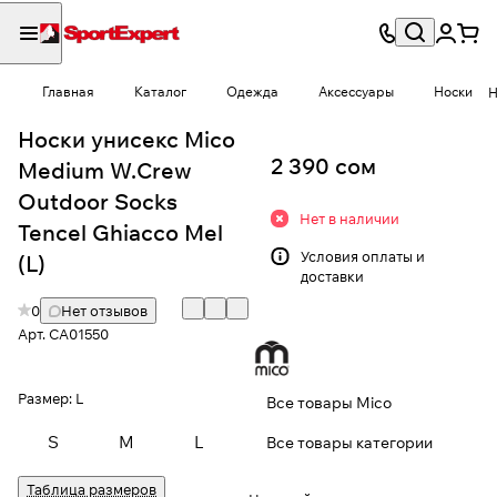
Главная
Каталог
Одежда
Аксессуары
Носки
Н
Носки унисекс Mico
2 390 сом
Medium W.Crew
Outdoor Socks
Нет в наличии
Tencel Ghiacco Mel
Условия
оплаты и
(L)
доставки
0
Нет отзывов
Арт.
CA01550
Размер:
L
Все товары Mico
S
M
L
Все товары категории
Таблица размеров