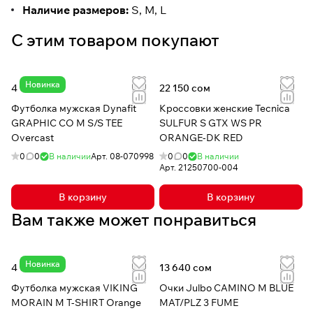
Наличие размеров:
S, M, L
С этим товаром покупают
Новинка
4 030 сом
22 150 сом
Футболка мужская Dynafit
Кроссовки женские Tecnica
GRAPHIC CO M S/S TEE
SULFUR S GTX WS PR
Overcast
ORANGE-DK RED
0
0
В наличии
Арт.
08-070998
0
0
В наличии
Арт.
21250700-004
В корзину
В корзину
Вам также может понравиться
Новинка
4 050 сом
13 640 сом
Футболка мужская VIKING
Очки Julbo CAMINO M BLUE
MORAIN M T-SHIRT Orange
MAT/PLZ 3 FUME