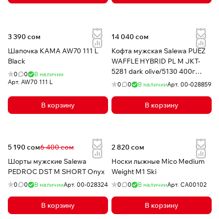
3 390 сом
14 040 сом
Шапочка КАМА AW70 111 L
Кофта мужская Salewa PUEZ
Black
WAFFLE HYBRID PL M JKT-
5281 dark olive/5130 400г
0
0
В наличии
polarlite
Арт.
AW70 111 L
0
0
В наличии
Арт.
00-028859
В корзину
В корзину
5 190 сом
6 400 сом
2 820 сом
Шорты мужские Salewa
Носки лыжные Mico Medium
PEDROC DST M SHORT Onyx
Weight M1 Ski
0
0
В наличии
Арт.
00-028324
0
0
В наличии
Арт.
CA00102
В корзину
В корзину