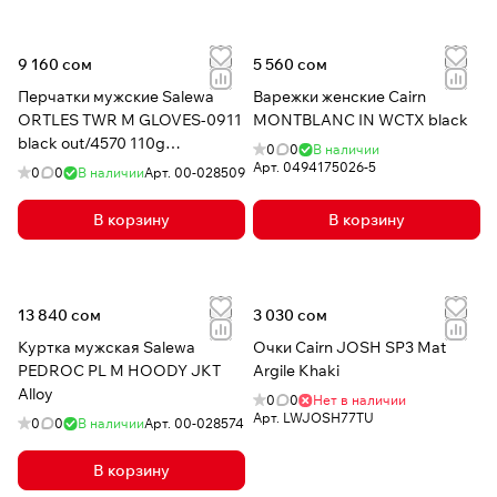
9 160 сом
5 560 сом
Перчатки мужские Salewa
Варежки женские Cairn
ORTLES TWR M GLOVES-0911
MONTBLANC IN WCTX black
black out/4570 110g
0
0
В наличии
polarlite/alp wool
Арт.
0494175026-5
0
0
В наличии
Арт.
00-028509
В корзину
В корзину
13 840 сом
3 030 сом
Куртка мужская Salewa
Очки Cairn JOSH SP3 Mat
PEDROC PL M HOODY JKT
Argile Khaki
Alloy
0
0
Нет в наличии
Арт.
LWJOSH77TU
0
0
В наличии
Арт.
00-028574
В корзину