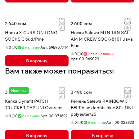
2 640 сом
2 600 сом
Носки X-CURSION LONG
Носки Salewa MTN TRN SAL
SOCKS Cloud/Pine
AM M CREW SOCK-8101 Java
Blue
0
0
В наличии
Арт.
69E907714
0
0
Нет в наличии
Арт.
00-069029
В корзину
Вам также может понравиться
Новинка
3 730 сом
3 490 сом
Кепка Dynafit PATCH
Ремень Salewa RAINBOW 3
TRUCKER CAP UNI Overcast
BELT blue dephts blue 80г-UNI
polyester/25
0
0
В наличии
Арт.
08-071692
0
0
В наличии
Арт.
00-028923
В корзину
В корзину