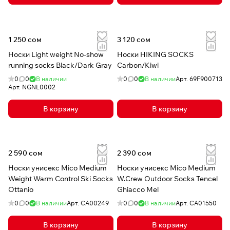
1 250 сом
3 120 сом
Носки Light weight No-show
Носки HIKING SOCKS
running socks Black/Dark Gray
Carbon/Kiwi
0
0
В наличии
0
0
В наличии
Арт.
69F900713
Арт.
NGNL0002
В корзину
В корзину
2 590 сом
2 390 сом
Носки унисекс Mico Medium
Носки унисекс Mico Medium
Weight Warm Control Ski Socks
W.Crew Outdoor Socks Tencel
Ottanio
Ghiacco Mel
0
0
В наличии
Арт.
CA00249
0
0
В наличии
Арт.
CA01550
В корзину
В корзину