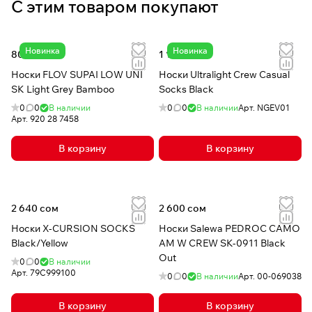
С этим товаром покупают
Новинка
Новинка
800 сом
1 140 сом
Носки FLOV SUPAI LOW UNI
Носки Ultralight Crew Casual
SK Light Grey Bamboo
Socks Black
0
0
В наличии
0
0
В наличии
Арт.
NGEV01
Арт.
920 28 7458
В корзину
В корзину
2 640 сом
2 600 сом
Носки X-CURSION SOCKS
Носки Salewa PEDROC CAMO
Black/Yellow
AM W CREW SK-0911 Black
Out
0
0
В наличии
Арт.
79C999100
0
0
В наличии
Арт.
00-069038
В корзину
В корзину