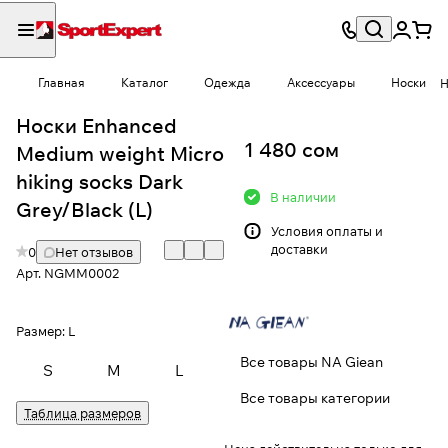
Главная
Каталог
Одежда
Аксессуары
Носки
Н
Носки Enhanced
1 480 сом
Medium weight Micro
hiking socks Dark
В наличии
Grey/Black (L)
Условия
оплаты и
доставки
0
Нет отзывов
Арт.
NGMM0002
Размер:
L
Все товары NA Giean
S
M
L
Все товары категории
Таблица размеров