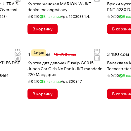
t ULTRA S-
Куртка женская MARION W JKT
Брюки мужс
 Overcast
denim melange/navy
PNT-5280 Da
2234
0
0
В наличии
Арт.
12C3033.1.4.
0
0
В на
В корзину
В корзин
Акция
4 999 сом
3 180 сом
10 890 сом
RTLES DST
Куртка для девочек Fusalp G0015
Балаклава 
Jupon Car Girls No Panik JKT mandarin
Tecnostretc
220 Мандарин
28464
0
0
В на
0
0
В наличии
Арт.
300347
В корзину
В корзин