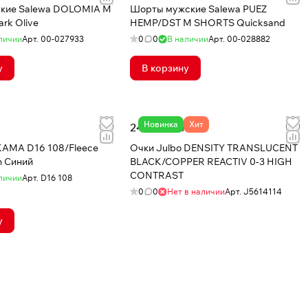
кие Salewa DOLOMIA M
Шорты мужские Salewa PUEZ
rk Olive
HEMP/DST M SHORTS Quicksand
личии
Арт.
00-027933
0
0
В наличии
Арт.
00-028882
у
В корзину
Новинка
Хит
24 450 сом
КАМА D16 108/Fleece
Очки Julbo DENSITY TRANSLUCENT
h Синий
BLACK/COPPER REACTIV 0-3 HIGH
CONTRAST
личии
Арт.
D16 108
0
0
Нет в наличии
Арт.
J5614114
у