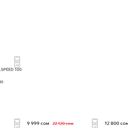
30
9 999 сом
12 800 со
22 120 сом