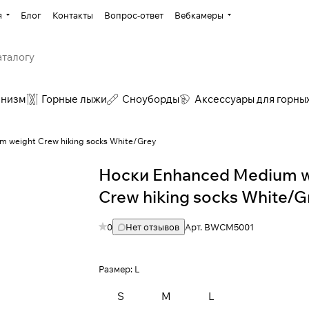
я
Блог
Контакты
Вопрос-ответ
Вебкамеры
инизм
Горные лыжи
Сноуборды
Аксессуары для горны
 weight Crew hiking socks White/Grey
Носки Enhanced Medium w
Crew hiking socks White/Gr
0
Нет отзывов
Арт.
BWCM5001
Размер:
L
S
M
L