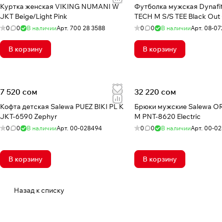
Куртка женская VIKING NUMANI W
Футболка мужская Dynafi
JKT Beige/Light Pink
TECH M S/S TEE Black Out
0
0
В наличии
Арт.
700 28 3588
0
0
В наличии
Арт.
08-07
В корзину
В корзину
7 520 сом
32 220 сом
Кофта детская Salewa PUEZ BIKI PL K
Брюки мужские Salewa O
JKT-6590 Zephyr
M PNT-8620 Electric
0
0
В наличии
Арт.
00-028494
0
0
В наличии
Арт.
00-0
В корзину
В корзину
Назад к списку