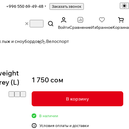
+996 550 69-49-48
Заказать звонок
Войти
Сравнение
Избранное
Корзина
х лыж и сноубордов
Велоспорт
eight
1 750 сом
ey (L)
В корзину
В наличии
Условия
оплаты и доставки