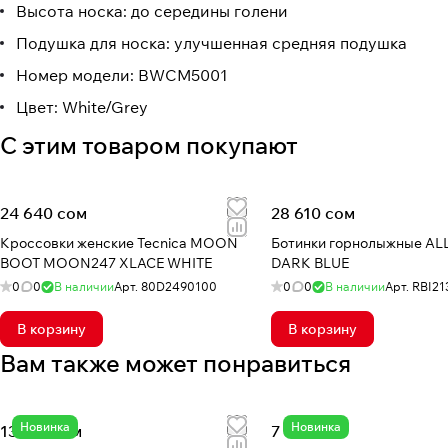
Высота носка: до середины голени
Подушка для носка: улучшенная средняя подушка
Номер модели: BWCM5001
Цвет: White/Grey
С этим товаром покупают
24 640 сом
28 610 сом
Кроссовки женские Tecnica MOON
Ботинки горнолыжные ALLSPEED 100
BOOT MOON247 XLACE WHITE
DARK BLUE
0
0
В наличии
Арт.
80D2490100
0
0
В наличии
Арт.
RBI21
В корзину
В корзину
Вам также может понравиться
Новинка
Новинка
13 150 сом
7 560 сом