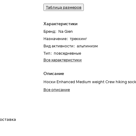
Таблица размеров
Характеристики
Бренд
:
Na Gien
Назначение
:
треккинг
Вид активности
:
альпинизм
Тип
:
повседневные
Все характеристики
Описание
Носки Enhanced Medium weight Crew hiking sock
Все описание
доставка