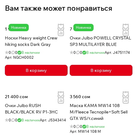
Вам также может понравиться
Новинка
Новинка
1 920 сом
7 950 сом
Носки Heavy weight Crew
Очки Julbo POWELL CRYSTAL
hiking socks Dark Gray
SP3 MULTILAYER BLUE
0
0
В наличии
0
0
В наличии
Арт.
J4751174
Арт.
NGCH0002
В корзину
В корзину
21 400 сом
3 560 сом
Очки Julbo RUSH
Маска КАМА MW14 108
BLACK/BLACK RV P1-3HC
M/Fleece Tecnopile+Soft Sell
GTX WS/т.синий
0
0
В наличии
Арт.
J5343414
0
0
В наличии
Арт.
MW14 108 M