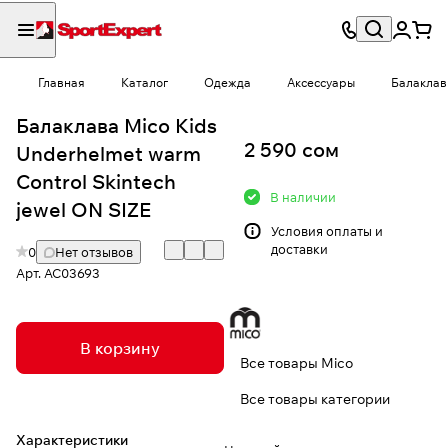
Главная
Каталог
Одежда
Аксессуары
Балаклав
Балаклава Mico Kids
2 590 сом
Underhelmet warm
Control Skintech
В наличии
jewel ON SIZE
Условия
оплаты и
доставки
0
Нет отзывов
Арт.
AC03693
В корзину
Все товары Mico
Все товары категории
Характеристики