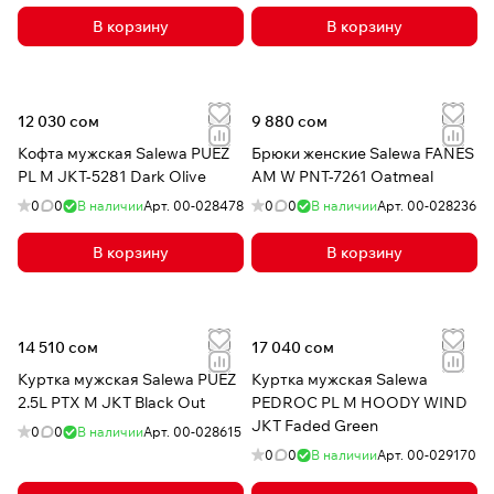
В корзину
В корзину
12 030 сом
9 880 сом
Кофта мужская Salewa PUEZ
Брюки женские Salewa FANES
PL M JKT-5281 Dark Olive
AM W PNT-7261 Oatmeal
0
0
В наличии
Арт.
00-028478
0
0
В наличии
Арт.
00-028236
В корзину
В корзину
14 510 сом
17 040 сом
Куртка мужская Salewa PUEZ
Куртка мужская Salewa
2.5L PTX M JKT Black Out
PEDROC PL M HOODY WIND
JKT Faded Green
0
0
В наличии
Арт.
00-028615
0
0
В наличии
Арт.
00-029170